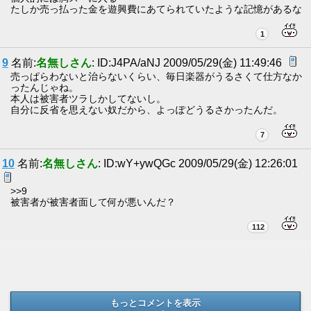
たしか売っ払った金を遊興費にあてられていたような記憶があるな
1
9
名前:
名無しさん
: ID:J4PA/aNJ 2009/05/29(金) 11:49:46
売っぱらわないと治らないくらい、毎日楽器がうるさくて仕方なか
ったんじゃね。
本人は被害者ツラしかしてないし。
自分に反省を思えない奴だから、よっぽどうるさかったんだ。
7
10
名前:
名無しさん
: ID:wY+ywQGc 2009/05/29(金) 12:26:01
>>9
被害者が被害者面して何が悪いんだ？
112
もっとコメントを表示
(ロード無し)