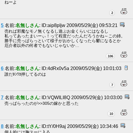
ねーよ
2
5
名前:
名無しさん
: ID:aip8pIjw 2009/05/29(金) 09:53:21
売れば邪魔なモノ無くなるし遊ぶお金くらいにはなるし
私ってあったまいーぃ！って程度だったんだろうかね～この姉。
勝手に売っぱらっといて様子がおかしくなったら鬱になるとか
厄介者以外の何者でもないじゃないか…
106
6
名前:
名無しさん
: ID:4dRx0v5a 2009/05/29(金) 10:01:03
誰だﾎﾝﾜｶ押してるのは
7
7
名前:
名無しさん
: ID:VQWILI8Q 2009/05/29(金) 10:03:00
売っぱらったのが>>305の嫁かと思った
10
8
名前:
名無しさん
: ID:tY/0H9aj 2009/05/29(金) 10:34:46
個人的には胸スーに入る