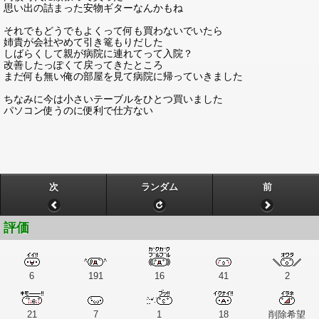
思い出の詰まった安物ギターなんかもね
それでもどうでもよくって何も買わないでいたら
姉貴が会社やめて引き篭もりだした
しばらくして親が病院に連れてって入院？
改善したっぽくて戻ってきたところ
まだ何も無い俺の部屋を見て病院に帰っていきました
ちなみに今は小さいテーブルをひとつ買いました
パソコン使うのに便利で仕方ない
次
ランダム
前
評価
6
191
16
41
2
21
7
1
18
削除希望