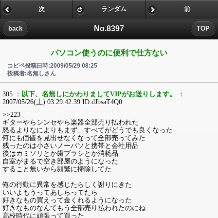
次
ランダム
前
No.8397
back
TOP
パソコン使うのに便利で仕方ない
コピペ投稿日時:2009/05/29 08:25
投稿者:名無しさん
305 ：
以下、名無しにかわりましてVIPがお送りします。
：
2007/05/26(土) 03:29:42.39 ID:dJbsaT4Q0
>>223
ギターやらシンセやら楽器全部売り払われた
怒るよりなによりもまず、すべてがどうでも良くなった
何にも価値を見出せなくなって全部売ってみた
残ったのは小さいノーパソと携帯と会社用品
後はカミソリとか歯ブラシとか消耗品
自室がまるで空き部屋のようになった
すること無いから頻繁に掃除してた
俺の行動に異常を感じたらしく謝りにきた
いいよもうってあしらってたら
好きなもの買えって金くれるようになった
好きなものなんてもう全部売り払われたのにね
高校時代に頑張って買った