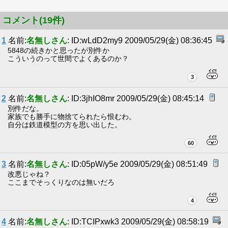
コメント(19件)
1
名前:
名無しさん
: ID:wLdD2my9 2009/05/29(金) 08:36:45
5848の続きかと思ったが別件か
こういうのって世間でよくあるのか？
3
2
名前:
名無しさん
: ID:3jhIO8mr 2009/05/29(金) 08:45:14
別件だな。
家族でも勝手に物捨てられたら恨むわ。
自分は鉄道模型の方を思い出した。
60
3
名前:
名無しさん
: ID:05pW/y5e 2009/05/29(金) 08:51:49
改悪じゃね？
ここまでそっくりなのは無いだろ
4
4
名前:
名無しさん
: ID:TCIPxwk3 2009/05/29(金) 08:58:19