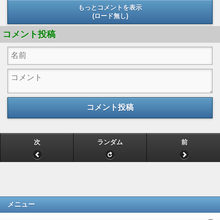
もっとコメントを表示
(ロード無し)
(ロード無し)
コメント投稿
コメント投稿
次
ランダム
前
メニュー