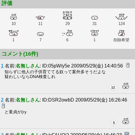
評価
10
11
29
31
124
1
7
6
1
削除希望
コメント(16件)
1
名前:
名無しさん
: ID:05pW/y5e 2009/05/29(金) 14:40:56
知らずに他人の子供育ててる奴って案外多そうだよな
疑わしいならDNA検査しれ
12
2
名前:
名無しさん
: ID:DSR2owbD 2009/05/29(金) 16:26:46
と童貞が(ry
5