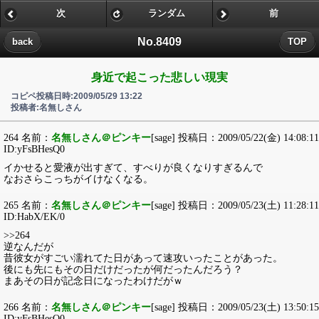
次
ランダム
前
No.8409
back
TOP
身近で起こった悲しい現実
コピペ投稿日時:2009/05/29 13:22
投稿者:名無しさん
264 名前：
名無しさん＠ピンキー
[sage] 投稿日：2009/05/22(金) 14:08:11
ID:yFsBHesQ0
イかせると愛液が出すぎて、すべりが良くなりすぎるんで
なおさらこっちがイけなくなる。
265 名前：
名無しさん＠ピンキー
[sage] 投稿日：2009/05/23(土) 11:28:11
ID:HabX/EK/0
>>264
逆なんだが
昔彼女がすごい濡れてた日があって速攻いったことがあった。
後にも先にもその日だけだったが何だったんだろう？
まあその日が記念日になったわけだがｗ
266 名前：
名無しさん＠ピンキー
[sage] 投稿日：2009/05/23(土) 13:50:15
ID:yFsBHesQ0