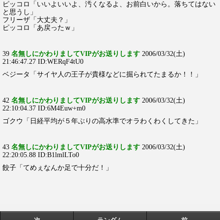
ピッコロ「いいよいいよ、汚くなるよ、お前白いから。落ちてはない
と思うし」
フリーザ「大丈夫？」
ピッコロ「あ戻ったｗ」
39
名無しにかわりましてVIPがお送りします
2006/03/32(土)
21:46:47.27 ID:WERqF4tU0
ベジータ「サイヤ人の王子が貴様などに掘られてたまるか！！」
42
名無しにかわりましてVIPがお送りします
2006/03/32(土)
22:10:04.37 ID:6M4Euw+m0
ゴクウ「日経平均が５年ぶりの高水準でオラわくわくしてきた」
43
名無しにかわりましてVIPがお送りします
2006/03/32(土)
22:20:05.88 ID:B1lmlLTo0
餃子「てめぇなんか足で十分だ！」