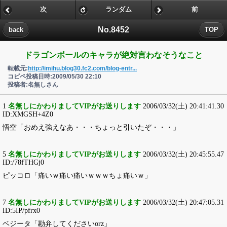
次
ランダム
前
No.8452
back
TOP
ドラゴンボールのキャラが絶対言わなそうなこと
転載元:
http://imihu.blog30.fc2.com/blog-entr...
コピペ投稿日時:2009/05/30 22:10
投稿者:名無しさん
1
名無しにかわりましてVIPがお送りします
2006/03/32(土) 20:41:41.30
ID:XMGSH+4Z0
悟空「おめえ強えなあ・・・ちょっと引いたぞ・・・」
5
名無しにかわりましてVIPがお送りします
2006/03/32(土) 20:45:55.47
ID:/78fTHGj0
ピッコロ「痛いｗ痛い痛いｗｗｗちょ痛いｗ」
7
名無しにかわりましてVIPがお送りします
2006/03/32(土) 20:47:05.31
ID:5IP/pfrx0
ベジータ「勘弁してくださいorz」