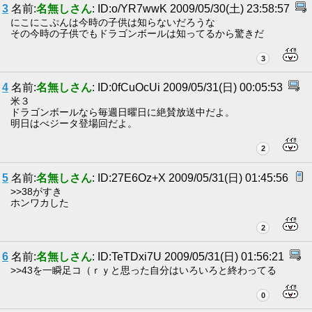
3
名前:
名無しさん
: ID:o/YR7wwK 2009/05/30(土) 23:58:57
にこにこぷんは今時の子供は知らないだろうな
その今時の子供でもドラゴンボールは知ってるから驚きだ
3
4
名前:
名無しさん
: ID:0fCuOcUi 2009/05/31(日) 00:05:53
米３
ドラゴンボールなら毎週日曜日に絶賛放送中だよ。
明日はべジータ登場回だよ。
2
5
名前:
名無しさん
: ID:27E6Oz+X 2009/05/31(日) 01:45:56
>>38がすき
ホンワカした
2
6
名前:
名無しさん
: ID:TeTDxi7U 2009/05/31(日) 01:56:21
>>43を一瞬足コ（ｒｙと思った自分はいろいろと終わってる
0