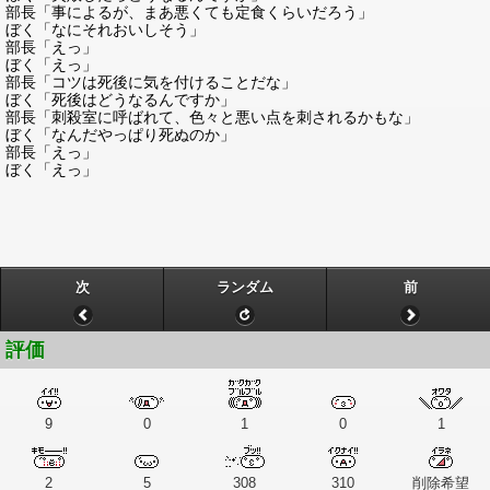
部長「事によるが、まあ悪くても定食くらいだろう」
ぼく「なにそれおいしそう」
部長「えっ」
ぼく「えっ」
部長「コツは死後に気を付けることだな」
ぼく「死後はどうなるんですか」
部長「刺殺室に呼ばれて、色々と悪い点を刺されるかもな」
ぼく「なんだやっぱり死ぬのか」
部長「えっ」
ぼく「えっ」
次
ランダム
前
評価
9
0
1
0
1
2
5
308
310
削除希望