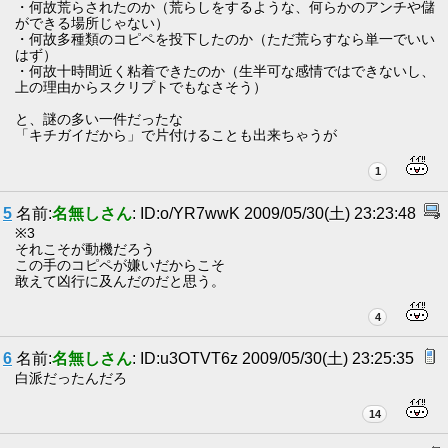
・何故荒らされたのか（荒らしをするような、何らかのアンチや儲
ができる場所じゃない）
・何故多種類のコピペを投下したのか（ただ荒らすなら単一でいい
はず）
・何故十時間近く粘着できたのか（生半可な感情ではできないし、
上の理由からスクリプトでもなさそう）
と、謎の多い一件だったな
「キチガイだから」で片付けることも出来ちゃうが
1
5
名前:
名無しさん
: ID:o/YR7wwK 2009/05/30(土) 23:23:48
※3
それこそが動機だろう
この手のコピペが嫌いだからこそ
敢えて凶行に及んだのだと思う。
4
6
名前:
名無しさん
: ID:u3OTVT6z 2009/05/30(土) 23:25:35
白派だったんだろ
14