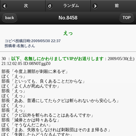
次
ランダム
前
No.8458
back
TOP
えっ
コピペ投稿日時:2009/05/30 22:37
投稿者:名無しさん
30 ：
以下、名無しにかわりましてVIPがお送りします
：2009/05/30(土)
21:12:02.05 ID:08N0TggZ0
部長「今度上層部が刺殺に来るぞ」
ぼく「えっ」
部長「といっても、良くあることだからな」
ぼく「よく人が死ぬんですか」
部長「えっ」
ぼく「えっ」
部長「ああ、普通にしてたらクビは斬られないから安心しろ」
ぼく「えっ」
部長「えっ」
ぼく「クビ以外を斬られることはあるんですか」
部長「減俸とかは時々あるな」
ぼく「そうなんだこわい」
部長「まあ、失敗をしなければ刺殺団はそのまま帰るさ」
ぼく「失敗したらどうなるんですか」