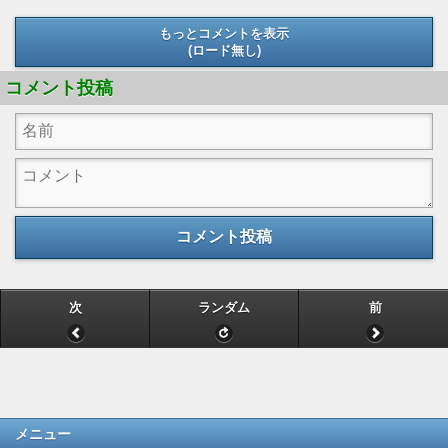
もっとコメントを表示
(ロード無し)
(ロード無し)
コメント投稿
コメント投稿
次
ランダム
前
メニュー