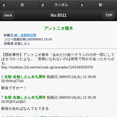
次
ランダム
前
No.8511
back
TOP
アントニオ猪木
転載元:
続・妄想的日常
コピペ投稿日時:2009/06/01 15:45
投稿者:名無しさん
【西松事件】アントニオ猪木「あれだけ超ベテランの小沢一郎にして
はセコかったよな」「首相になれないのは前世で何かがあったからか
も」
http://tsushima.2ch.net/test/read.cgi/newsplus/1243345010/l50
2
名前:名無しさん＠九周年
投稿日:2009/05/26(火) 22:38:09
ID:PtWzd7Te0
献金ですかー！
7
名前:名無しさん＠九周年
投稿日:2009/05/26(火) 22:39:28
ID:PQ6YxiQhO
献金があればなんでもできる