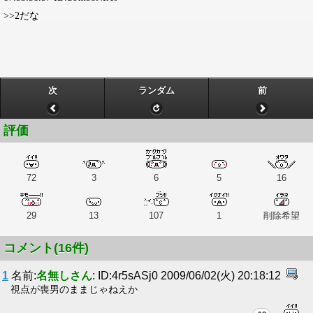
>>2だな
次
ランダム
前
評価
72
3
6
5
16
29
13
107
1
削除希望
コメント(16件)
1
名前:
名無しさん
: ID:4r5sASj0 2009/06/02(火) 20:18:12
視点が喪男のままじゃねえか