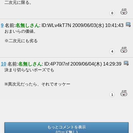
二次元に限る。
0
9
名前:
名無しさん
: ID:WLv4kT7N 2009/06/03(水) 10:41:43
おまいらの価値。
※二次元にも劣る
4
10
名前:
名無しさん
: ID:4P70I7nf 2009/06/04(木) 14:29:39
決まり切らないポーズでも
※異次元だったら、それでオッケー
1
もっとコメントを表示
(ロード無し)
(ロード無し)