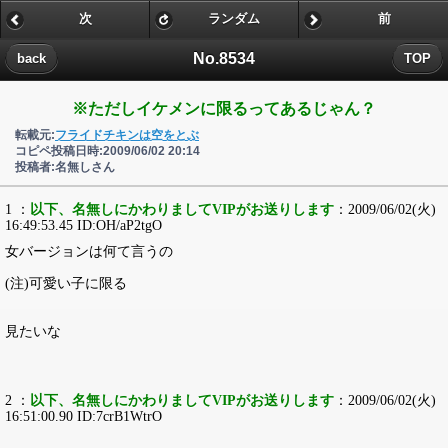
次
ランダム
前
No.8534
back
TOP
※ただしイケメンに限るってあるじゃん？
転載元:
フライドチキンは空をとぶ
コピペ投稿日時:2009/06/02 20:14
投稿者:名無しさん
1 ：
以下、名無しにかわりましてVIPがお送りします
：2009/06/02(火)
16:49:53.45 ID:OH/aP2tgO
女バージョンは何て言うの
(注)可愛い子に限る
見たいな
2 ：
以下、名無しにかわりましてVIPがお送りします
：2009/06/02(火)
16:51:00.90 ID:7crB1WtrO