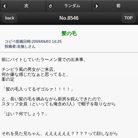
次
ランダム
前
No.8546
back
TOP
髪の毛
コピペ投稿日時:2009/06/03 14:25
投稿者:名無しさん
前にバイトしていたラーメン屋での出来事。
チンピラ風の男女がご来店。
何か嫌な感じだなぁと思ってると、
案の定
「髪の毛入ってるぞゴルァ！！！！」
と、長い髪の毛を摘みながら厨房を睨んできたので、
スタッフ全員（といっても俺含め3人）で帽子を取りながら
「はい？何でしょう？」
それを見た兄ちゃん、ええええええ？？？？って顔しながら