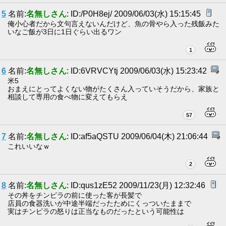
5
名前:
名無しさん
: ID:/P0H8ej/ 2009/06/03(水) 15:15:45
俺小心者だから文句言えないんだけど、魚の骨やら入った残飯みた
いなご飯が3日に1日ぐらい出るワン
1
6
名前:
名無しさん
: ID:6VRVCYtj 2009/06/03(水) 15:23:42
米5
おまえにとってよくない物がたくさん入っていそうだから、家族と
相談して専用の食べ物に変えてもらえ
57
7
名前:
名無しさん
: ID:af5aQSTU 2009/06/04(木) 21:06:44
これいいなｗ
2
8
名前:
名無しさん
: ID:qus1zE52 2009/11/23(月) 12:32:46
その丼をチンピラの前に使った客が長髪で
店員の食器洗いが中途半端だったためにくっついたままで
実はチンピラの怒りは正当なものだったという可能性は