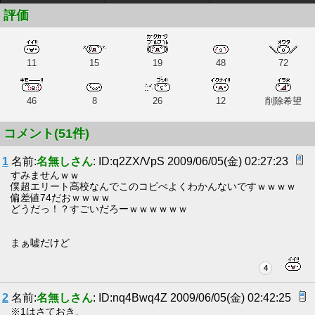
評価
11
15
19
48
72
46
8
26
12
削除希望
コメント(51件)
1
名前:
名無しさん
: ID:q2ZX/VpS 2009/06/05(金) 02:27:23
すみませんｗｗ
僕超エリート高校なんでこのコピぺよくわかんないですｗｗｗｗ
偏差値74だおｗｗｗｗ
どうだっ！？すごいだろーｗｗｗｗｗｗ
まぁ嘘だけど
4
2
名前:
名無しさん
: ID:nq4Bwq4Z 2009/06/05(金) 02:42:25
※1はさておき、