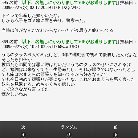
595 名前：
以下、名無しにかわりましてVIPがお送りします
[] 投稿日：
2009/05/27(水) 02:17:20.39 ID:PtfXQcW8O
トイレで出産した奴がいたな。
しかも赤子をゴミ箱に置き去り。警察来た。
当時は何がなんだかわからなかったが今思うと終わってる
869 名前：
以下、名無しにかわりましてVIPがお送りします
[] 投稿日：
2009/05/27(水) 10:31:03.35 ID:h8szwtURO
うちのクラス６人やめたけど、3年の運動会で初めて優勝したんだよな
そしたら担任が
教師たちの間では悪い噂はだいたいうちのクラスのせいにされるけ
ど、勉強は出来なくても一生懸命だし、それが順位で出なかったとし
ても俺はおまえらの頑張りを知ってるから好きなんだ
でも今日初めて頑張りが実になったな、これでおまえらを悪く言った
奴らを見返せる、めちゃくちゃ嬉しい
って泣きながら言ってた
懐かしいわあ
次
ランダム
前