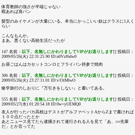
体育教師の強さが半端じゃない
暇あれば肩パン
髪型のみイケメンが大量にいる。本当にかっこいい奴はクラスに1人く
らい
こんなもんか。
まあ、悪くない高校生活だったが
147 名前：
以下、名無しにかわりましてVIPがお送りします
[] 投稿日：
2009/05/26(火) 22:31:25.90 ID:n0Vzf6dw0
お昼ごはんはカセットコンロとフライパン持参で焼肉
306 名前：
以下、名無しにかわりましてVIPがお送りします
[] 投稿日：
2009/05/26(火) 23:27:11.01 ID:v/l3tMlwO
修学旅行のしおりに『万引きをしない』と書いてある。
555 名前：
以下、名無しにかわりましてVIPがお送りします
[] 投稿日：
2009/05/27(水) 01:20:54.18 ID:0w+yUEMQ0
友人が行ったバカ高校はテストがアルファベットAからZまで書ければ
１００点だったとか
あとニュース見てたら逮捕されて連行される人を見て「あ、○○先輩
だ」とか言ってた