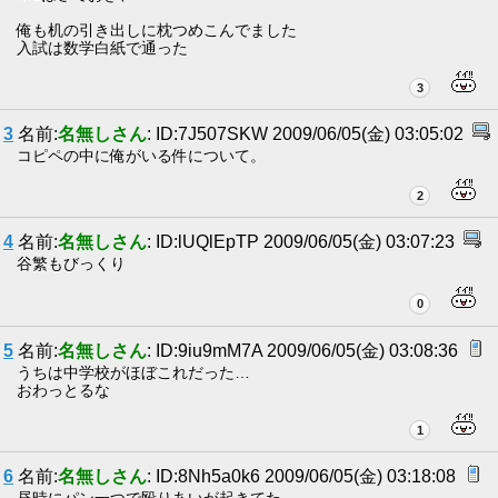
俺も机の引き出しに枕つめこんでました
入試は数学白紙で通った
3
3
名前:
名無しさん
: ID:7J507SKW 2009/06/05(金) 03:05:02
コピペの中に俺がいる件について。
2
4
名前:
名無しさん
: ID:lUQlEpTP 2009/06/05(金) 03:07:23
谷繁もびっくり
0
5
名前:
名無しさん
: ID:9iu9mM7A 2009/06/05(金) 03:08:36
うちは中学校がほぼこれだった…
おわっとるな
1
6
名前:
名無しさん
: ID:8Nh5a0k6 2009/06/05(金) 03:18:08