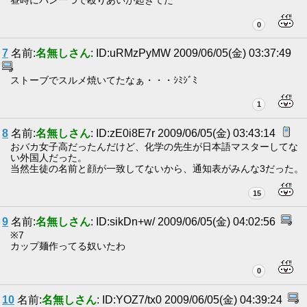
昼時にパン一つで殴りあいが起きてた
0
7
名前:
名無しさん
: ID:uRMzPyMW 2009/06/05(金) 03:37:49
ストーブでスルメ焼いてたなぁ・・・ｼﾐｼﾞﾐ
1
8
名前:
名無しさん
: ID:zE0i8E7r 2009/06/05(金) 03:43:14
おバカ女子高だったんだけど、化学の先生が日本語マスターしてな
い外国人だった。
当然生徒の名前と顔が一致してないから、通知表がみんな3だった。
15
9
名前:
名無しさん
: ID:sikDn+w/ 2009/06/05(金) 04:02:56
※7
カップ麺作ってる奴いたわ
0
10
名前:
名無しさん
: ID:YOZ7/tx0 2009/06/05(金) 04:39:24