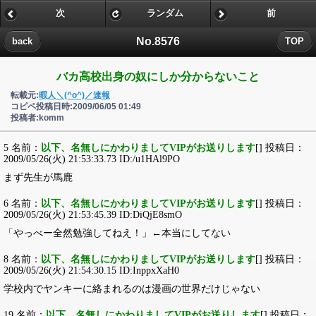
次
ランダム
前
No.8576
back
TOP
バカ高校出身の奴にしか分からないこと
転載元:
暇人＼(^o^)／速報
コピペ投稿日時:2009/06/05 01:49
投稿者:komm
5 名前：
以下、名無しにかわりましてVIPがお送りします
[] 投稿日：
2009/05/26(火) 21:53:33.73 ID:/u1HAl9PO
まず先生が馬鹿
6 名前：
以下、名無しにかわりましてVIPがお送りします
[] 投稿日：
2009/05/26(火) 21:53:45.39 ID:DiQjE8smO
「やっべー全然勉強してねえ！」←本当にしてない
8 名前：
以下、名無しにかわりましてVIPがお送りします
[] 投稿日：
2009/05/26(火) 21:54:30.15 ID:InppxXaH0
学校内でヤンキーに絡まれるのは漫画の世界だけじゃない
19 名前：
以下、名無しにかわりましてVIPがお送りします
[] 投稿日：