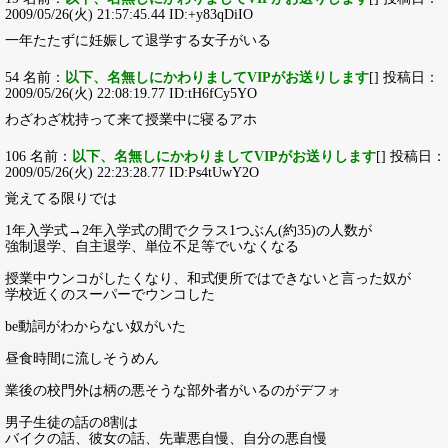
2009/05/26(火) 21:57:45.44 ID:+y83qDiIO
一年たたずに妊娠して退学する女子がいる
54 名前：
以下、名無しにかわりましてVIPがお送りします
[] 投稿日：
2009/05/26(火) 22:08:19.77 ID:tH6fCy5YO
わざわざ枕持って来て授業中に寝るアホ
106 名前：
以下、名無しにかわりましてVIPがお送りします
[] 投稿日：
2009/05/26(火) 22:23:28.77 ID:Ps4tUwY2O
覚えてる限りでは
1年入学式→2年入学式の間でクラス1つぶん(約35)の人数が
強制退学、自主退学、単位不足等でいなくなる
授業中ウンコがしたくなり、和式便所ではできないと言った奴が
学校近くのスーパーでウンコした
be動詞がわからない奴がいた
昼食時間に流しそうめん
業後の校門外は柄の悪そうな部外者がいるのがデフォ
男子生徒の話の8割は
バイクの話、彼女の話、先輩悪自慢、自分の悪自慢