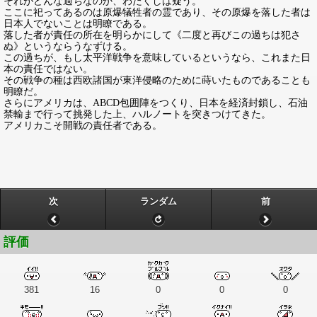
それがどんな過ちなのか、わたくしは疑う。
ここに祀ってあるのは原爆犠牲者の霊であり、その原爆を落した者は
日本人でないことは明瞭である。
落した者が責任の所在を明らかにして《二度と再びこの過ちは犯さ
ぬ》というならうなずける。
この過ちが、もし太平洋戦争を意味しているというなら、これまた日
本の責任ではない。
その戦争の種は西欧諸国が東洋侵略のために蒔いたものであることも
明瞭だ。
さらにアメリカは、ABCD包囲陣をつくり、日本を経済封鎖し、石油
禁輸まで行って挑発した上、ハルノートを突きつけてきた。
アメリカこそ開戦の責任者である。
次
ランダム
前
評価
381
16
0
0
0