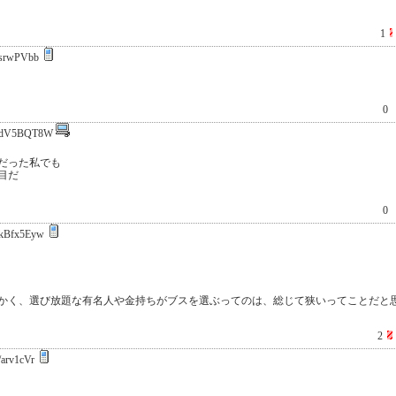
1
srwPVbb
0
dV5BQT8W
だった私でも
目だ
0
kBfx5Eyw
かく、選び放題な有名人や金持ちがブスを選ぶってのは、総じて狭いってことだと
2
arv1cVr