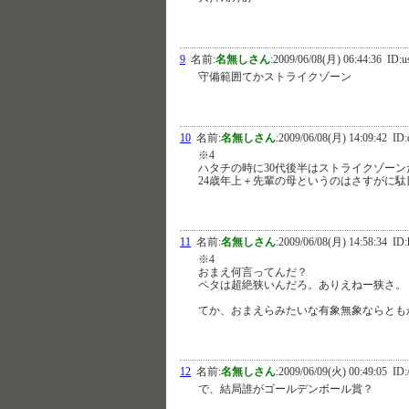
9
名前:
名無しさん
:
2009/06/08(月) 06:44:36
ID:u
守備範囲てかストライクゾーン
10
名前:
名無しさん
:
2009/06/08(月) 14:09:42
ID:
※4
ハタチの時に30代後半はストライクゾーン
24歳年上＋先輩の母というのはさすがに駄
11
名前:
名無しさん
:
2009/06/08(月) 14:58:34
ID:
※4
おまえ何言ってんだ？
ペタは超絶狭いんだろ。ありえねー狭さ。
てか、おまえらみたいな有象無象ならとも
12
名前:
名無しさん
:
2009/06/09(火) 00:49:05
ID:/
で、結局誰がゴールデンボール賞？