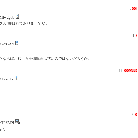
5
Mlw2gvb
グ3と呼ばれておりましてな。
1
pGZiGAd
としたならば、むしろ守備範囲は狭いのではないだろうか。
14
K17kuTx
2
9IPZM2l
よな