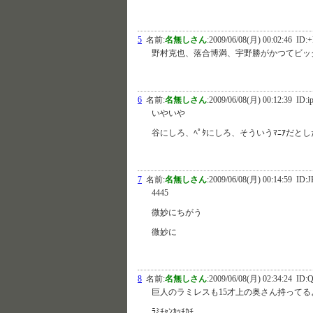
5
名前:
名無しさん
:
2009/06/08(月) 00:02:46
ID:+
野村克也、落合博満、宇野勝がかつてビッ
6
名前:
名無しさん
:
2009/06/08(月) 00:12:39
ID:i
いやいや
谷にしろ、ﾍﾟﾀにしろ、そういうﾏﾆｱだ
7
名前:
名無しさん
:
2009/06/08(月) 00:14:59
ID:J
4445
微妙にちがう
微妙に
8
名前:
名無しさん
:
2009/06/08(月) 02:34:24
ID:Q
巨人のラミレスも15才上の奥さん持ってる
ﾗﾐﾁｬﾝｶｯﾁｶﾁ