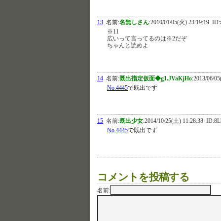
13
名前:
名無しさん
:
2010/01/05(火) 23:19:19
ID:
※11
広いって言ってるのは※2だぞ
ちゃんと読めよ
14
名前:
既出指定仮面◆g1.JVaKjHo
:
2013/06/05
No.4445
で既出です
15
名前:
既出少女
:
2014/10/25(土) 11:28:38
ID:8L
No.4445
で既出です
コメントを投稿する
名前: