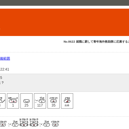
ト
No.8622 就職に窮して青年海外救助隊に応募すると
守備範囲
 22:41
05
は？
8
1
25
117
35
削希