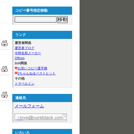
コピペ番号指定移動
リンク
運営者関係
運営者ブログ
今時名前メーカー
Offzon
2ch関係
お笑いコピペ選手権
2ちゃんねるベストヒット
その他
トラベルミン
連絡先
メールフォーム
いろいろ