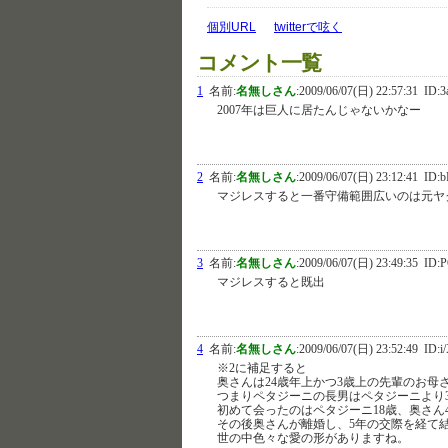
個別URL
twitterで呟く
コメント一覧
1
名前:
名無しさん
:
2009/06/07(日) 22:57:31
ID:3
2007年は巨人に居たんじゃないかなー
2
名前:
名無しさん
:
2009/06/07(日) 23:12:41
ID:
マジレスすると一番守備範囲広いのは元ヤ
3
名前:
名無しさん
:
2009/06/07(日) 23:49:35
ID:P
マジレスすると既出
4
名前:
名無しさん
:
2009/06/07(日) 23:52:49
ID:i
※2に補足すると
奥さんは24歳年上かつ3歳上の先輩のお母
つまりペタジーニの長男はペタジーニより
初めて会ったのはペタジーニ18歳、奥さん
その後奥さんが離婚し、5年の交際を経て
世の中色々な愛の形がありますね。