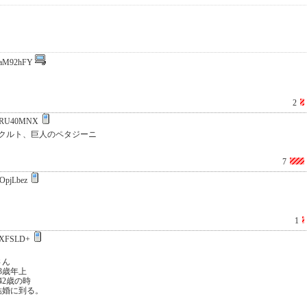
aM92hFY
2
bRU40MNX
クルト、巨人のペタジーニ
7
OpjLbez
1
/XFSLD+
さん
3歳年上
42歳の時
結婚に到る。