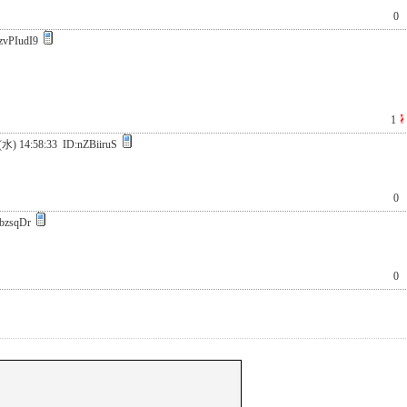
0
zvPIudI9
1
(水) 14:58:33
ID:nZBiiruS
0
bzsqDr
0