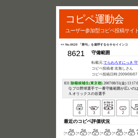
コピペ運動会
ユーザー参加型コピペ投稿サイ
<< No.8620 「禁句」を連呼するセキセイインコ
8621
守備範囲
転載元:
てらわろすにっき 
コピペ投稿者:名無しさん
コピペ投稿日時:
2009/06/07
831
除籍候補生(東京都)
2007/08/31(金) 13:17:
Q.プロ野球選手で一番守備範囲が広いの
A.オリックスの谷選手
6
3
4
2
最近のコピペ評価状況