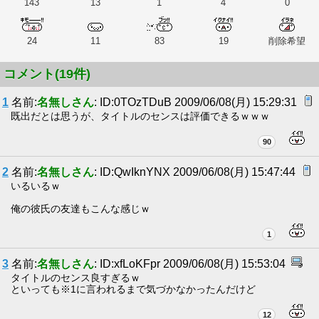
143
13
1
4
0
24
11
83
19
削除希望
コメント(19件)
1
名前:
名無しさん
: ID:0TOzTDuB 2009/06/08(月) 15:29:31
既出だとは思うが、タイトルのセンスは評価できるｗｗｗ
90
2
名前:
名無しさん
: ID:QwIknYNX 2009/06/08(月) 15:47:44
いるいるｗ
俺の彼氏の友達もこんな感じｗ
1
3
名前:
名無しさん
: ID:xfLoKFpr 2009/06/08(月) 15:53:04
タイトルのセンス良すぎるｗ
といっても※1に言われるまで気づかなかったんだけど
12