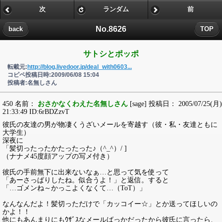
次
ランダム
前
No.8626
back
TOP
サトシとポッポ
転載元:
http://blog.livedoor.jp/deal_with0603...
コピペ投稿日時:2009/06/08 15:04
投稿者:名無しさん
450 名前：
おさかなくわえた名無しさん
[sage] 投稿日： 2005/07/25(月)
21:33:49 ID:6rBDZzvT
彼氏の友達の男が物凄くうざいメールを寄越す（彼・私・友達ともに
大学生）
深夜に
「髪切ったったかたったった♪（^_^）/ ]
（ナナメ45度顔アップの写メ付き）
彼氏の手前無下に出来ないなぁ…と思って気を使って
「あーさっぱりしたね。似合うよ！」と返信。すると
「…ゴメンね～かっこよくなくて…（ToT）」
なんなんだよ！髪切っただけで「カッコイー☆」とか送ってほしいの
かよ！！
他にもあんまりにもｳｻﾞｽなメールばっかだったから彼氏に言ったら、