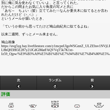
別に俺に気を使わなくていいよ、と言ってくれた。
だからこの間またお気に入り角度の写メと共に
「あぢ～ ちょい（髪）立ててみた↑↑なんか妻夫木に似てるとか言わ
れたんだけど（>_<;）」
というメールが届いたとき、
「ていうか前から思ってたけど鳩山由紀夫に似てるよね」
以来二週間、ずっとメール来ません。
鳩山画像
https://uvg5yg.bay.livefilestore.com/y1mcpnUlgoWSGmtZ_ULZEbsv
L8hQH3HOZ287y21JCdGlMatFAQVVqT5k7K1xt-
Iz59_Ojpw/%E9%B3%A9%E5%B1%B1%E7%94%B1%E7%B4%80%E5%A
次
ランダム
前
評価