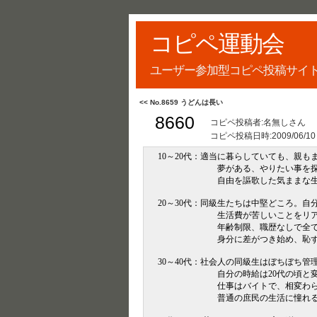
コピペ運動会
ユーザー参加型コピペ投稿サイ
<< No.8659 うどんは長い
8660
コピペ投稿者:名無しさん
コピペ投稿日時:
2009/06/10
10～20代：適当に暮らしていても、親
夢がある、やりたい事を探している
自由を謳歌した気ままな生活を送
20～30代：同級生たちは中堅どころ。
生活費が苦しいことをリアルに感
年齢制限、職歴なしで全て書類落
身分に差がつき始め、恥ずかしく
30～40代：社会人の同級生はぼちぼち
自分の時給は20代の頃と変わらな
仕事はバイトで、相変わらず、単純
普通の庶民の生活に憧れるが完全に