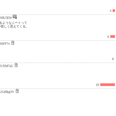
3
/N9U5EW
るようなニートって
か怪しく思えてくる。
6
SfFP7/r
0
fvUXM7zG
19
6UGH8qOV