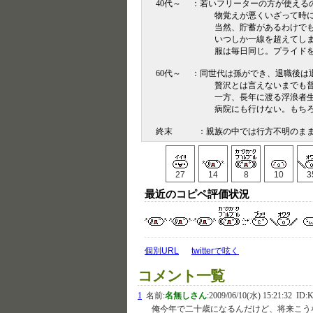
40代～ ：若いフリーターの方が使える
物覚えが悪くいざって時に首を切り
当然、貯蓄があるわけでもなく、
いつしか一線を超えてしまい、雨
服は毎日同じ。プライドを捨て、
60代～ ：同世代は孫ができ、退職後は
贅沢とは言えないまでも普通の暖
一方、長年に渡る浮浪者生活で体は
病院にも行けない。もちろん国民
終末 ：親族の中では行方不明のまま
27
14
8
10
3
最近のコピペ評価状況
個別URL
twitterで呟く
コメント一覧
1
名前:
名無しさん
:
2009/06/10(水) 15:21:32
ID:
俺今年で二十歳になるんだけど、将来こう