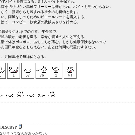
のでバイトを首になる。新しいバイトを探すも、
づらい高齢フリーターは嫌がられ、バイトも見つからない。
親戚からも疎まれる社会のお荷物と化す。
風をしのぐためのビニールシートを購入する。
コンビニ・飲食店の残飯あさりを始める。
退職金やこれまでの貯蓄、年金等で、
かい老後を送る。幸せな普通の人生と言える。
ボロボロ、あちこちが痛む。しかし健康保険もないので
年金などもらえない。あとは時間の問題にすぎない。
、共同墓地で無縁仏となる。
5
1
57
76
2
削希
KDLSCBYP
なりそうでなんかおっかない。