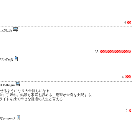
4
PxZ8zUr
35
6EinDqB
6
g2QMhegm
治せるようになり大金持ちになる
遅れ。結婚も家庭も諦める。絶望が全身を支配する。
ドを捨て幸せな普通の人生と言える
2
WCcmuwn3