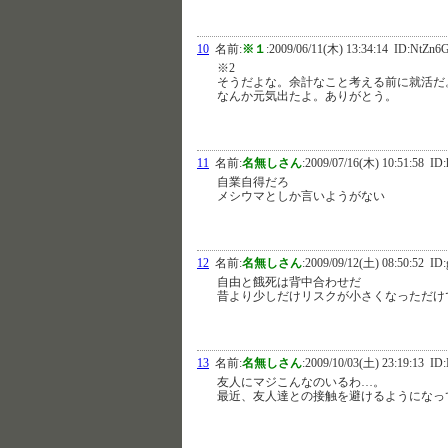
10
名前:
※１
:
2009/06/11(木) 13:34:14
ID:NtZn6
※2
そうだよな。余計なこと考える前に就活だ
なんか元気出たよ。ありがとう。
11
名前:
名無しさん
:
2009/07/16(木) 10:51:58
ID:
自業自得だろ
メシウマとしか言いようがない
12
名前:
名無しさん
:
2009/09/12(土) 08:50:52
ID:
自由と餓死は背中合わせだ
昔より少しだけリスクが小さくなっただけ
13
名前:
名無しさん
:
2009/10/03(土) 23:19:13
ID:
友人にマジこんなのいるわ…。
最近、友人達との接触を避けるようになっ