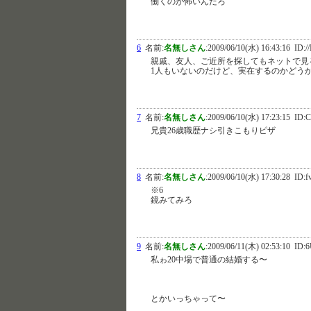
働くのが怖いんだろ
6
名前:
名無しさん
:
2009/06/10(水) 16:43:16
ID:/
親戚、友人、ご近所を探してもネットで見
1人もいないのだけど、実在するのかどう
7
名前:
名無しさん
:
2009/06/10(水) 17:23:15
ID:C
兄貴26歳職歴ナシ引きこもりピザ
8
名前:
名無しさん
:
2009/06/10(水) 17:30:28
ID:
※6
鏡みてみろ
9
名前:
名無しさん
:
2009/06/11(木) 02:53:10
ID:
私ゎ20中場で普通の結婚する〜
とかいっちゃって〜