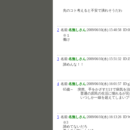
先のコト考えると不安で潰れそうだわ
2
名前:
名無しさん
:
2009/06/10(水) 15:40:58
ID:0
※１
働け
3
名前:
名無しさん
:
2009/06/10(水) 15:51:32
ID:Z
諦めんな！！
4
名前:
名無しさん
:
2009/06/10(水) 16:01:57
ID:
65歳～ :突然、手をかざすだけで病気を
普通の庶民の生活に憧れるが完全に手
いつしか一線を超えてしまいプライ
5
名前:
名無しさん
:
2009/06/10(水) 16:13:26
ID:
※3
諦めてないだろ