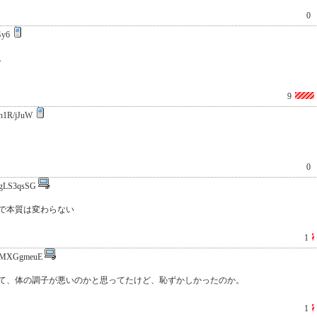
0
Gy6
。
9
h1R/jJuW
0
gLS3qsSG
で本質は変わらない
1
MXGgmeuE
て、体の調子が悪いのかと思ってたけど、恥ずかしかったのか。
1