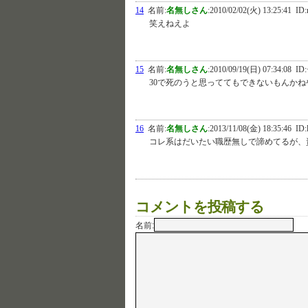
14
名前:
名無しさん
:
2010/02/02(火) 13:25:41
ID:
笑えねえよ
15
名前:
名無しさん
:
2010/09/19(日) 07:34:08
ID:
30で死のうと思っててもできないもんかね
16
名前:
名無しさん
:
2013/11/08(金) 18:35:46
ID:
コレ系はだいたい職歴無しで諦めてるが、
コメントを投稿する
名前: