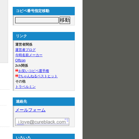
コピペ番号指定移動
リンク
運営者関係
運営者ブログ
今時名前メーカー
Offzon
2ch関係
お笑いコピペ選手権
2ちゃんねるベストヒット
その他
トラベルミン
連絡先
メールフォーム
いろいろ