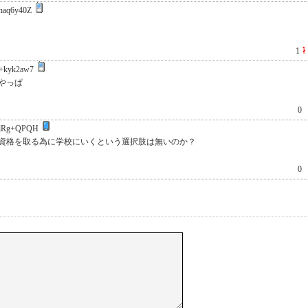
naq6y40Z
1
+kyk2aw7
やっぱ
0
lRg+QPQH
資格を取る為に学校にいくという選択肢は無いのか？
0