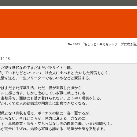
ト
No.8661 「ちょっと！今カセットテープに吹き込ん..
 14:48
もまだ現役世代なのでまだまだパラサイト可能。
などといいつつ、社会人に比べると たいした苦労もなく、
る。一生フリーターでもいいやなどと豪語する。
自分はまだまだ浮草生活。ただ、親が退職した頃から
じ出す。しかし改心していざ職に就こうにも
ち。面接にも漕ぎ着けられない。ようやく現実を知る。
て友人の結婚式や同窓会に出席できなくなる。
管理職となり月収も増え、ボーナスの額に一喜一憂するが、
い。それどころか、体力は衰える一方なのに、
作業・深夜・立ちっぱなし等の肉体労働。いまだ職歴なし。
手遅れ。結婚も家庭も諦める。絶望が全身を支配する。