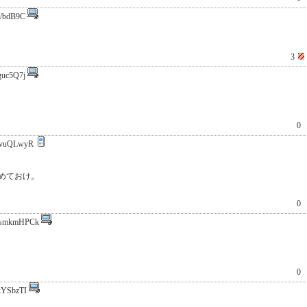
i/bdB9C
3
guc5Q7j
0
vuQLwyR
に留めておけ。
0
smkmHPCk
0
YSbzTI