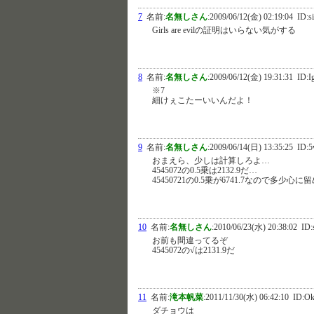
7
名前:
名無しさん
:
2009/06/12(金) 02:19:04
ID:s
Girls are evilの証明はいらない気がする
8
名前:
名無しさん
:
2009/06/12(金) 19:31:31
ID:I
※7
細けぇこたーいいんだよ！
9
名前:
名無しさん
:
2009/06/14(日) 13:35:25
ID:5
おまえら、少しは計算しろよ…
4545072の0.5乗は2132.9だ…
45450721の0.5乗が6741.7なので多少心
10
名前:
名無しさん
:
2010/06/23(水) 20:38:02
ID:
お前も間違ってるぞ
4545072の√は2131.9だ
11
名前:
滝本帆菜
:
2011/11/30(水) 06:42:10
ID:Ok
ダチョウは