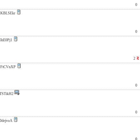
0
KBLSEkr
0
5hE0Pj1
2
OFtCVnXP
0
TSTikH2
0
0dejvoA
0