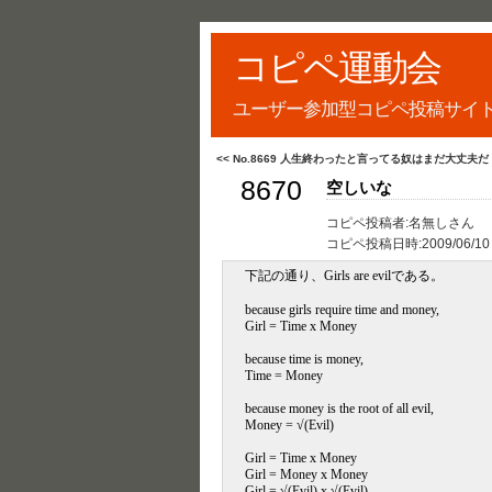
コピペ運動会
ユーザー参加型コピペ投稿サイ
<< No.8669 人生終わったと言ってる奴はまだ大丈夫だ
8670
空しいな
コピペ投稿者:名無しさん
コピペ投稿日時:
2009/06/10
下記の通り、Girls are evilである。
because girls require time and money,
Girl = Time x Money
because time is money,
Time = Money
because money is the root of all evil,
Money = √(Evil)
Girl = Time x Money
Girl = Money x Money
Girl = √(Evil) x √(Evil)