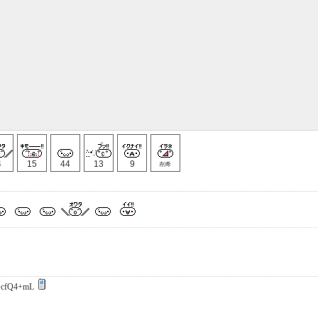
4
15
44
13
9
削希
cfQ4+mL