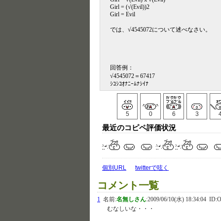
Girl = (√(Evil))2
Girl = Evil
では、√4545072について述べなさい。
回答例：
√4545072＝67417
ｼｺｼｺｵﾅﾆｰﾑﾅｼｲﾅ
5
0
6
3
最近のコピペ評価状況
個別URL
twitterで呟く
コメント一覧
1
名前:
名無しさん
:
2009/06/10(水) 18:34:04
ID:O
むなしいな・・・