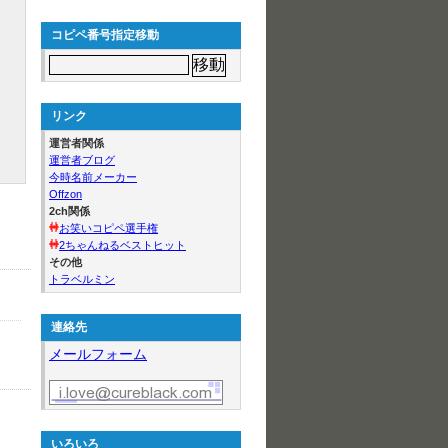
コピペ番号指定移動
リンク
運営者関係
運営者ブログ
今時名前メーカー
Offzon
2ch関係
お笑いコピペ選手権
2ちゃんねるベストヒット
その他
トラベルミン
連絡先
メールフォーム
いろいろ