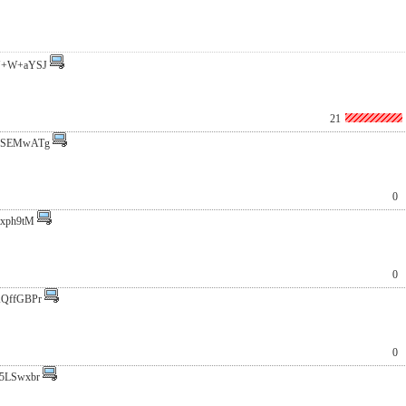
Y+W+aYSJ
21
BSEMwATg
0
ixph9tM
0
QffGBPr
0
5LSwxbr