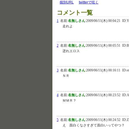
個別URL
twitterで呟く
コメント一覧
1
名前:
名無しさん
:
2009/06/11(木) 00:04:21
ID:
走れよ
2
名前:
名無しさん
:
2009/06/11(木) 00:05:51
ID:
迸れエロス
3
名前:
名無しさん
:
2009/06/11(木) 00:16:11
ID:e
ＮＲ
4
名前:
名無しさん
:
2009/06/11(木) 00:23:52
ID:A
ＭＭＲ？
5
名前:
名無しさん
:
2009/06/11(木) 00:24:52
ID:Z
え 面白くなさすぎて面白いってやつ？