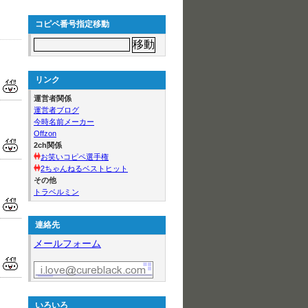
コピペ番号指定移動
リンク
運営者関係
運営者ブログ
今時名前メーカー
Offzon
2ch関係
お笑いコピペ選手権
2ちゃんねるベストヒット
その他
トラベルミン
連絡先
メールフォーム
いろいろ