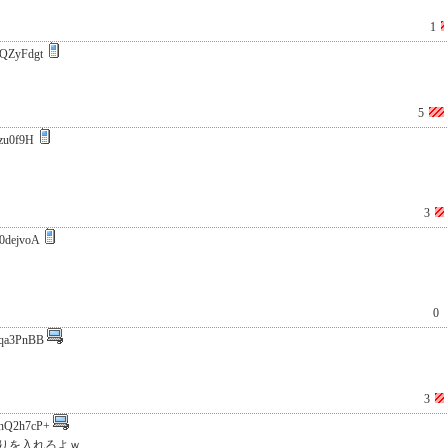
1
QZyFdgt
5
lzu0f9H
3
0dejvoA
0
qa3PnBB
3
nQ2h7cP+
りを入れろよｗ