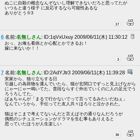
ぬこに自殺の概念なんぞないし理解できないだろと思ってたが
いつもと違う様子 に反応するなら可能性あるな
ありがとう※3
17
6
名前:
名無しさん
: ID:1qVxUxuy 2009/06/11(木) 11:30:12
おっ、お俺も看病とか心配とかできるお！
嫁に来ないか！！
3
7
名前:
名無しさん
: ID:2AdYJtr3 2009/06/11(木) 11:39:28
実家から、独り立ちする日
引越しの為荷物を運んでいたら、猫が玄関口でずっと見上げながら
にゃーにゃー鳴いてた。普段ならすぐ外出ていくのに人の足元でう
ろうろしてた。
ばぁちゃんが「まるで行かないでって言ってるみたいだねぇ」
なんていうから、手伝ってた友人共々ほろりと泣かされた。
猫はそこまで考えてないんだと言えばその通りなんだろうが
偶然のシチュエーションがドラマを生む事もありえると
思っていたほうが人生楽しい
30