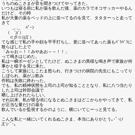
うちのぬこさまが音を聞きつけてやってきた。
いつもは寝る前に私が薬を飲んだ後、薬のカラでネコサッカーやるん
だけど、その時
私が大量の薬をベッドの上に並べてるのを見て、タタターっと走って
きて
_, ,_ ﾊﾟｰﾝ
（ ‘д‘）
⊂彡☆))Д´）
てな感じで私の手や顔を平手打ちし、更に並べてあった薬もﾊﾞﾗﾊﾞﾗに
散らばした上で
「みゃお～！！みやあお～～！！」
って鳴きはじめた。
私は一瞬ボーゼンとしてたけど、ぬこさまの異様な鳴き声で家族が何
事かと様子を見に来た。
こうして家族にしこたま怒られ、行きつけの病院の先生にもこってり
しぼられ、薬がぶ飲み
作戦は失敗に終わった。
でも、私の精神状態を上司の上司が知ることとなり、私に八つ当たり
した上司は幹部会議で
晒し上げされたらしい。
それ以来、私が寝る頃になるとぬこさまはどこからかやってきて、私
が正当な量だけの薬を
飲んでいるか監視するかのように、横にいてじーっと見てる。
こんな私と一緒にいてくれるぬこさま、本当にありがとう｡･ﾟ･(ﾉ
Д`)･ﾟ･｡