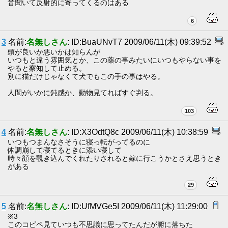
音聞いて反射的に寄ってくるのはある
6
3
名前:
名無しさん
: ID:BuaUNvT7 2009/06/11(木) 09:39:52
頭が良いか悪いかは知らんが
いつもと違う雰囲気とか、この薬の事みたいにいつもやらない事を
やると察知して止める。
別に猫だけじゃなくて犬でもこの手の事はやる。
人間がいかに鈍感か、動物見てればすぐ判る。
103
4
名前:
名無しさん
: ID:X3OdtQ8c 2009/06/11(木) 10:38:59
いつもつまんなさそうに寝っ転がってるのに
体調崩して寝てるときに添い寝して
時々顔を覗き込んでくれたりされると嫁に行こうかとさえ思うとき
がある
29
5
名前:
名無しさん
: ID:UfMVGe5I 2009/06/11(木) 11:29:00
※3
このコピペ見ていつも不思議に思ってたんだが腑に落ちた