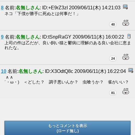
8
名前:
名無しさん
: ID:+E9rZ3zI 2009/06/11(木) 14:21:03
ネコ「下僕が勝手に死ぬとは何事だ！」
40
9
名前:
名無しさん
: ID:tSnpRaGY 2009/06/11(木) 16:00:22
上司の件は乙だが、良い飼い猫と鬱病に理解のある良い会社に恵ま
れたな。
24
10
名前:
名無しさん
: ID:X3OdtQ8c 2009/06/11(木) 16:22:04
∧ ∧
´・ω・) ＜どした？ 調子悪いんか？ 虫喰うか？ 雀がいい？
81
もっとコメントを表示
(ロード無し)
(ロード無し)