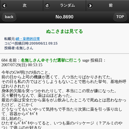
次
ランダム
前
No.8690
back
TOP
ぬこさまは見てる
転載元:
続・妄想的日常
コピペ投稿日時:2009/06/11 09:15
投稿者:名無しさん
684 名前：
名無しさん＠そうだ選挙に行こう
sage 投稿日：
2007/07/29(日) 00:53:15
今年のGW明けの頃のこと。
前の日から上司の機嫌が悪くて、八つ当たりばかりされてた。
その日も私の力ではどうしようもないことで怒られた挙句、基地外呼
ばわりされたり
身体的欠陥を突っつかれたりして、本当にこの世が嫌になった。
元々鬱持ちなんで、薬は山ほどあった。
最近の薬は安全だから薬をがぶ飲みしたところで死ぬとは思わなかっ
たけど、とにかく
どうなってもいいやって気持ちで手当たり次第に薬を引っ張り出し
て、容器からﾊﾟｷﾊﾟｷ
出し始めた。
ひたすらﾊﾟｷﾊﾟｷやってると、いつも薬のパッケージ（？アルミのや
つ）で遊ぶのが好きな