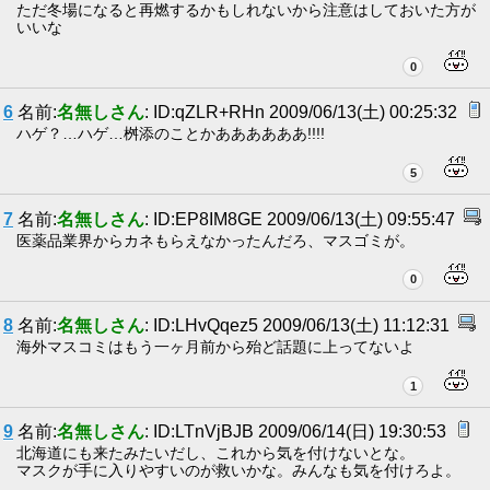
ただ冬場になると再燃するかもしれないから注意はしておいた方が
いいな
0
6
名前:
名無しさん
: ID:qZLR+RHn 2009/06/13(土) 00:25:32
ハゲ？…ハゲ…桝添のことかああああああ!!!!
5
7
名前:
名無しさん
: ID:EP8IM8GE 2009/06/13(土) 09:55:47
医薬品業界からカネもらえなかったんだろ、マスゴミが。
0
8
名前:
名無しさん
: ID:LHvQqez5 2009/06/13(土) 11:12:31
海外マスコミはもう一ヶ月前から殆ど話題に上ってないよ
1
9
名前:
名無しさん
: ID:LTnVjBJB 2009/06/14(日) 19:30:53
北海道にも来たみたいだし、これから気を付けないとな。
マスクが手に入りやすいのが救いかな。みんなも気を付けろよ。