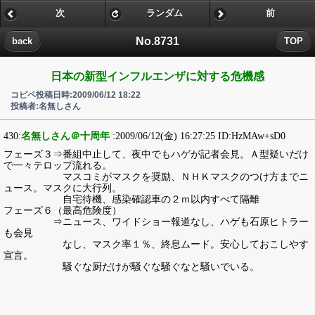
次
ランダム
前
No.8731
back
TOP
日本の新型インフルエンザに対する危機感
コピペ投稿日時:2009/06/12 18:22
投稿者:名無しさん
430:
名無しさん＠十周年
:2009/06/12(金) 16:27:25 ID:HzMAw+sD0
フェーズ３⇒番組中止して、夜中でもハゲが記者会見。Ａ型疑いだけ
で一々テロップ流れる。
マスコミがマスクを奨励、ＮＨＫマスクのつけ方までニ
ュース。マスクに大行列。
自宅待機、感染確認車の２ｍ以内すべて隔離
フェーズ６（最高危険度）
⇒ニュース、ワイドショー報道なし、ハゲも石原ヒトラー
も会見
なし、マスク率１％、終息ムード。安心しておこしやす
宣言。
騒ぐな厨だけが騒ぐな騒ぐなと騒いでいる。