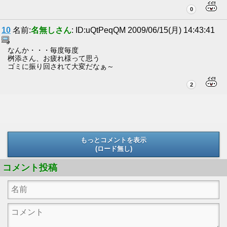
0
10
名前:
名無しさん
: ID:uQtPeqQM 2009/06/15(月) 14:43:41
なんか・・・毎度毎度
桝添さん、お疲れ様って思う
ゴミに振り回されて大変だなぁ～
2
もっとコメントを表示
(ロード無し)
(ロード無し)
コメント投稿