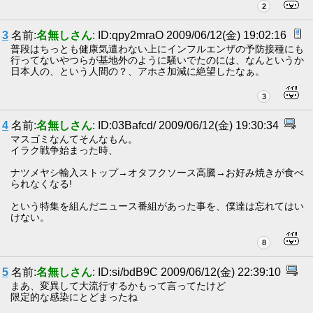
2
3
名前:
名無しさん
: ID:qpy2mraO 2009/06/12(金) 19:02:16
普段はちっとも健康気遣わない上にインフルエンザの予防接種にも
行ってないやつらが基地外のように騒いでたのには、なんというか
日本人の、という人間の？、アホさ加減に絶望したなぁ。
3
4
名前:
名無しさん
: ID:03Bafcd/ 2009/06/12(金) 19:30:34
マスゴミなんてそんなもん。
イラク戦争始まった時、
ナツメヤシ輸入ストップ→オタフクソース高騰→お好み焼きが食べ
られなくなる!
という特集を組んだニュース番組があった事を、僕達は忘れてはい
けない。
8
5
名前:
名無しさん
: ID:si/bdB9C 2009/06/12(金) 22:39:10
まあ、変異して大流行するかもって言ってたけど
限定的な感染にとどまったね