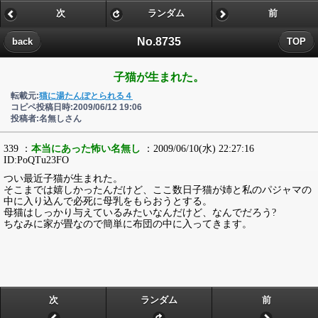
次
ランダム
前
No.8735
back
TOP
子猫が生まれた。
転載元:
猫に湯たんぽとられる４
コピペ投稿日時:2009/06/12 19:06
投稿者:名無しさん
339 ：
本当にあった怖い名無し
：2009/06/10(水) 22:27:16
ID:PoQTu23FO
つい最近子猫が生まれた。
そこまでは嬉しかったんだけど、ここ数日子猫が姉と私のパジャマの
中に入り込んで必死に母乳をもらおうとする。
母猫はしっかり与えているみたいなんだけど、なんでだろう?
ちなみに家が畳なので簡単に布団の中に入ってきます。
次
ランダム
前