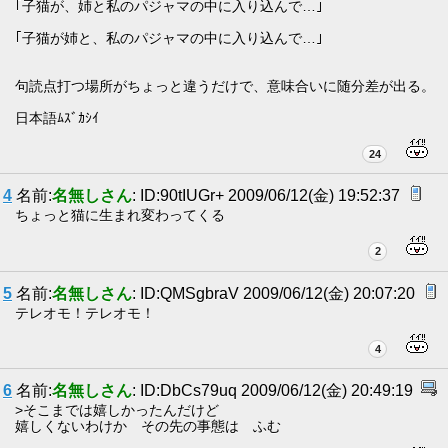
｢子猫が、姉と私のパジャマの中に入り込んで…｣
｢子猫が姉と、私のパジャマの中に入り込んで…｣
句読点打つ場所がちょっと違うだけで、意味合いに随分差が出る。
日本語ﾑｽﾞｶｼｲ
24
4
名前:
名無しさん
: ID:90tIUGr+ 2009/06/12(金) 19:52:37
ちょっと猫に生まれ変わってくる
2
5
名前:
名無しさん
: ID:QMSgbraV 2009/06/12(金) 20:07:20
テレオモ！テレオモ！
4
6
名前:
名無しさん
: ID:DbCs79uq 2009/06/12(金) 20:49:19
>そこまでは嬉しかったんだけど
嬉しくないわけか その先の事態は ふむ