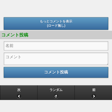
もっとコメントを表示
(ロード無し)
(ロード無し)
コメント投稿
コメント投稿
次
ランダム
前