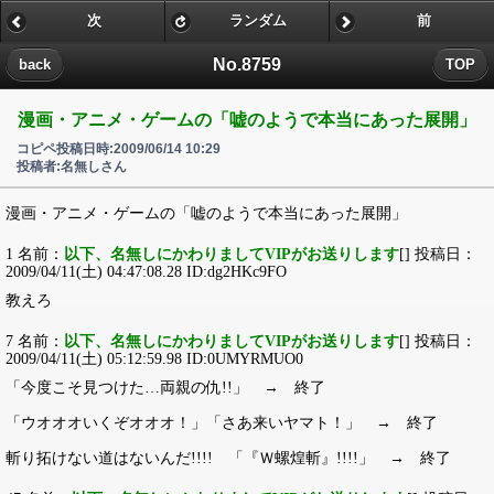
次
ランダム
前
No.8759
back
TOP
漫画・アニメ・ゲームの「嘘のようで本当にあった展開」
コピペ投稿日時:2009/06/14 10:29
投稿者:名無しさん
漫画・アニメ・ゲームの「嘘のようで本当にあった展開」
1 名前：
以下、名無しにかわりましてVIPがお送りします
[] 投稿日：
2009/04/11(土) 04:47:08.28 ID:dg2HKc9FO
教えろ
7 名前：
以下、名無しにかわりましてVIPがお送りします
[] 投稿日：
2009/04/11(土) 05:12:59.98 ID:0UMYRMUO0
「今度こそ見つけた…両親の仇!!」 → 終了
「ウオオオいくぞオオオ！」「さあ来いヤマト！」 → 終了
斬り拓けない道はないんだ!!!! 「『Ｗ螺煌斬』!!!!」 → 終了