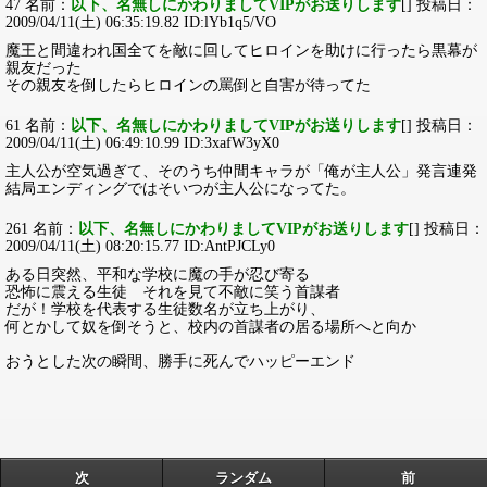
47 名前：
以下、名無しにかわりましてVIPがお送りします
[] 投稿日：
2009/04/11(土) 06:35:19.82 ID:lYb1q5/VO
魔王と間違われ国全てを敵に回してヒロインを助けに行ったら黒幕が
親友だった
その親友を倒したらヒロインの罵倒と自害が待ってた
61 名前：
以下、名無しにかわりましてVIPがお送りします
[] 投稿日：
2009/04/11(土) 06:49:10.99 ID:3xafW3yX0
主人公が空気過ぎて、そのうち仲間キャラが「俺が主人公」発言連発
結局エンディングではそいつが主人公になってた。
261 名前：
以下、名無しにかわりましてVIPがお送りします
[] 投稿日：
2009/04/11(土) 08:20:15.77 ID:AntPJCLy0
ある日突然、平和な学校に魔の手が忍び寄る
恐怖に震える生徒 それを見て不敵に笑う首謀者
だが！学校を代表する生徒数名が立ち上がり、
何とかして奴を倒そうと、校内の首謀者の居る場所へと向か
おうとした次の瞬間、勝手に死んでハッピーエンド
次
ランダム
前