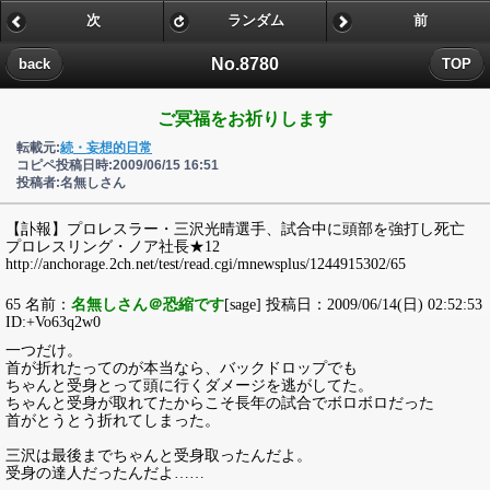
次
ランダム
前
No.8780
back
TOP
ご冥福をお祈りします
転載元:
続・妄想的日常
コピペ投稿日時:2009/06/15 16:51
投稿者:名無しさん
【訃報】プロレスラー・三沢光晴選手、試合中に頭部を強打し死亡
プロレスリング・ノア社長★12
http://anchorage.2ch.net/test/read.cgi/mnewsplus/1244915302/65
65 名前：
名無しさん＠恐縮です
[sage] 投稿日：2009/06/14(日) 02:52:53
ID:+Vo63q2w0
一つだけ。
首が折れたってのが本当なら、バックドロップでも
ちゃんと受身とって頭に行くダメージを逃がしてた。
ちゃんと受身が取れてたからこそ長年の試合でボロボロだった
首がとうとう折れてしまった。
三沢は最後までちゃんと受身取ったんだよ。
受身の達人だったんだよ……