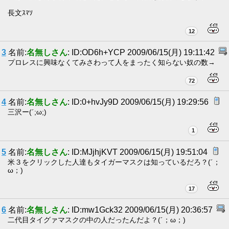
長文ｽﾏｿ
12
3
名前:
名無しさん
: ID:OD6h+YCP 2009/06/15(月) 19:11:42
プロレスに興味なくてみさわって人をまったく知らない奴の数→
72
4
名前:
名無しさん
: ID:0+hvJy9D 2009/06/15(月) 19:29:56
三沢ー(´;ω;)
1
5
名前:
名無しさん
: ID:MJjhjKVT 2009/06/15(月) 19:51:04
米３をクリックした人達もタイガーマスクは知っているだろ？(´；
ω；)
17
6
名前:
名無しさん
: ID:mw1Gck32 2009/06/15(月) 20:36:57
二代目タイグァマスクの中の人だったんだよ？(´；ω；)