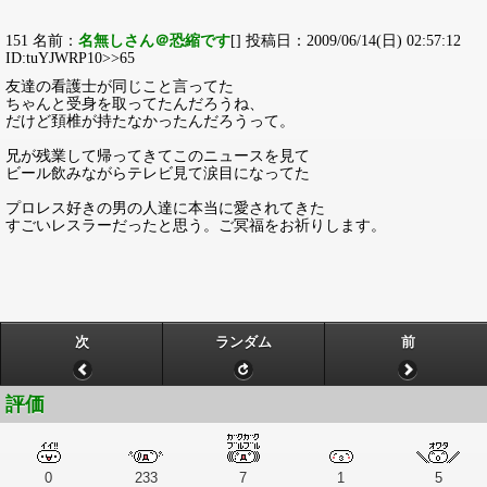
151 名前：
名無しさん＠恐縮です
[] 投稿日：2009/06/14(日) 02:57:12
ID:tuYJWRP10>>65
友達の看護士が同じこと言ってた
ちゃんと受身を取ってたんだろうね、
だけど頚椎が持たなかったんだろうって。
兄が残業して帰ってきてこのニュースを見て
ビール飲みながらテレビ見て涙目になってた
プロレス好きの男の人達に本当に愛されてきた
すごいレスラーだったと思う。ご冥福をお祈りします。
次
ランダム
前
評価
0
233
7
1
5