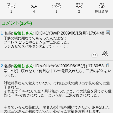
1
4
1
2
削除希望
コメント(16件)
1
名前:
名無しさん
: ID:D41Y3w/P 2009/06/15(月) 17:04:48
子供の頃に頭なでてもらったんだよな；；
プロレスごっこやるとき必ず三沢だった。
ラジカセでスパルタンX流して・・・；；
13
2
名前:
名無しさん
: ID:w0UxYqV/ 2009/06/15(月) 17:30:58
学生の頃、寝れなくて何気なくTVの電源入れたら、三沢の試合をや
ってた。
対戦相手なんて覚えていない。それほど彼の繰り出す技の全てに魅
了された。
それまでﾌﾟﾛﾚｽなんて全く興味無かったけど、その試合を見てから猛
烈にﾌﾟﾛﾚｽが好きになった…というか、三沢が好きになった。
今までいろんな芸能人、著名人の訃報を聞いてきたが、涙を流した
のは三沢さんが初めてだった。心からご冥福をお祈りします。