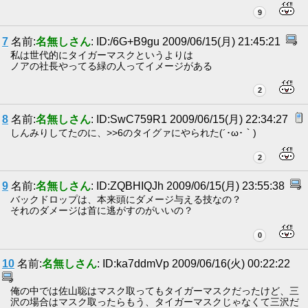
9
7
名前:
名無しさん
: ID:/6G+B9gu 2009/06/15(月) 21:45:21
私は世代的にタイガーマスクというよりは
ノアの社長やってる緑の人ってイメージがある
2
8
名前:
名無しさん
: ID:SwC759R1 2009/06/15(月) 22:34:27
しんみりしてたのに、>>6のタイグァにやられた(´･ω･｀)
2
9
名前:
名無しさん
: ID:ZQBHIQJh 2009/06/15(月) 23:55:38
バックドロップは、本来頭にダメージ与える技なの？
それのダメージは首に逃がすのがいいの？
0
10
名前:
名無しさん
: ID:ka7ddmVp 2009/06/16(火) 00:22:22
俺の中では佐山聡はマスク取ってもタイガーマスクだったけど、三
沢の場合はマスク取ったらもう、タイガーマスクじゃなくて三沢だ