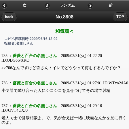
次
ランダム
前
No.8808
back
TOP
和気藹々
コピペ投稿日時:2009/06/16 12:02
投稿者:名無しさん
735 ：
薔薇と百合の名無しさん
：2009/03/31(火) 01:22:20
ID:QDGbtvXKO
>>706なんですけど皆さんトイレでどうやって何をするんですか？
736 ：
薔薇と百合の名無しさん
：2009/03/31(火) 01:27:01 ID:WTxo2/lA0
小便器で隣り合った人にシコシコを見せつけてその場で射精
737 ：
薔薇と百合の名無しさん
：2009/03/31(火) 01:29:16
ID:/GVT4UXJ0
老人同士で健康相談よ。で、気が合えば一緒に映画なんかを見に行く
のよ。