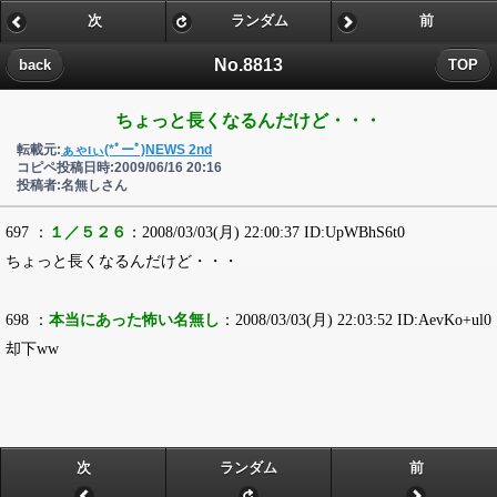
次
ランダム
前
No.8813
back
TOP
ちょっと長くなるんだけど・・・
転載元:
ぁゃιぃ(*ﾟーﾟ)NEWS 2nd
コピペ投稿日時:2009/06/16 20:16
投稿者:名無しさん
697 ：
１／５２６
：2008/03/03(月) 22:00:37 ID:UpWBhS6t0
ちょっと長くなるんだけど・・・
698 ：
本当にあった怖い名無し
：2008/03/03(月) 22:03:52 ID:AevKo+ul0
却下ww
次
ランダム
前