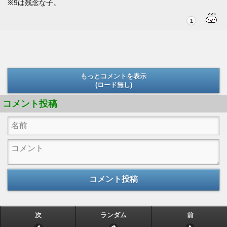
※9は残念な子。
1
もっとコメントを表示
(ロード無し)
(ロード無し)
コメント投稿
コメント投稿
次
ランダム
前