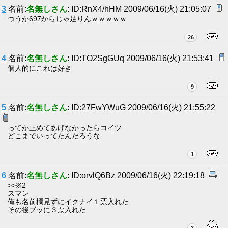
3
名前:
名無しさん
: ID:RnX4/hHM 2009/06/16(火) 21:05:07
つうか697からじゃ足りんｗｗｗｗｗ
26
4
名前:
名無しさん
: ID:TO2SgGUq 2009/06/16(火) 21:53:41
個人的にこれは好き
9
5
名前:
名無しさん
: ID:27FwYWuG 2009/06/16(火) 21:55:22
ってか止めてあげなかったらコイツ
どこまでいってたんだろうな
1
6
名前:
名無しさん
: ID:orvlQ6Bz 2009/06/16(火) 22:19:18
>>※2
スマン
俺も名前欄見ずにイクナイ１票入れた
その後ブッに３票入れた