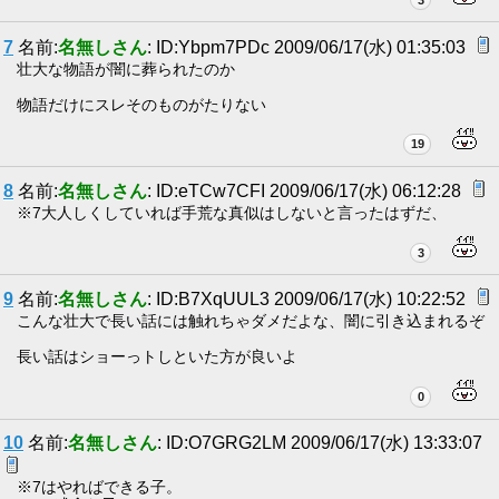
3
7
名前:
名無しさん
: ID:Ybpm7PDc 2009/06/17(水) 01:35:03
壮大な物語が闇に葬られたのか
物語だけにスレそのものがたりない
19
8
名前:
名無しさん
: ID:eTCw7CFI 2009/06/17(水) 06:12:28
※7大人しくしていれば手荒な真似はしないと言ったはずだ、
3
9
名前:
名無しさん
: ID:B7XqUUL3 2009/06/17(水) 10:22:52
こんな壮大で長い話には触れちゃダメだよな、闇に引き込まれるぞ
長い話はショーっトしといた方が良いよ
0
10
名前:
名無しさん
: ID:O7GRG2LM 2009/06/17(水) 13:33:07
※7はやればできる子。