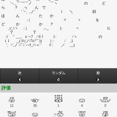
`ｰ､_￣`''"￣ノ ￣ヽ の . ど
ら. ？ .っ ん で
｀'ｰ、,ノ´ i ＼ 顔
ほ ん た か
::| ヾ ヽ を
ど か か ？
,r',ﾆヽ :::| ,-,_ }: ヽ に
？ ？
// '´ __,、ｃｰ-7 / 0 ） l:: /ヽ の
i. l _,( 0 (ノ/7ι//'"´)) |::: / ,}
'、ｰ',ノ`ﾆﾞﾆ´-~ｲ_/=＝'´ ｲ:: ／ __)
次
ランダム
前
評価
11
35
1
4
0