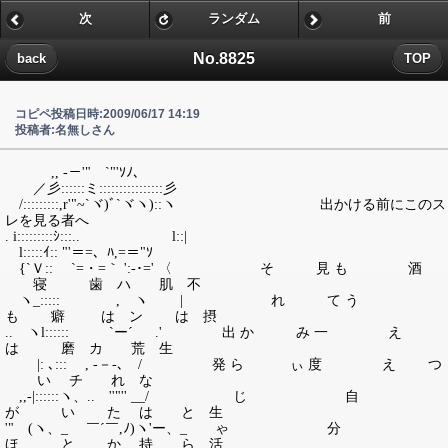
次
ランダム
前
No.8825
back
TOP
コピペ投稿日時:2009/06/17 14:19
投稿者:名無しさん
,, -－'"￣`"'ｿﾉ、
／彡::::::ミ::::::::::::::::彡
/:::::::::,r'"~`ヾ)ﾞ`ヾヽ)::ヽ 出かける前にこのス
レを見る者へ
. i:::::::::ｼ:::.. l::|
l:::::ｲ:: "'＝=、ﾊ,=＝"ｿ
{`Ｖ:: `=・=｀ ':-･=' 〈 そ 見 も 酒
寝 歯 ハ 肌 不
ヽ_::::: , ヽ | れ て う
も 癖 は ン は 摂
.. ヽl:::::: `ー´ .' 出 か み 一 え
は 磨 カ 荒 生
|: ､::: , -－-､ / 発 ら ぃ 度 え つ
い チ れ な
,,-|::::::ヽ、.. ''"'' __/ じ 自
が い た は と 生
'" (ヽ、_ ￣´￣,ﾉ)ヽ'ー、_ ゃ 分
ほ と か 持 ら 活