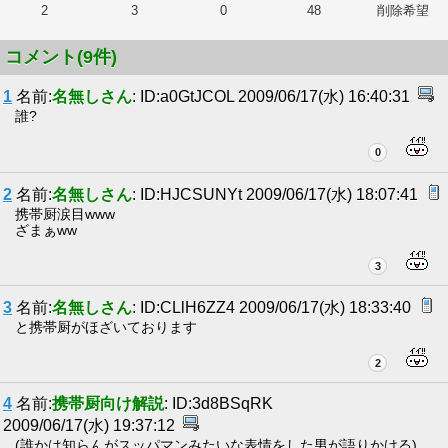
2
3
0
48
削除希望
コメント(9件)
1
名前:
名無しさん
: ID:a0GtJCOL 2009/06/17(水) 16:40:31
誰?
0
2
名前:
名無しさん
: ID:HJCSUNYt 2009/06/17(水) 18:07:41
携帯厨涙目www
ざまぁww
3
3
名前:
名無しさん
: ID:CLlH6ZZ4 2009/06/17(水) 18:33:40
と携帯厨がほざいております
2
4
名前:
携帯厨向け解説
: ID:3d8BSqRK
2009/06/17(水) 19:37:12
(誰かは知らんがスッパマンみたいな表情をした男が語りかける)