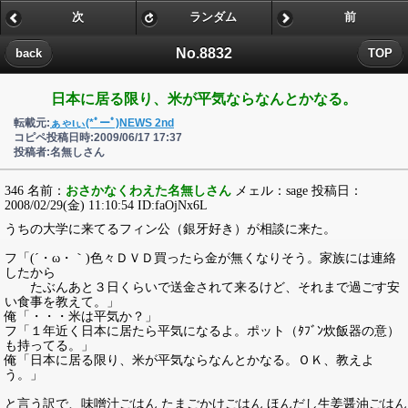
次
ランダム
前
No.8832
back
TOP
日本に居る限り、米が平気ならなんとかなる。
転載元:
ぁゃιぃ(*ﾟーﾟ)NEWS 2nd
コピペ投稿日時:2009/06/17 17:37
投稿者:名無しさん
346 名前：
おさかなくわえた名無しさん
メェル：sage 投稿日：
2008/02/29(金) 11:10:54 ID:faOjNx6L
うちの大学に来てるフィン公（銀牙好き）が相談に来た。
フ「(´・ω・｀)色々ＤＶＤ買ったら金が無くなりそう。家族には連絡
したから
たぶんあと３日くらいで送金されて来るけど、それまで過ごす安
い食事を教えて。」
俺「・・・米は平気か？」
フ「１年近く日本に居たら平気になるよ。ポット（ﾀﾌﾞﾝ炊飯器の意）
も持ってる。」
俺「日本に居る限り、米が平気ならなんとかなる。ＯＫ、教えよ
う。」
と言う訳で、味噌汁ごはん たまごかけごはん ほんだし生姜醤油ごはん