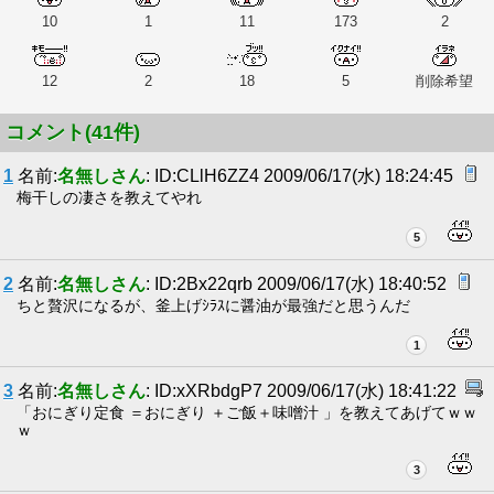
10
1
11
173
2
12
2
18
5
削除希望
コメント(41件)
1
名前:
名無しさん
: ID:CLlH6ZZ4 2009/06/17(水) 18:24:45
梅干しの凄さを教えてやれ
5
2
名前:
名無しさん
: ID:2Bx22qrb 2009/06/17(水) 18:40:52
ちと贅沢になるが、釜上げｼﾗｽに醤油が最強だと思うんだ
1
3
名前:
名無しさん
: ID:xXRbdgP7 2009/06/17(水) 18:41:22
「おにぎり定食 ＝おにぎり ＋ご飯＋味噌汁 」を教えてあげてｗｗ
ｗ
3