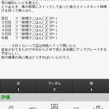
等の秘伝レシピを教えた。
とりあえず、俺の部屋にストックしてあった袋入りインスタント味噌
汁を持って帰らせた。
翌日 フ「味噌汁ごはん(ﾟДﾟ)ｳﾏｰ」
２日目 フ「味噌汁ごはん(ﾟДﾟ)ｳﾏｰ」
３日目 フ「味噌汁ごはん(ﾟДﾟ)ｳﾏｰ」
４日目 フ「味噌汁ごはん(ﾟДﾟ)ｳﾏｰ」
５日目 フ「味噌汁ごはん(ﾟДﾟ)ｳﾏｰ」
今朝 フ「味噌汁ごはん(ﾟДﾟ)ｳﾏｰ」
・・・３日くらいって話は何処へ？って聞いたら
送金されてきたので今日からＣＭで見た永谷園にアップグレードする
予定らしい。
奴の健康の為に俺はどうすればいいんだろう。
次
ランダム
前
評価