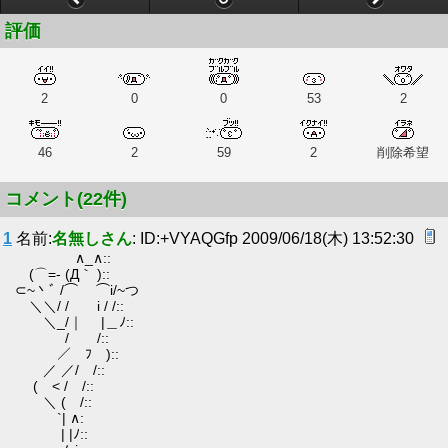
評価
2
0
0
53
2
46
2
59
2
削除希望
コメント(22件)
1
名前:
名無しさん
: ID:+VYAQGfp 2009/06/18(木) 13:52:30
∧_∧::
(⌒=- (Д｀ )::
⊂~丶ﾞ /⌒ ⌒i/~つ
＼＼/ / i / /::
＼_/｜ |＿ﾉ::
/ /::
／ ﾌ )::
／ ／/ /::
( < / /::
＼ ( /::
`| ∧:
| |ﾉ::