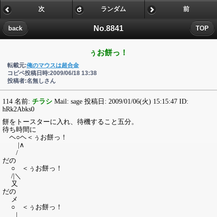
次
ランダム
前
No.8841
back
TOP
ぅお餅っ！
転載元:
俺のマウスは超合金
コピペ投稿日時:2009/06/18 13:38
投稿者:名無しさん
114 名前:
チラシ
Mail: sage 投稿日: 2009/01/06(火) 15:15:47 ID:
hRk2Abks0
餅をトースターに入れ、待機すること五分。
待ち時間に
ヘ○ヘ＜ぅお餅っ！
|∧
/
だの
○ ＜ぅお餅っ！
/|＼
又
だの
メ
○ ＜ぅお餅っ！
|