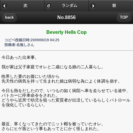
次
ランダム
前
No.8856
back
TOP
Beverly Hells Cop
コピペ投稿日時:2009/06/19 04:25
投稿者:名無しさん
今日あった出来事。
我が家は父子家庭でオレと二歳になる娘の二人暮らし。
他界した妻のお腹にいた頃から
先天性の病気を持って生まれた娘は病弱な為によく体調を崩す。
今日も熱をだしたので、いつもの如く病院へ車を走らせている途中、
パトカーに停車命令をされた。
どうやら近所で幼児を狙った変質者が出没しているらしくパトロール
を強化しているらしい。
最近、寒くなってきたのでニット帽を被っていたオレ。
さらにヒゲ面という事もあってとにかく怪しまれた。