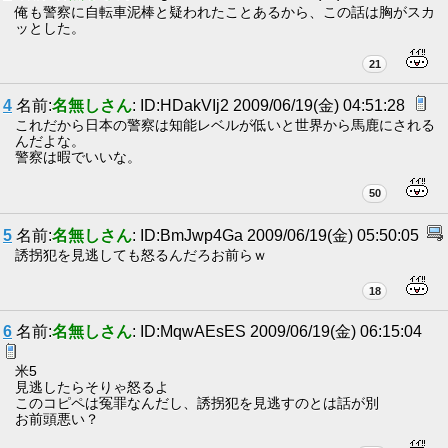
俺も警察に自転車泥棒と疑われたことあるから、この話は胸がスカ
ッとした。
21
4
名前:
名無しさん
: ID:HDakVIj2 2009/06/19(金) 04:51:28
これだから日本の警察は知能レベルが低いと世界から馬鹿にされる
んだよな。
警察は暇でいいな。
50
5
名前:
名無しさん
: ID:BmJwp4Ga 2009/06/19(金) 05:50:05
誘拐犯を見逃しても怒るんだろお前らｗ
18
6
名前:
名無しさん
: ID:MqwAEsES 2009/06/19(金) 06:15:04
米5
見逃したらそりゃ怒るよ
このコピペは冤罪なんだし、誘拐犯を見逃すのとは話が別
お前頭悪い？