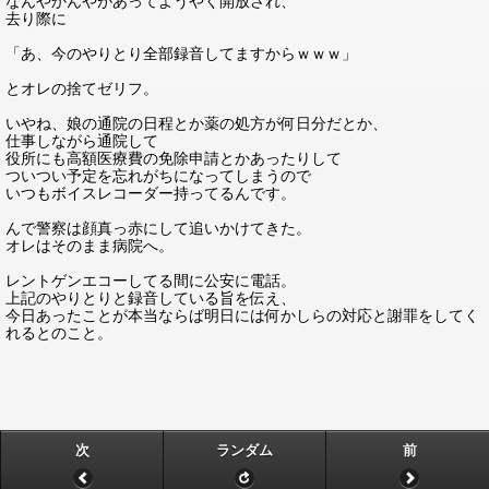
なんやかんやがあってようやく開放され、
去り際に
「あ、今のやりとり全部録音してますからｗｗｗ」
とオレの捨てゼリフ。
いやね、娘の通院の日程とか薬の処方が何日分だとか、
仕事しながら通院して
役所にも高額医療費の免除申請とかあったりして
ついつい予定を忘れがちになってしまうので
いつもボイスレコーダー持ってるんです。
んで警察は顔真っ赤にして追いかけてきた。
オレはそのまま病院へ。
レントゲンエコーしてる間に公安に電話。
上記のやりとりと録音している旨を伝え、
今日あったことが本当ならば明日には何かしらの対応と謝罪をしてく
れるとのこと。
次
ランダム
前