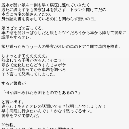
脱水が酷い娘を一刻も早く病院に連れていきたく
必死に説明するも警察は耳を貸さず、トランク開けてだの
本当にお宅の娘さん？だの、
身分証明書を提示しているのにも関わらず疑いの目。
娘はゼェゼェ言ってる。
車の窓を開けっぱなしだと娘もキツイだろうから車から降りて警察に
説明をするオレ。
振り返ったらもう一人の警察がオレの車のドア全開で車内を検査。
ちょっとまてえええええ。
熱出してる子供がおるんじゃコラ！
寒さで悪化したらどうすんじゃボケ！
オレに一言断ってから車内を調べろ！
そう言って怒鳴ってしまった。
すると警察が
「何か調べられたら困るものでもあるの？」
と言い出す。
違うわ！あんたオレの話聞いてる？説明したでしょうが！
早く病院に行きたいんです！かなり怒ってるオレ。
警察をマジで憎んだ。
20分程、