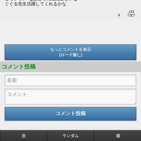
ぐぐる先生活躍してくれるかな
0
もっとコメントを表示
(ロード無し)
(ロード無し)
コメント投稿
コメント投稿
次
ランダム
前