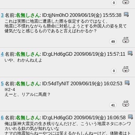
0
3
名前:
名無しさん
: ID:tjjNm0hO 2009/06/19(金) 15:55:38
これは実際に地震に遭遇した際を仮定するのではなく、
地震に不慣れながらも懸命に対処しようとする外国人の姿を見て
健気だなと感じるものであると言えばわかるか？
49
4
名前:
名無しさん
: ID:gLHd6gGD 2009/06/19(金) 15:57:11
いや、わかんねえよ
0
5
名前:
名無しさん
: ID:54dTyNIT 2009/06/19(金) 16:02:53
※2･4
えーと、リアルに馬鹿？
41
6
名前:
名無しさん
: ID:gLHd6gGD 2009/06/19(金) 16:06:58
俺は阪神大震災の生き残りなんだけど、こういう地震ネタにホンワ
カいれる奴の気が知れないな
ナマの地震知らねーやつには笑えるかもしんねーけど、体験者はト