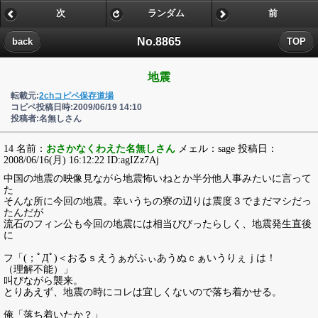
次
ランダム
前
No.8865
back
TOP
地震
転載元:
2chコピペ保存道場
コピペ投稿日時:2009/06/19 14:10
投稿者:名無しさん
14 名前：
おさかなくわえた名無しさん
メェル：sage 投稿日：
2008/06/16(月) 16:12:22 ID:agIZz7Aj
中国の地震の映像見ながら地震怖いねとか半分他人事みたいに言って
た
そんな所に今回の地震。幸いうちの寮の辺りは震度３でまだマシだっ
たんだが
流石のフィン公も今回の地震には相当びびったらしく、地震発生直後
に
フ「(；ﾟДﾟ)＜おるｓえうぁがふぃあうぬｃぁいうりぇｊは！
（理解不能）」
叫びながら襲来。
とりあえず、地震の時にコレは宜しくないので落ち着かせる。
俺「落ち着いたか？」