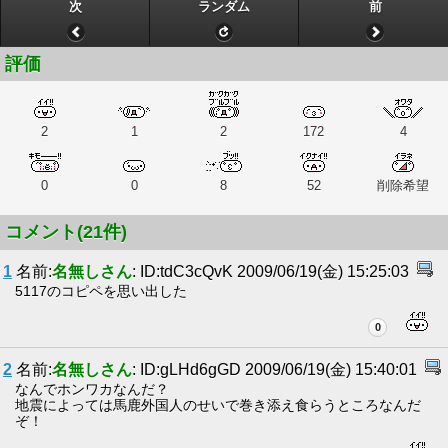
次
ランダム
前
評価
2
1
2
172
4
0
0
8
52
削除希望
コメント(21件)
1
名前:
名無しさん
: ID:tdC3cQvK 2009/06/19(金) 15:25:03
5117のコピペを思い出した
0
2
名前:
名無しさん
: ID:gLHd6gGD 2009/06/19(金) 15:40:01
なんでホンワカなんだ？
地震によっては馬鹿外国人のせいで巻き添え食らうところなんだ
ぞ！