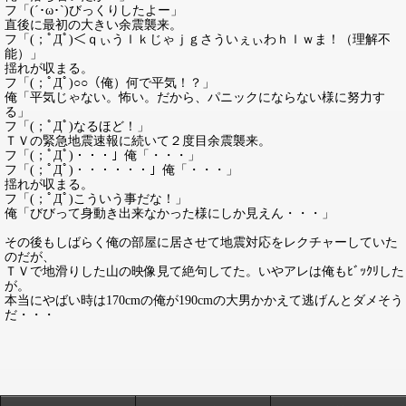
フ「(´･ω･`)びっくりしたよー」
直後に最初の大きい余震襲来。
フ「(；ﾟДﾟ)＜ｑぃうｌｋじゃｊｇさういぇぃわｈｌｗま！（理解不
能）」
揺れが収まる。
フ「(；ﾟДﾟ)○○（俺）何で平気！？」
俺「平気じゃない。怖い。だから、パニックにならない様に努力す
る」
フ「(；ﾟДﾟ)なるほど！」
ＴＶの緊急地震速報に続いて２度目余震襲来。
フ「(；ﾟДﾟ)・・・」俺「・・・」
フ「(；ﾟДﾟ)・・・・・・」俺「・・・」
揺れが収まる。
フ「(；ﾟДﾟ)こういう事だな！」
俺「びびって身動き出来なかった様にしか見えん・・・」
その後もしばらく俺の部屋に居させて地震対応をレクチャーしていた
のだが、
ＴＶで地滑りした山の映像見て絶句してた。いやアレは俺もﾋﾞｯｸﾘした
が。
本当にやばい時は170cmの俺が190cmの大男かかえて逃げんとダメそう
だ・・・