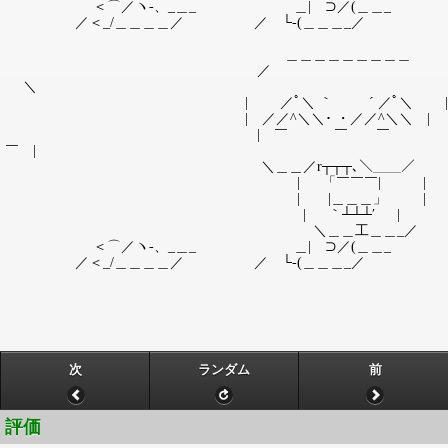
＜⌒／ヽ-、_＿_ ＿| ⊃／(＿＿_
／＜_/＿＿＿＿／ ／ └-(＿＿＿_／
＿＿＿＿＿＿＿＿＿
／
＼
| ／ﾟ＼ ｀ ´ ／ﾟ＼ |
| ／／^＼＼･ ・／／^＼＼ |
| ￣ ￣ ￣
￣ |
＼＿＿／r┬┬┬､＼＿＿／
| 「￣￣￣| |
| |＿＿＿」 |
| ｀┴┴┴′ |
＼＿＿工＿＿_／
＜⌒／ヽ-、_＿_ ＿| ⊃／(＿＿_
／＜_/＿＿＿＿／ ／ └-(＿＿＿_／
次
ランダム
前
評価