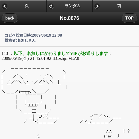
次
ランダム
前
No.8876
back
TOP
コピペ投稿日時:2009/06/19 22:08
投稿者:名無しさん
113 ：
以下、名無しにかわりましてVIPがお送りします
：
2009/06/19(金) 21:45:01.92 ID:zsbjm+EA0
＿＿＿＿＿＿＿＿＿
／ ＼
| ／ﾟ＼ ｀ ´ ／ﾟ＼ |
| ／／^＼＼･ ・／／^＼＼ |
| ￣ ￣ ￣ ￣ |
＼＿＿／r┬┬┬､＼＿＿／
| 「￣￣￣| |
| |＿＿＿」 |
| ｀┴┴┴′ |
＼＿＿工＿＿_／
＿| ⊃／(＿＿_ ＜⌒／ヽ-、_＿_
／ └-(＿＿＿_／ ／＜_/＿＿＿＿／
∧∧ ！？
ミ （･ω･ ）