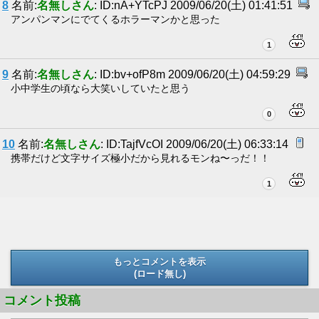
8
名前:
名無しさん
: ID:nA+YTcPJ 2009/06/20(土) 01:41:51
アンパンマンにでてくるホラーマンかと思った
1
9
名前:
名無しさん
: ID:bv+ofP8m 2009/06/20(土) 04:59:29
小中学生の頃なら大笑いしていたと思う
0
10
名前:
名無しさん
: ID:TajfVcOI 2009/06/20(土) 06:33:14
携帯だけど文字サイズ極小だから見れるモンね〜っだ！！
1
もっとコメントを表示
(ロード無し)
(ロード無し)
コメント投稿