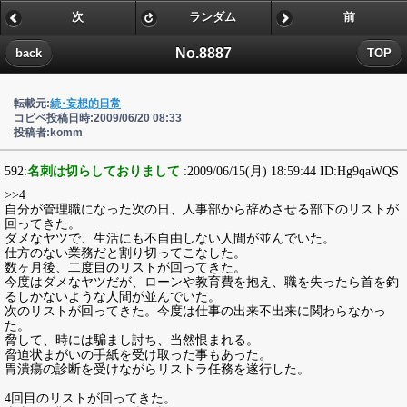
次
ランダム
前
No.8887
back
TOP
転載元:
続･妄想的日常
コピペ投稿日時:2009/06/20 08:33
投稿者:komm
592:
名刺は切らしておりまして
:2009/06/15(月) 18:59:44 ID:Hg9qaWQS
>>4
自分が管理職になった次の日、人事部から辞めさせる部下のリストが
回ってきた。
ダメなヤツで、生活にも不自由しない人間が並んでいた。
仕方のない業務だと割り切ってこなした。
数ヶ月後、二度目のリストが回ってきた。
今度はダメなヤツだが、ローンや教育費を抱え、職を失ったら首を釣
るしかないような人間が並んでいた。
次のリストが回ってきた。今度は仕事の出来不出来に関わらなかっ
た。
脅して、時には騙まし討ち、当然恨まれる。
脅迫状まがいの手紙を受け取った事もあった。
胃潰瘍の診断を受けながらリストラ任務を遂行した。
4回目のリストが回ってきた。