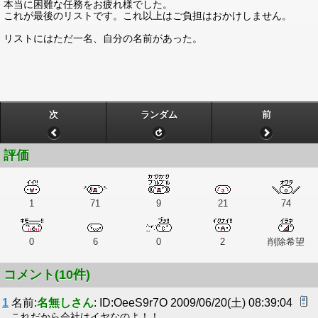
本当に困難な任務をお疲れ様でした。
これが最後のリストです。これ以上はご負担はおかけしません。
リストにはただ一名、自分の名前があった。
次
ランダム
前
評価
1
71
9
21
74
0
6
0
2
削除希望
コメント(10件)
1
名前:
名無しさん
: ID:OeeS9r7O 2009/06/20(土) 08:39:04
これだから会社はイヤなのよ！！