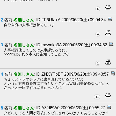
6
2
名前:
名無しさん
: ID:FF6UIa+A 2009/06/20(土) 09:04:34
自分自身の人事権は持てないす
4
3
名前:
名無しさん
: ID:mcwnkb3A 2009/06/20(土) 09:34:52
人事権行使してるのは人事課だろうに。
>>592はそれを本人に告知してるだけで
1
4
名前:
名無しさん
: ID:ZNXYTbET 2009/06/20(土) 09:43:57
ちょっとドラマチックに書き直しているだけだよ
というか管理職を首にするということは実質部署閉鎖なんだから
さっさと一回ですれば良かったのに
11
5
名前:
名無しさん
: ID:A3fdf5W0 2009/06/20(土) 09:55:27
クビにしてる人間が最後にクビにされるのはよくあることでは？