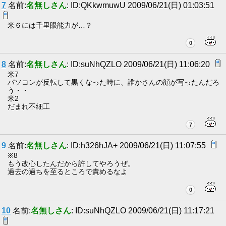
7
名前:
名無しさん
: ID:QKkwmuwU 2009/06/21(日) 01:03:51
米６には千里眼能力が…？
0
8
名前:
名無しさん
: ID:suNhQZLO 2009/06/21(日) 11:06:20
米7
パソコンが反転して黒くなった時に、誰かさんの顔が写ったんだろ
う・・
米2
だまれ不細工
7
9
名前:
名無しさん
: ID:h326hJA+ 2009/06/21(日) 11:07:55
※8
もう改心したんだから許してやろうぜ。
過去の過ちを至るところで責めるなよ
0
10
名前:
名無しさん
: ID:suNhQZLO 2009/06/21(日) 11:17:21