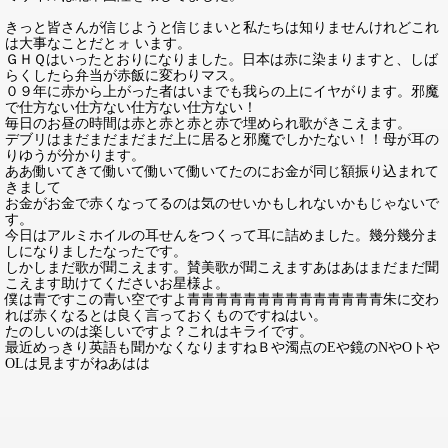
きっと皆さんが信じようと信じまいと私たちは知りませんけれどこれ
は大事なことだとォ います。
ＧＨＱはいったとおりになりました。日本は赤に染まりますと、しば
らくしたら弁当が赤飯に変わりマス。
０９年に赤から上がった者はいまでも我らの上にイヤがります。邪魔
で仕方ない仕方ない仕方ない仕方ない！
毎日のお昼の時間は赤と赤と赤と赤で埋められ歌がきこえます。
デブリはまだまだまだまだ上に居ると邪魔でしかたない！！母が耳の
りゆうが分かります。
ああ働いてきて働いて働いて働いてたのにお金が同じ額振り込まれて
きまして
お金がお金で赤くなってるのは気のせいかもしれないかもじゃないで
す。
今日はアルミホイルの耳せんをつくって耳に詰めました。幾分幾分ま
しになりましたなったです。
しかしまだ歌が聞こえます。賛美歌が聞こえますあはあはまだまだ聞
こえます助けてくださいお星様よ。
僕は青ですこの青い空ですよ青青青青青青青青青青青青青青朱に交わ
れば赤くなるとは良く言っておくものですねはい。
たのしいのは楽しいですよ？これはキライです。
最近めっきり英語も聞かなくなりますねＢや濁点のEや鏡のNやOトや
OLは見ますがねあはは