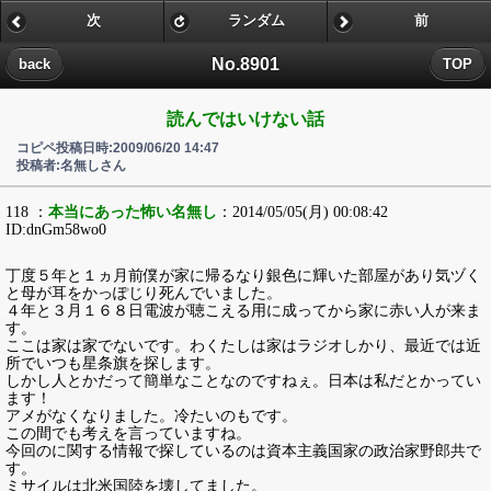
次
ランダム
前
No.8901
back
TOP
読んではいけない話
コピペ投稿日時:2009/06/20 14:47
投稿者:名無しさん
118 ：
本当にあった怖い名無し
：2014/05/05(月) 00:08:42
ID:dnGm58wo0
丁度５年と１ヵ月前僕が家に帰るなり銀色に輝いた部屋があり気ヅく
と母が耳をかっぽじり死んでいました。
４年と３月１６８日電波が聴こえる用に成ってから家に赤い人が来ま
す。
ここは家は家でないです。わくたしは家はラジオしかり、最近では近
所でいつも星条旗を探します。
しかし人とかだって簡単なことなのですねぇ。日本は私だとかってい
ます！
アメがなくなりました。冷たいのもです。
この間でも考えを言っていますね。
今回のに関する情報で探しているのは資本主義国家の政治家野郎共で
す。
ミサイルは北米国陸を壊してました。