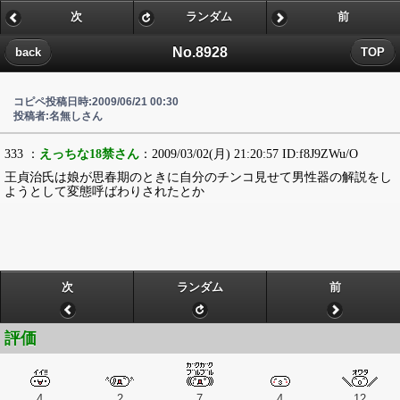
次
ランダム
前
No.8928
back
TOP
コピペ投稿日時:2009/06/21 00:30
投稿者:名無しさん
333 ：
えっちな18禁さん
：2009/03/02(月) 21:20:57 ID:f8J9ZWu/O
王貞治氏は娘が思春期のときに自分のチンコ見せて男性器の解説をし
ようとして変態呼ばわりされたとか
次
ランダム
前
評価
4
2
7
4
12