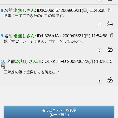
8
名前:
名無しさん
: ID:K30uqlS/ 2009/06/21(日) 11:46:38
見事に当ててできたのがこの娘です。
0
9
名前:
名無しさん
: ID:h326hJA+ 2009/06/21(日) 11:54:58
娘「すごーい、ぞうさん、パオーンしてるの〜」
0
10
名前:
名無しさん
: ID:OEkKJTFU 2009/06/22(月) 18:16:15
三姉妹の誰で想像しても萌えない…
1
もっとコメントを表示
(ロード無し)
(ロード無し)