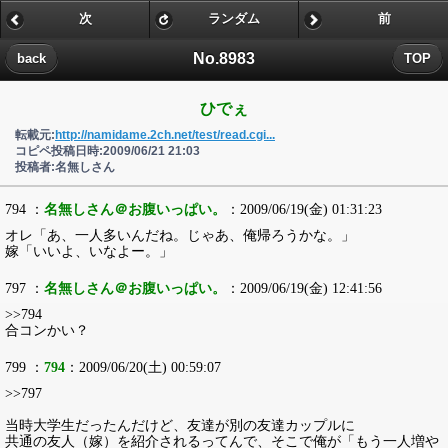
次
ランダム
前
No.8983
back
TOP
ひでぇ
転載元:
http://namidame.2ch.net/test/read.cgi...
コピペ投稿日時:2009/06/21 21:03
投稿者:名無しさん
794 ：
名無しさん＠お腹いっぱい。
：2009/06/19(金) 01:31:23
オレ「あ、一人多いんだね。じゃあ、俺帰ろうかな。」
嫁「いいよ、いなよー。」
797 ：
名無しさん＠お腹いっぱい。
：2009/06/19(金) 12:41:56
>>794
合コンかい？
799 ：
794
：2009/06/20(土) 00:59:07
>>797
当時大学生だったんだけど、友達が別の友達カップルに
共通の友人（嫁）を紹介されるってんで、そこで俺が「もう一人増や