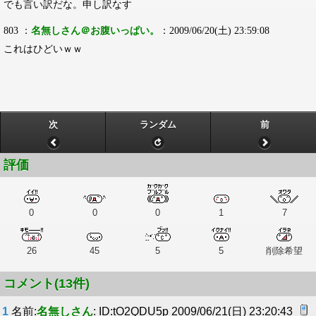
でも言い訳だな。申し訳なす
803 ：
名無しさん＠お腹いっぱい。
：2009/06/20(土) 23:59:08
これはひどいｗｗ
次
ランダム
前
評価
0
0
0
1
7
26
45
5
5
削除希望
コメント(13件)
1
名前:
名無しさん
: ID:tO2QDU5p 2009/06/21(日) 23:20:43