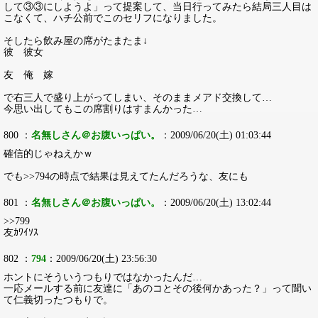
して③③にしようよ」って提案して、当日行ってみたら結局三人目は
こなくて、ハチ公前でこのセリフになりました。
そしたら飲み屋の席がたまたま↓
彼 彼女
友 俺 嫁
で右三人で盛り上がってしまい、そのままメアド交換して…
今思い出してもこの席割りはすまんかった…
800 ：
名無しさん＠お腹いっぱい。
：2009/06/20(土) 01:03:44
確信的じゃねえかｗ
でも>>794の時点で結果は見えてたんだろうな、友にも
801 ：
名無しさん＠お腹いっぱい。
：2009/06/20(土) 13:02:44
>>799
友ｶﾜｲｿｽ
802 ：
794
：2009/06/20(土) 23:56:30
ホントにそういうつもりではなかったんだ…
一応メールする前に友達に「あのコとその後何かあった？」って聞い
て仁義切ったつもりで。