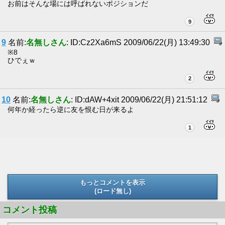
お前はそんな場には呼ばれないポジションだ
9
9
名前:
名無しさん
: ID:Cz2Xa6mS 2009/06/22(月) 13:49:30
※8
ひでぇｗ
2
10
名前:
名無しさん
: ID:dAW+4xit 2009/06/22(月) 21:51:12
何年か経ったら逆に友を恨む日が来るよ
1
もっとコメントを表示
(ロード無し)
(ロード無し)
コメント投稿