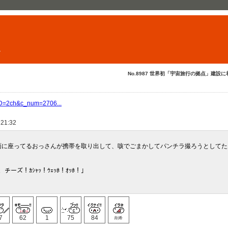
ト
No.8987 世界初「宇宙旅行の拠点」建設に着
?ID=2ch&c_num=2706...
 21:32
面に座ってるおっさんが携帯を取り出して、咳でごまかしてパンチラ撮ろうとしてた
い、チーズ！ｶｼｬｯ！ｳｪｯﾎ！ｵｯﾎ！」
7
62
1
75
84
削希