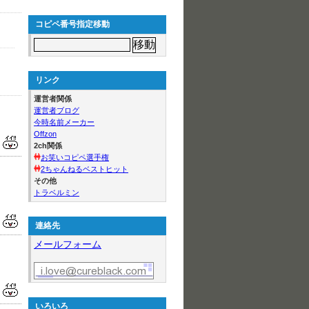
コピペ番号指定移動
リンク
運営者関係
運営者ブログ
今時名前メーカー
Offzon
2ch関係
お笑いコピペ選手権
2ちゃんねるベストヒット
その他
トラベルミン
連絡先
メールフォーム
いろいろ