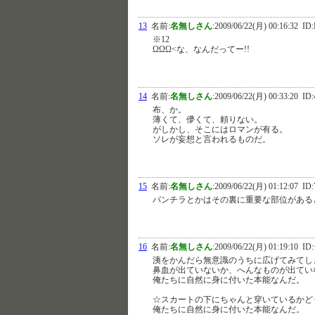
13
名前:
名無しさん
:
2009/06/22(月) 00:16:32
ID:
※12
ΩΩΩ<な、なんだってー!!
14
名前:
名無しさん
:
2009/06/22(月) 00:33:20
ID:
布、か。
薄くて、儚くて、頼りない。
がしかし、そこにはロマンが有る。
ソレが妄想と言われるものだ。
15
名前:
名無しさん
:
2009/06/22(月) 01:12:07
ID:
パンチラとかはその裏に重要な部位がある
16
名前:
名無しさん
:
2009/06/22(月) 01:19:10
ID:
洟をかんだら無意識のうちに広げてみてし
鼻血が出ていないか、へんなものが出てい
俺たちに自然に身に付いた本能なんだ。
☆スカートの下にちゃんと穿いているかど
俺たちに自然に身に付いた本能なんだ。