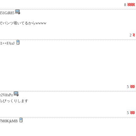
8
51GiR85
でパンツ覗いてるからwwww
2
I1++FAxJ
5
e2VifxPz
らびっくりします
5
7M0KjkMB