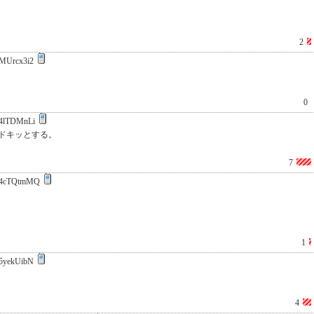
2
MUrcx3i2
0
4lTDMnLi
ドキッとする。
7
4cTQtmMQ
1
5yekUibN
4