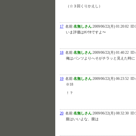
（☆３回くりかえし）
17
名前:
名無しさん
:
2009/06/22(月) 01:20:02
ID:
いま評価はﾎﾝﾜｶですよ〜
18
名前:
名無しさん
:
2009/06/22(月) 01:40:22
ID:
俺はパンツよりへそがチラッと見えた時に
19
名前:
名無しさん
:
2009/06/22(月) 06:23:52
ID:
※18
！？
20
名前:
名無しさん
:
2009/06/22(月) 08:32:30
ID:
腹はいいよな、腹は