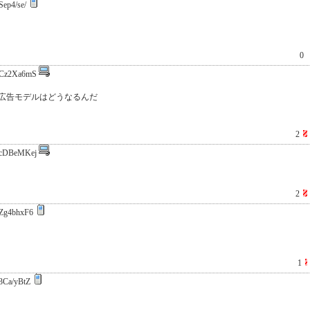
ep4/se/
0
Cz2Xa6mS
広告モデルはどうなるんだ
2
cDBeMKej
2
Zg4bhxF6
1
3Ca/yBtZ