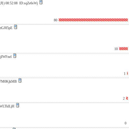
(月) 08:52:08
ID:sqZe6sWj
80
ttGJ85pE
10
ijIWFnel
1
7M0KjkMB
2
WLTklLjH
0