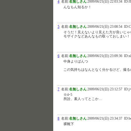
4
名前:
名無しさん
:
2009/06/21(日) 22:03:34
ID:f
んなもん知るか！
5
名前:
名無しさん
:
2009/06/21(日) 23:08:54
ID:
そうだ！見えないより見えた方が良いじゃ
モザイクなどあんなもの取っておしまい！
6
名前:
名無しさん
:
2009/06/21(日) 23:09:36
ID:
中身よりぱんつ
この気持ちはなんとなく分かるけど、撮る
7
名前:
名無しさん
:
2009/06/21(日) 23:12:57
ID:j
※4ｰ5
所詮、素人ってとこか…
8
名前:
名無しさん
:
2009/06/21(日) 23:34:37
ID:b
裸靴下