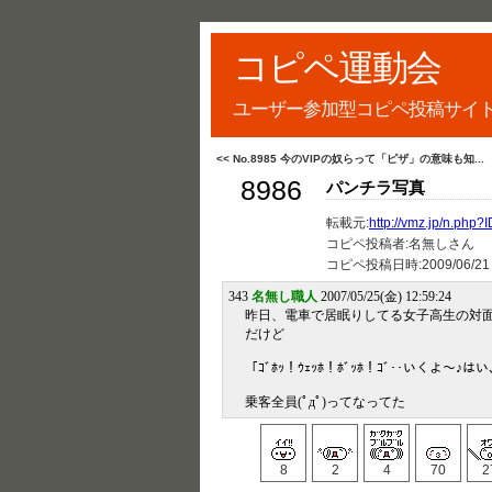
コピペ運動会
ユーザー参加型コピペ投稿サイ
<< No.8985 今のVIPの奴らって「ピザ」の意味も知...
8986
パンチラ写真
転載元:
http://vmz.jp/n.php
コピペ投稿者:名無しさん
コピペ投稿日時:
2009/06/21
343
名無し職人
2007/05/25(金) 12:59:24
昨日、電車で居眠りしてる女子高生の対
だけど
「ｺﾞﾎｯ！ｳｪｯﾎ！ﾎﾞｯﾎ！ｺﾞ･･いくよ〜♪は
乗客全員(ﾟдﾟ)ってなってた
8
2
4
70
2