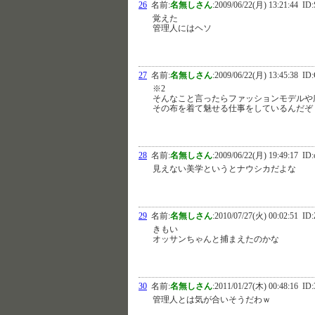
26
名前:
名無しさん
:
2009/06/22(月) 13:21:44
ID:S
覚えた
管理人にはヘソ
27
名前:
名無しさん
:
2009/06/22(月) 13:45:38
ID:
※2
そんなこと言ったらファッションモデルや
その布を着て魅せる仕事をしているんだぞ
28
名前:
名無しさん
:
2009/06/22(月) 19:49:17
ID:
見えない美学というとナウシカだよな
29
名前:
名無しさん
:
2010/07/27(火) 00:02:51
ID:
きもい
オッサンちゃんと捕まえたのかな
30
名前:
名無しさん
:
2011/01/27(木) 00:48:16
ID:
管理人とは気が合いそうだわｗ