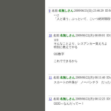
9
名前:
名無しさん
:
2009/06/21(日) 23:46:29
ID:M
<<2
「人と違う」ぶっといて、こいつ絶対階段
10
名前:
名無しさん
:
2009/06/22(月) 00:09:01
ID:
※9
そんなことより、レスアンカー覚えろよ
特別に教えてやる
ΩΩ数字
これでできるから
11
名前:
名無しさん
:
2009/06/22(月) 00:11:40
ID:
スカートの中身が ノーパンチラ だった
12
名前:
名無しさん
:
2009/06/22(月) 00:12:25
ID:
ΩΩΩ＜なんだってー！