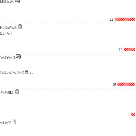
IM0HcWo
22
CHpOmW/B
ないか！
12
nBevD9mH
のはいかがかと思う。
19
+VcW9k1
4
osLvj09