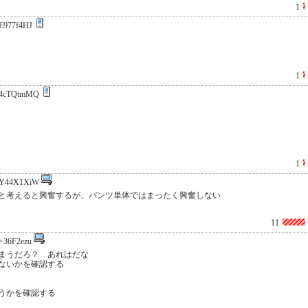
1
E977f4HJ
1
4cTQtmMQ
1
Y44X1XiW
と考えると興奮するが、パンツ単体ではまったく興奮しない
11
+36F2ezu
まうだろ？ あれはだな
ないかを確認する
うかを確認する