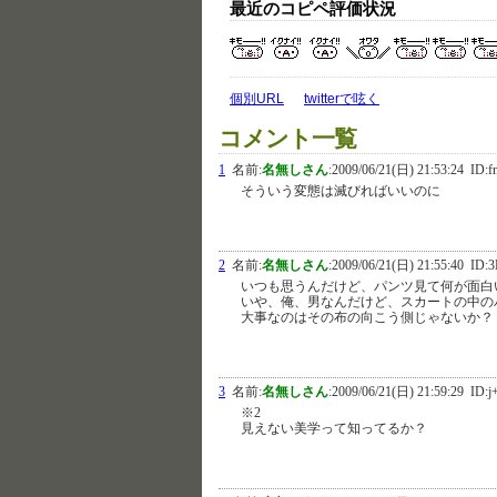
最近のコピペ評価状況
個別URL
twitterで呟く
コメント一覧
1
名前:
名無しさん
:
2009/06/21(日) 21:53:24
ID:f
そういう変態は滅びればいいのに
2
名前:
名無しさん
:
2009/06/21(日) 21:55:40
ID:3
いつも思うんだけど、パンツ見て何が面白
いや、俺、男なんだけど、スカートの中の
大事なのはその布の向こう側じゃないか？
3
名前:
名無しさん
:
2009/06/21(日) 21:59:29
ID:j
※2
見えない美学って知ってるか？