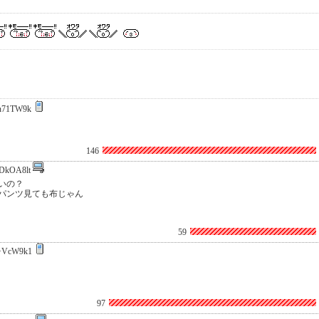
n71TW9k
146
DkOA8lt
いの？
パンツ見ても布じゃん
59
+VcW9k1
97