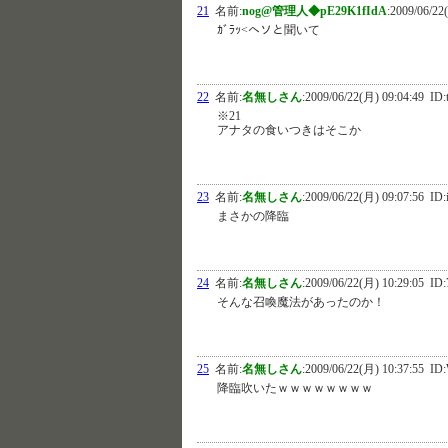
21
名前:
nog@管理人◆pE29K1fIdA
:
2009/06/22
ｶﾞﾗｯ<ヘソと聞いて
22
名前:
名無しさん
:
2009/06/22(月) 09:04:49
ID:
※21
アナタの食いつきはそこか
23
名前:
名無しさん
:
2009/06/22(月) 09:07:56
ID:
まさかの降臨
24
名前:
名無しさん
:
2009/06/22(月) 10:29:05
ID:
そんな召喚魔法があったのか！
25
名前:
名無しさん
:
2009/06/22(月) 10:37:55
ID:
降臨吹いたｗｗｗｗｗｗｗｗ