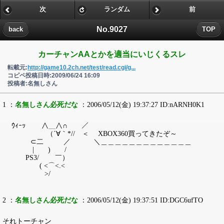
次
ランダム
前
No.9027
back
TOP
カーチャンAAとかを適当にいじくるスレ
転載元:
http://game10.2ch.net/test/read.cgi/g...
コピペ投稿日時:2009/06/24 16:09
投稿者:名無しさん
1 ：
名無しさん必死だな
：2006/05/12(金) 19:37:27 ID:nARNH0K1
ｳｨｰｯ ∧＿∧∩ ／￣￣￣￣￣￣￣￣￣￣￣￣￣
（´∀｀*// ＜ XBOX360買ってきたぞ～
⊂二 ／ ＼＿＿＿＿＿＿＿＿＿＿＿＿＿
| ) /
PS3/ ￣）
( <⌒<.<
>/
2 ：
名無しさん必死だな
：2006/05/12(金) 19:37:51 ID:DGC6ufTO
それトーチャン