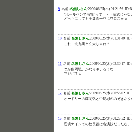
9
名前:
名無しさん
:
2009/06/25(木) 01:21:56
ID:B
”ボールペンで演舞”って・・・演武じゃな
どっちにしても千葉真一並にワロスｗｗ
10
名前:
名無しさん
:
2009/06/25(木) 01:31:49
ID:
これ…北九州市立大じゃね？
11
名前:
名無しさん
:
2009/06/25(木) 02:36:17
ID:
つか藤岡弘、かなりキテるよな
マジパネェ
12
名前:
名無しさん
:
2009/06/25(木) 06:56:02
ID:
オードリーの藤岡弘と中尾彬ののぞきネタ
13
名前:
名無しさん
:
2009/06/25(木) 08:23:52
ID:
逆境ナインでの校長役は名演技だったな。