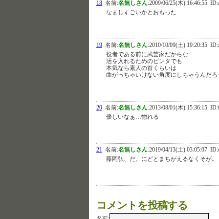
18
名前:
名無しさん
:
2009/06/25(木) 16:46:55
ID:
なまじすごいかとおもった
19
名前:
名無しさん
:
2010/10/09(土) 19:20:35
ID:
役者である前に武芸家だからな…
活を入れるためのビンタでも
本気なら素人の首くらいは
曲がっちゃいけない角度にしちゃうんだろ
20
名前:
名無しさん
:
2013/08/01(木) 15:36:15
ID:
優しいなぁ…惚れる
21
名前:
名無しさん
:
2019/04/13(土) 03:05:07
ID:
藤岡弘、だ。にどとまちがえるなくそが。
コメントを投稿する
名前: