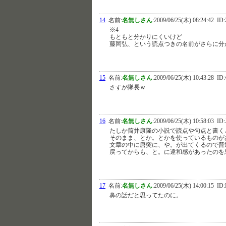
14
名前:
名無しさん
:
2009/06/25(木) 08:24:42
ID:
※4
もともと分かりにくいけど
藤岡弘、という読点つきの名前がさらに分
15
名前:
名無しさん
:
2009/06/25(木) 10:43:28
ID:
さすが隊長ｗ
16
名前:
名無しさん
:
2009/06/25(木) 10:58:03
ID:
たしか筒井康隆の小説で読点や句点と書く
そのまま、とか。とかを使っているものが
文章の中に唐突に、や。が出てくるので普
戻ってからも、と。に違和感があったのを
17
名前:
名無しさん
:
2009/06/25(木) 14:00:15
ID:
鼻の話だと思ってたのに。