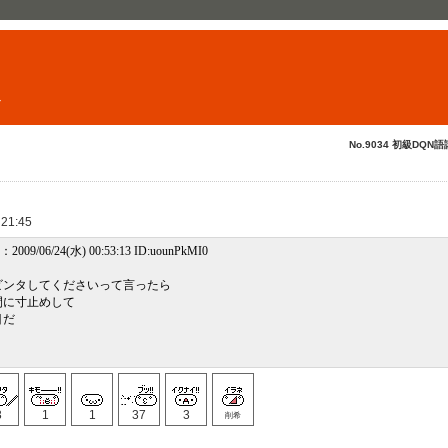
ト
No.9034 初級DQN語
 21:45
009/06/24(水) 00:53:13 ID:uounPkMI0
ビンタしてくださいって言ったら
間に寸止めして
目だ
3
1
1
37
3
削希