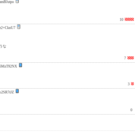
amBJutpo
10
z2+CknU7
うな
7
6MzT92NX
3
o2SR7tJZ
0