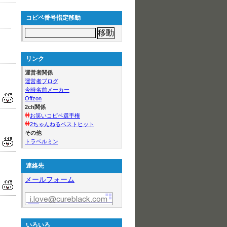
コピペ番号指定移動
リンク
運営者関係
運営者ブログ
今時名前メーカー
Offzon
2ch関係
お笑いコピペ選手権
2ちゃんねるベストヒット
その他
トラベルミン
連絡先
メールフォーム
いろいろ