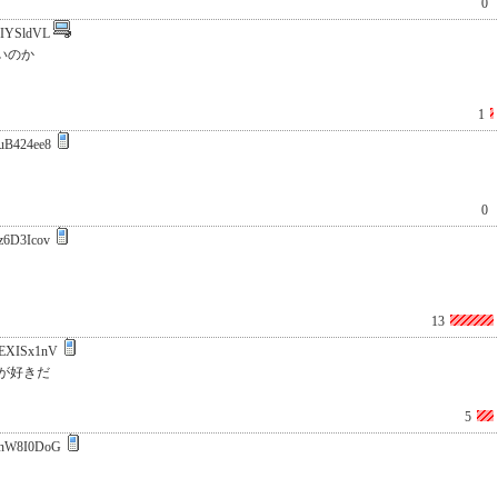
0
IYSldVL
いのか
1
uB424ee8
0
z6D3Icov
13
EXISx1nV
が好きだ
5
nW8I0DoG