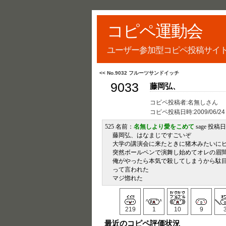
コピペ運動会
ユーザー参加型コピペ投稿サイ
<< No.9032 フルーツサンドイッチ
9033
藤岡弘、
コピペ投稿者:名無しさん
コピペ投稿日時:
2009/06/24
525 名前：
名無しより愛をこめて
sage 投稿日：2
藤岡弘、はなまじですごいぞ
大学の講演会に来たときに猪木みたいに
突然ボールペンで演舞し始めてオレの眉
俺がやったら本気で殺してしまうから駄
って言われた
マジ惚れた
219
1
10
9
最近のコピペ評価状況