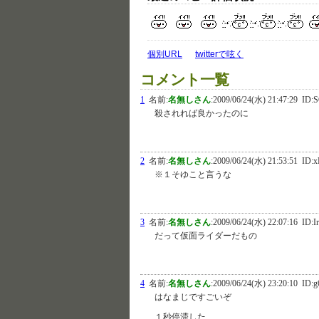
個別URL
twitterで呟く
コメント一覧
1
名前:
名無しさん
:
2009/06/24(水) 21:47:29
ID:
殺されれば良かったのに
2
名前:
名無しさん
:
2009/06/24(水) 21:53:51
ID:x
※１そゆこと言うな
3
名前:
名無しさん
:
2009/06/24(水) 22:07:16
ID:I
だって仮面ライダーだもの
4
名前:
名無しさん
:
2009/06/24(水) 23:20:10
ID:g
はなまじですごいぞ
１秒停滞した