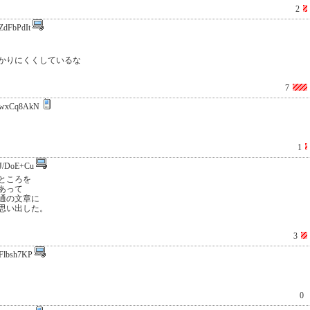
2
ZdFbPdIt
かりにくくしているな
7
wxCq8AkN
1
J/DoE+Cu
ところを
あって
通の文章に
思い出した。
3
Flbsh7KP
0