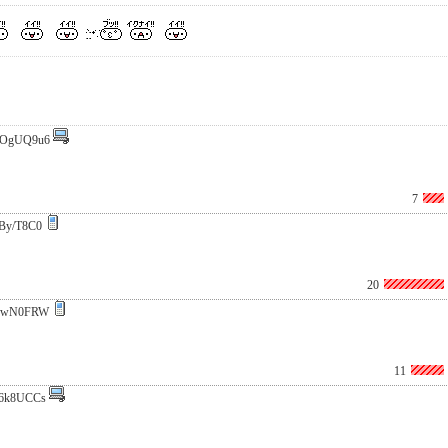
SOgUQ9u6
7
By/T8C0
20
rwN0FRW
11
6k8UCCs