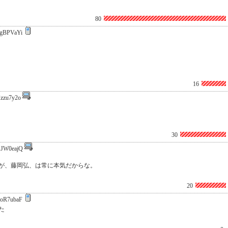
80
gBPVaYi
16
zzu7y2o
30
JW0eajQ
が、藤岡弘、は常に本気だからな。
20
oR7ubaF
た