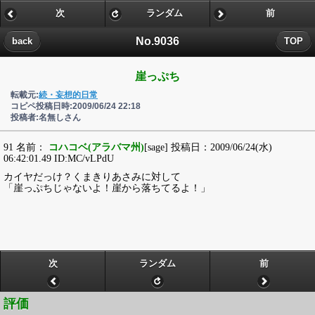
次
ランダム
前
No.9036
back
TOP
崖っぷち
転載元:
続・妄想的日常
コピペ投稿日時:2009/06/24 22:18
投稿者:名無しさん
91 名前：
コハコベ(アラバマ州)
[sage] 投稿日：2009/06/24(水)
06:42:01.49 ID:MC/vLPdU
カイヤだっけ？くまきりあさみに対して
「崖っぷちじゃないよ！崖から落ちてるよ！」
次
ランダム
前
評価