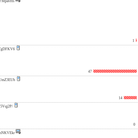
FMpavHs
1
TgDFKV6
47
UmZ3EUb
14
5Vqj2P/
0
nNKVEkr