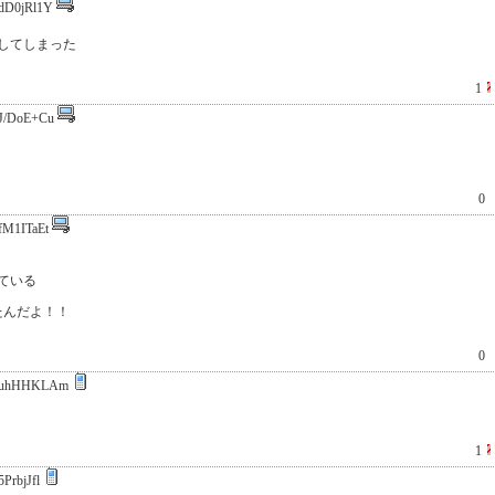
dD0jRl1Y
してしまった
1
J/DoE+Cu
0
fM1ITaEt
ている
たんだよ！！
0
:uhHHKLAm
1
PrbjJfl