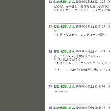
12
名前:
名無しさん
:
2009/06/25(木) 22:19:25
ID:
だめだ、松平健と小野寺昭と皇太子殿下が
ひたすらカンチョーしまくってる絵を想像
13
名前:
名無しさん
:
2009/06/25(木) 22:34:27
ID:
※6
申し訳ありません、カンチョーの代理！
14
名前:
名無しさん
:
2009/06/26(金) 22:17:14
ID:
よくこのAAらしき物を見てほしい
MUJと見えるだろう
これはつまり、マイケルジャクソンをさし
そう、このAAは今日の事態を予言してい
15
名前:
名無しさん
:
2009/06/26(金) 22:58:01
ID
dmrkswww
16
名前:
名無しさん
:
2009/08/07(金) 20:55:16
ID:5