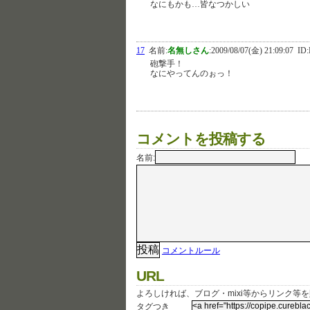
なにもかも…皆なつかしい
17
名前:
名無しさん
:
2009/08/07(金) 21:09:07
ID:
砲撃手！
なにやってんのぉっ！
コメントを投稿する
名前:
コメントルール
URL
よろしければ、ブログ・mixi等からリンク等
タグつき