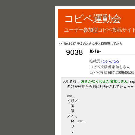
コピペ運動会
ユーザー参加型コピペ投稿サイ
<< No.9037 中２のとき女子と口喧嘩してたら
9038
ｶﾝﾁｮｰ
転載元:
にゃんねる
コピペ投稿者:名無しさん
コピペ投稿日時:
2009/06/25
300 名前：
おさかなくわえた名無しさん
[sa
ﾀﾞﾝﾅが朝見たら殿にｶﾝﾁｮｰされてたｗｗｗ
zzz...
く頭／
胸
腹
／∧＼
Ｍ zzz...
Ｕ
Ｊ