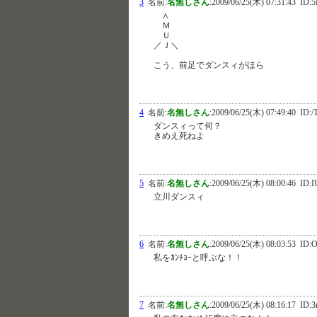
3
名前:
名無しさん
:
2009/06/25(木) 07:31:43
ID:5
∧
Ｍ
Ｕ
／Ｊ＼
こう、前足でダンスィがほら
4
名前:
名無しさん
:
2009/06/25(木) 07:49:40
ID:/
ダンスィって何？
きめえ死ねよ
5
名前:
名無しさん
:
2009/06/25(木) 08:00:46
ID:I
立川ダンスィ
6
名前:
名無しさん
:
2009/06/25(木) 08:03:53
ID:O
私をｶﾝﾁｮｰと呼ぶな！！
7
名前:
名無しさん
:
2009/06/25(木) 08:16:17
ID:3