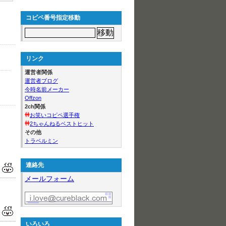
コピペ番号指定移動
リンク
運営者関係
運営者ブログ
今時名前メーカー
Offzon
2ch関係
お笑いコピペ選手権
2ちゃんねるベストヒット
その他
トラベルミン
連絡先
メールフォーム
いろいろ