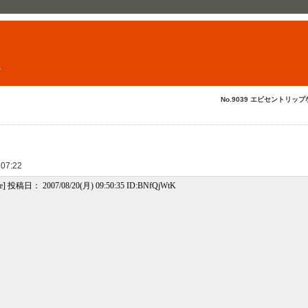
ト
No.9039 エビセントリップ
 07:22
ge] 投稿日： 2007/08/20(月) 09:50:35 ID:BNfQjWtK