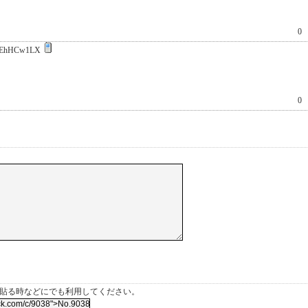
0
EhHCw1LX
0
を貼る時などにでも利用してください。