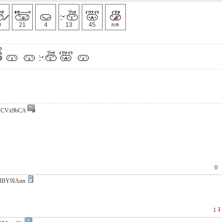
0
21
4
13
45
削希
HCVx9bCA
0
MBY9IAnn
1