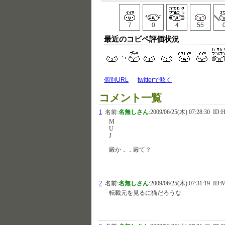
7
0
4
55
最近のコピペ評価状況
個別URL
twitterで呟く
コメント一覧
1
名前:
名無しさん
:
2009/06/25(木) 07:28:30
ID:
M
U
J
殿か．．殿て？
2
名前:
名無しさん
:
2009/06/25(木) 07:31:19
ID:
転載元を見るに猫だろうな