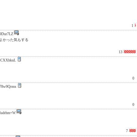
1
9Dur7LZ
よかった気もする
13
YCXXhkuL
0
78w9Qrmx
0
Iudrhm+W
7