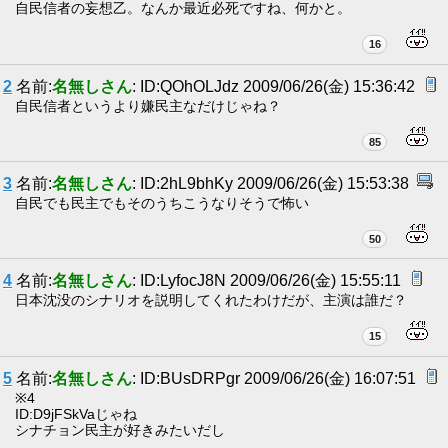
自民信者の妄想乙。なんか最近必死ですね、何かと。
16
2
名前:
名無しさん
: ID:QOhOLJdz 2009/06/26(金) 15:36:42
自民信者というより嫌民主なだけじゃね？
85
3
名前:
名無しさん
: ID:2hL9bhKy 2009/06/26(金) 15:53:38
自民でも民主でもそのうちこうなりそうで怖い
50
4
名前:
名無しさん
: ID:LyfocJ8N 2009/06/26(金) 15:55:11
日本沈没のシナリオを説明してくれたわけだが、主演は誰だ？
15
5
名前:
名無しさん
: ID:BUsDRPgr 2009/06/26(金) 16:07:51
※4
ID:D9jFSkVaじゃね
シナチョン民主が好きみたいだし