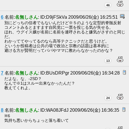
46
6
名前:
名無しさん
: ID:D9jFSkVa 2009/06/26(金) 16:25:51
別にどっちの信者でもないんだけど※５のような定型的脊髄反射
コメントみるとますます自民党に一票を投じる気が失せる。
ほれ、ウグイス嬢が名前に名前を連呼されると嫌気がさすのと同じ
だ。
わかっててやってるのなら高等テクニックだと思うけど。
というか投稿者は公共の場で政治と宗教の話題は基本的に
避ける方が賢明だってパパやママに教わらなかったのかな？
13
7
名前:
名無しさん
: ID:BUsDRPgr 2009/06/26(金) 16:34:28
だよな。な、-2SD？
なんで※1はスルー出来なかったんだ？
教えてくれよ。
24
8
名前:
名無しさん
: ID:WA08JFdJ 2009/06/26(金) 16:36:35
※6
気持ち悪いからちょっと落ち着いて