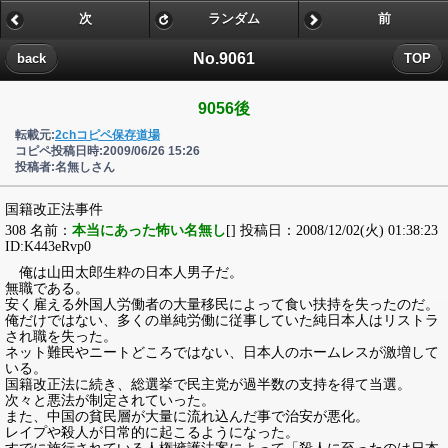
次
ランダム
前
No.9061
back
TOP
9056後
転載元:
2chコピペ保存道場
コピペ投稿日時:2009/06/26 15:26
投稿者:名無しさん
国籍改正法事件
308 名前：
本当にあった怖い名無し
[] 投稿日：2008/12/02(火) 01:38:23
ID:K443eRvp0
俺は山田太郎生粋の日本人男子だ。
無職である。
安く雇える外国人労働者の大量移民によって食い扶持を失ったのだ。
俺だけではない、多くの単純労働に従事していた純日本人はリストラ
され職を失った。
ネット難民やニートどころではない、日本人のホームレスが激増して
いる。
国籍改正法に続き、総選挙で民主党が過半数の支持を得て当選。
次々と悪法が制定されていった。
また、中国の貧民層が大量に流れ込んだ事で治安が悪化。
レイプや殺人が日常的に起こるようになった。