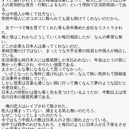
すでに施行されている人権擁護法案によって「殺人に至ったのは日本
人の差別的な発言・行動によるもの」という理由で正当防衛扱いであ
る。
今は中国人が怖くて仕方ない。
突然中国人にボコボコに殴られても誰も助けてくれないのだから。
女で一つで俺を育ててくれた母も長年務めた会社をリストラされ
た。
俺と母はこれからどうしていくか毎日相談したが、なんの希望も無
い。
どこの企業も日本人は雇ってくれないのだ。
単純労働だけではない、まっとうな大手企業の役員も中国人が独占し
ている。
生活保護も純日本人には最低限しか支払われない、年金はとうの昔に
無かった事にされ、やりたい放題である。
まさかこんな事になるなんて思ってなかった。
「いざとなったら海外に逃げればいいや」なんて軽い気持ちで国籍改
正法事件を傍観していた。
しかし現実は言葉も通じない国に行って働くなんて夢のような話だと
今更自覚した。
日本人の何割かは落ち着く先を見つけているようだが、半数以上は現
在の日本の最貧民層である。
俺の恋人はレイプされて殺された。
犯人は捕まっていない、捕まえる気も無いのだろう。
なぜこうなってしまったのだろう。
今ではもう中国人の数は日本人の２倍に膨れ上がっている。
街中では戦争のわびを入れろ、と毎日のように日本人が土下座をさせ