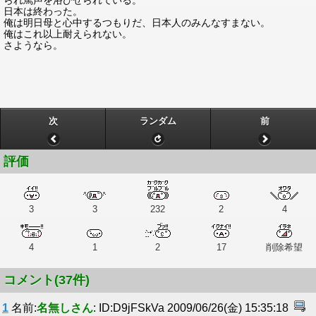
られ罵声を浴びせられている。
日本は終わった。
俺は明日母と心中するつもりだ、日本人のみんなすまない。
俺はこれ以上耐えられない。
さようなら。
次
ランダム
前
評価
3
3
232
2
4
4
1
2
17
削除希望
コメント(37件)
1
名前:
名無しさん
: ID:D9jFSkVa 2009/06/26(金) 15:35:18