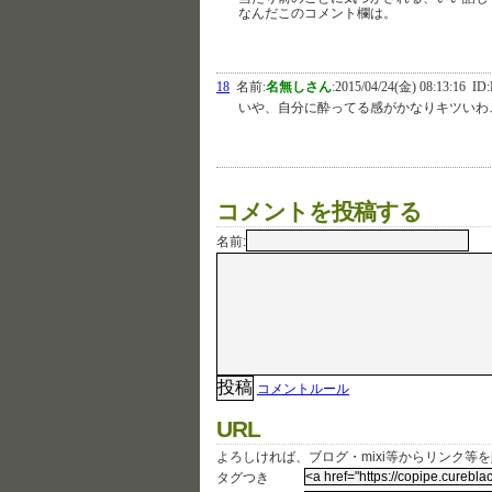
なんだこのコメント欄は。
18
名前:
名無しさん
:
2015/04/24(金) 08:13:16
ID:
いや、自分に酔ってる感がかなりキツいわ
コメントを投稿する
名前:
コメントルール
URL
よろしければ、ブログ・mixi等からリンク等
タグつき