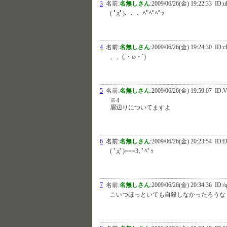
3
名前:
名無しさん
:
2009/06/26(金) 19:22:33
ID:
( ﾟдﾟ)、、、ﾍﾟﾍﾟﾍﾟｯ
4
名前:
名無しさん
:
2009/06/26(金) 19:24:30
ID:c
、、(;・ω・`)
5
名前:
名無しさん
:
2009/06/26(金) 19:59:07
ID:V
※4
眉辺りについてますよ
6
名前:
名無しさん
:
2009/06/26(金) 20:23:54
ID:D
( ﾟдﾟ)===3､ﾟﾍﾟｯ
7
名前:
名無しさん
:
2009/06/26(金) 20:34:36
ID:/
こいつほっといても自殺しなかったろうな