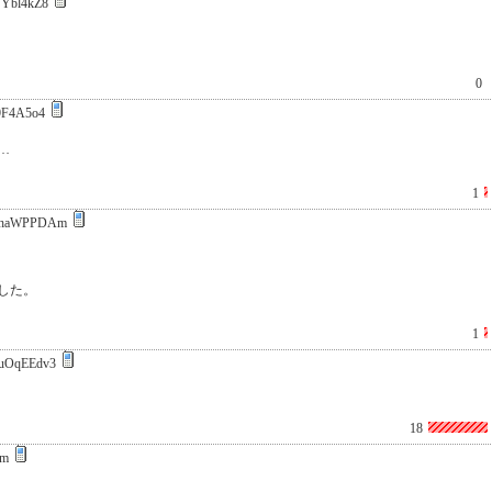
Ybl4kZ8
0
9F4A5o4
…
1
haWPPDAm
した。
1
uOqEEdv3
18
Am