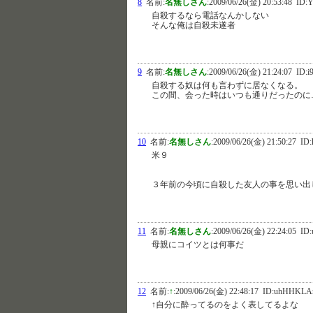
8
名前:
名無しさん
:
2009/06/26(金) 20:53:48
ID:Y
自殺するなら電話なんかしない
そんな俺は自殺未遂者
9
名前:
名無しさん
:
2009/06/26(金) 21:24:07
ID:i
自殺する奴は何も言わずに居なくなる。
この間、会った時はいつも通りだったのに
10
名前:
名無しさん
:
2009/06/26(金) 21:50:27
ID:
米９
３年前の今頃に自殺した友人の事を思い出
11
名前:
名無しさん
:
2009/06/26(金) 22:24:05
ID:
母親にコイツとは何事だ
12
名前:
↑
:
2009/06/26(金) 22:48:17
ID:uhHHKL
↑自分に酔ってるのをよく表してるよな