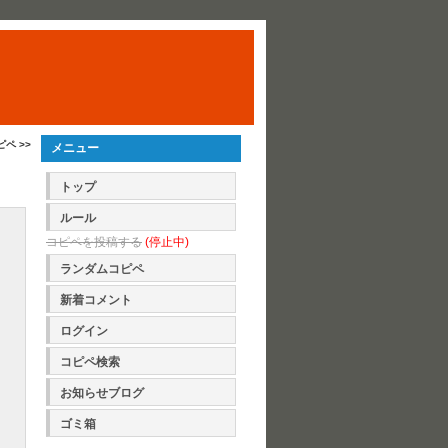
ピペ >>
メニュー
トップ
ルール
コピペを投稿する
(停止中)
ランダムコピペ
新着コメント
ログイン
コピペ検索
お知らせブログ
ゴミ箱