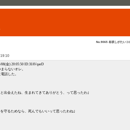
ト
No.9065 名状しがたいコ
 19:10
/08(金) 20:05:50 ID:3IAVqaeD
つまらないオレ。
に電話した。
？
、やっと出会えたね、生まれてきてありがとう、って思ったわ｣
この子を守るためなら、死んでもいいって思ったわね｣