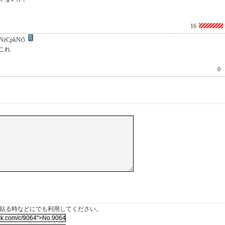
16
NzCpkNt5
これ
0
を貼る時などにでも利用してください。