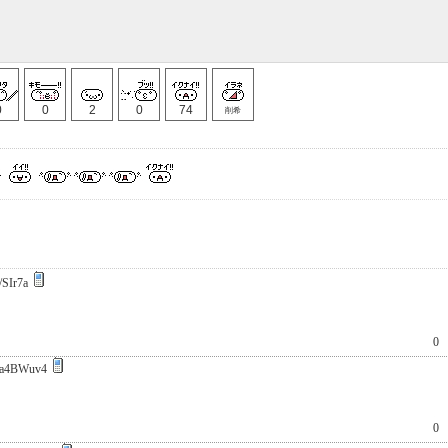
0
0
2
0
74
削希
/SIr7a
0
a4BWuv4
0