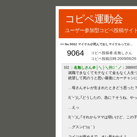
コピペ運動会
ユーザー参加型コピペ投稿サイ
<< No.9062 マイケルが死んでおしマイケルってか...
9064
コピペ投稿者:名無しさん
コピペ投稿日時:
2009/06/26
102 ：
名無しさん＠├＼├＼廾□｀／
：2009/05
就職できなくてモテなくて金もなく人生
絶望して死のうと思い最後にカーチャン
…母さんオレが生まれたときどう思った
J( 'ｰ`)し｢どうしたの、急に？そうね
…えっ
J( 'ｰ`)し｢それからママは弱いけど、
…グスン(つд｀)
コイツが死ぬまで、オレ死ねねえよ。