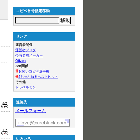
コピペ番号指定移動
リンク
運営者関係
運営者ブログ
今時名前メーカー
Offzon
2ch関係
お笑いコピペ選手権
2ちゃんねるベストヒット
その他
トラベルミン
連絡先
メールフォーム
いろいろ