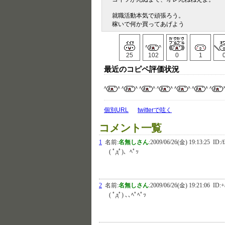
就職活動本気で頑張ろう。
稼いで何か買ってあげよう
25
102
0
1
最近のコピペ評価状況
個別URL
twitterで呟く
コメント一覧
1
名前:
名無しさん
:
2009/06/26(金) 19:13:25
ID:/f
( ﾟдﾟ)、ﾍﾟｯ
2
名前:
名無しさん
:
2009/06/26(金) 19:21:06
ID:+
( ﾟдﾟ) ､､ﾍﾟﾍﾟｯ