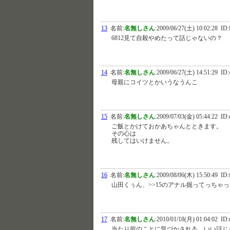
13
名前:
名無しさん
:
2009/06/27(土) 10:02:28
ID:
6812見て自殺やめたって話じゃないの？
14
名前:
名無しさん
:
2009/06/27(土) 14:51:29
ID:
母親にコイツとかいうなうんこ
15
名前:
名無しさん
:
2009/07/03(金) 05:44:22
ID:
ご飯とかけておかあちゃんとときます。
その心は
残してはいけません。
16
名前:
名無しさん
:
2009/08/06(木) 15:50:49
ID:
山田くぅん、>>15のアナル掘ってっちゃ
17
名前:
名無しさん
:
2010/01/18(月) 01:04:02
ID:
当たり前のことに気づかされる、いい話じ