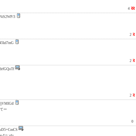
4
NiS2WP/3
2
45lzl7mG
2
drfGQoTf
2
fjVMIGtI
ってー
0
uD5+CmCS
ゃないか。