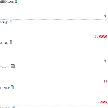
uhHHKLAm
0
FtDiqj0
11
iJnz4Iu
0
7gzv6Tq
1
qL32Wd/
9