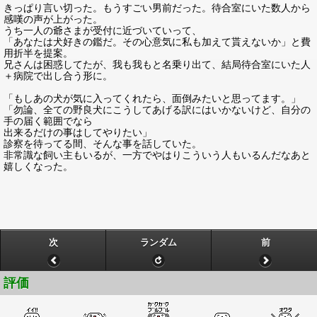
きっぱり言い切った。もうすごい男前だった。待合室にいた数人から
感嘆の声が上がった。
うち一人の爺さまが受付に近づいていって、
「あなたは犬好きの鑑だ。その心意気に私も加えて貰えないか」と費
用折半を提案。
兄さんは困惑してたが、我も我もと名乗り出て、結局待合室にいた人
＋病院で出し合う形に。
「もしあの犬が気に入ってくれたら、面倒みたいと思ってます。」
「勿論、全ての野良犬にこうしてあげる訳にはいかないけど、自分の
手の届く範囲でなら
出来るだけの事はしてやりたい」
診察を待ってる間、そんな事を話していた。
非常識な飼い主もいるが、一方でやはりこういう人もいるんだなあと
嬉しくなった。
次
ランダム
前
評価