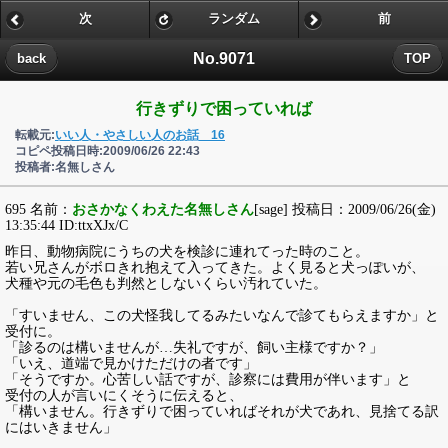
次
ランダム
前
No.9071
back
TOP
行きずりで困っていれば
転載元:
いい人・やさしい人のお話 16
コピペ投稿日時:2009/06/26 22:43
投稿者:名無しさん
695 名前：
おさかなくわえた名無しさん
[sage] 投稿日：2009/06/26(金)
13:35:44 ID:ttxXJx/C
昨日、動物病院にうちの犬を検診に連れてった時のこと。
若い兄さんがボロきれ抱えて入ってきた。よく見ると犬っぽいが、
犬種や元の毛色も判然としないくらい汚れていた。
「すいません、この犬怪我してるみたいなんで診てもらえますか」と
受付に。
「診るのは構いませんが…失礼ですが、飼い主様ですか？」
「いえ、道端で見かけただけの者です」
「そうですか。心苦しい話ですが、診察には費用が伴います」と
受付の人が言いにくそうに伝えると、
「構いません。行きずりで困っていればそれが犬であれ、見捨てる訳
にはいきません」