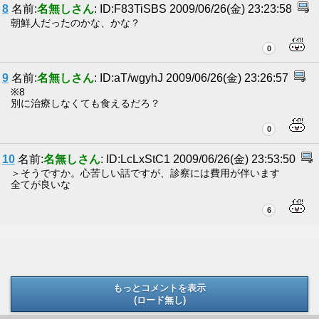
8
名前:
名無しさん
: ID:F83TiSBS 2009/06/26(金) 23:23:58
朝鮮人だったのかな、かな？
0
9
名前:
名無しさん
: ID:aT/wgyhJ 2009/06/26(金) 23:26:57
※8
別に治療しなくても食えるだろ？
0
10
名前:
名無しさん
: ID:LcLxStC1 2009/06/26(金) 23:53:50
＞そうですか。心苦しい話ですが、診察には費用が伴います
全てが良いな
6
もっとコメントを表示
(ロード無し)
(ロード無し)