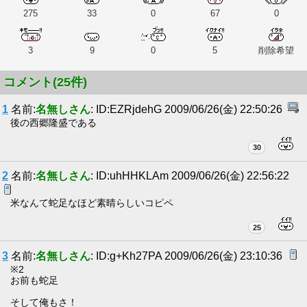
275
33
0
67
0
3
9
0
5
削除希望
コメント(25件)
1
名前:
名無しさん
: ID:EZRjdehG 2009/06/26(金) 22:50:26
後の西郷隆盛である
30
2
名前:
名無しさん
: ID:uhHHKLAm 2009/06/26(金) 22:56:22
米なんて蛇足なほど素晴らしいコピペ
25
3
名前:
名無しさん
: ID:g+Kh27PA 2009/06/26(金) 23:10:36
※2
お前も蛇足
そして俺もさ！