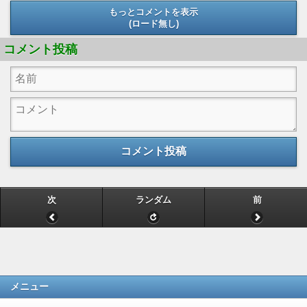
もっとコメントを表示
(ロード無し)
(ロード無し)
コメント投稿
コメント投稿
次
ランダム
前
メニュー