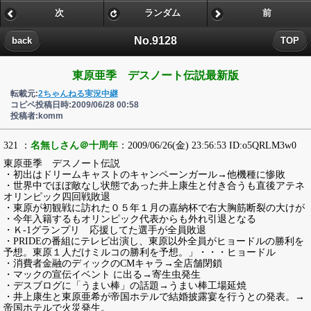
次
ランダム
前
No.9128
back
TOP
東原亜季 デスノート伝説最新版
転載元:
2ちゃんねる実況中継
コピペ投稿日時:2009/06/28 00:58
投稿者:komm
321 ：
名無しさん＠十周年
：2009/06/26(金) 23:56:53 ID:o5QRLM3w0
東原亜季 デスノート伝説
・初出はドリームキャストのキャンペーンガール→他機種に惨敗
・世界中でほぼ敵なし状態であった井上康生と付き合うも直後アテネ
オリンピック四回戦敗退
・東原が初観戦に訪れた０５年１月の嘉納杯で右大胸筋断裂の大けが
・今年入籍するもオリンピック代表からも外れ引退となる
・Ｋ-1グランプリ 応援してた選手が全員敗退
・PRIDEの番組にテレビ出演し、東原以外全員がヒョードルの勝利を
予想。東原１人だけミルコの勝利を予想。」・・・ヒョードル
・消費者金融のディックのCMキャラ→全店舗閉鎖
・マックの宣伝イベント に出る→寄生虫発生
・デスブログに「うまい棒」の話題→うまい棒工場延焼
・井上康生と東原亜希が帝国ホテルで結婚披露宴を行うとの発表。→
帝国ホテルで火災発生。