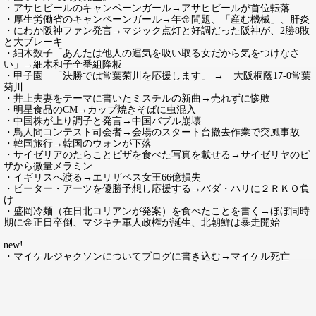
・アサヒビールのキャンペーンガール→アサヒビールが首位転落
・厚生労働省のキャンペーンガール→年金問題、「産む機械」、肝炎
・にわか阪神ファン発言→マジック点灯と好調だった阪神が、2勝8敗
と大ブレーキ
・細木数子「あんたは他人の運気を吸い取る女だから気をつけなさ
い」→細木和子全番組降板
・甲子園 「決勝では常葉菊川を応援します」 → 大阪桐蔭17-0常葉
菊川
・井上夫妻をテーマに書いたミスチルの新曲→売れずに惨敗
・明星食品のCM→カップ焼きそばに虫混入
・中国株が上り調子と発言→中国バブル崩壊
・鳥人間コンテスト司会者→会場のスタート台撤去作業で突風事故
・韓国旅行→韓国のウォンが下落
・サイゼリアのたらことピザを食べた写真を載せる→サイゼリヤのピ
ザから微量メラミン
・イギリスへ渡る→エリザベス女王66億損失
・ピーター・アーツを優勝予想し応援する→バダ・ハリに２ＲＫＯ負
け
・盛岡冷麺（在日北コリアンが発案）を食べたことを書く→ほぼ同時
期に金正日卒倒、マジキチ軍人政権が誕生、北朝鮮は暴走開始
new!
・マイケルジャクソンについてブログに書き込む→マイケル死亡