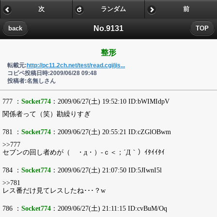
次
ランダム
前
No.9131
back
TOP
整形
転載元:
http://pc11.2ch.net/test/read.cgi/jis...
コピペ投稿日時:2009/06/28 09:48
投稿者:名無しさん
777 ：
Socket774
：2009/06/27(土) 19:52:10 ID:bWIMIdpV
関係者って（笑）勘繰りすぎ
781 ：
Socket774
：2009/06/27(土) 20:55:21 ID:cZGlOBwm
>>777
セブンの回し者めが（ ・д・）-ｃ＜；´Д｀）ｲﾀｲｲﾀｲ
784 ：
Socket774
：2009/06/27(土) 21:07:50 ID:5JIwnI5l
>>781
レス番だけ見てレスしたね･･･？w
786 ：
Socket774
：2009/06/27(土) 21:11:15 ID:cvBuM/Oq