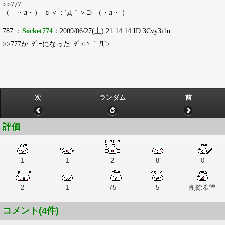
>>777
（ ・д・）-ｃ＜；´Д｀＞⊃-（・д・ ）
787 ：
Socket774
：2009/06/27(土) 21:14:14 ID:3Cvy3i1u
>>777がﾆﾀﾞｰになったﾆﾀﾞ<丶｀Д´>
次
ランダム
前
評価
1
1
2
8
0
2
1
75
5
削除希望
コメント(4件)