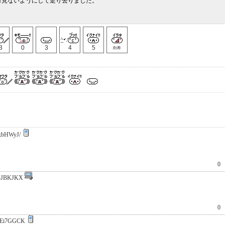
対見ないようにして走り去りました。
3
0
3
4
5
削希
xbHWyJ/
0
4JBKJKX
0
ZEi7GGCK