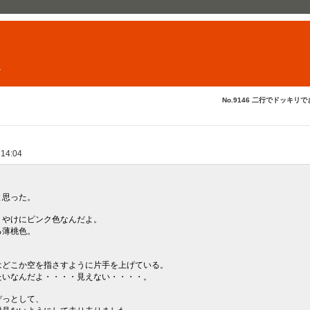
ト
No.9146 二行でドッキリで
 14:04
と思った。
、やけにピンク色なんだよ。
る薄桃色。
はどこか空を指さすように片手を上げている。
たいなんだよ・・・・見えない・・・・。
ぞっとして、