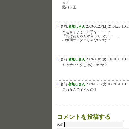
※2
黙れラ王
4
名前:
名無しさん
:
2009/06/28(日) 21:06:20
ID:0
空をさすように片手を・・・？
「おばあちゃんが言っていた・・・」
の仮面ライダーじゃないのか？
5
名前:
名無しさん
:
2009/08/04(火) 18:08:00
ID:C
ヒッチハイクじゃないのか？
6
名前:
名無しさん
:
2009/10/13(火) 03:09:31
ID:u
これなんでイイなの？
コメントを投稿する
名前: