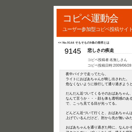
コピペ運動会
ユーザー参加型コピペ投稿サイ
<< No.9144 そもそもの9条の発祥とは
9145
悲しさの疾走
コピペ投稿者:名無しさん
コピペ投稿日時:
2009/06/28
夜中バイクで走ってたら、
ライトにおばあちゃんが映し出された。
危なくないように徐行して通り過ぎよう
だんだん近づいてくるそのおばあちゃん
なんて言うか・・・顔も体も透明感のあ
で、こっち見てる目が光ってる。
どんどん近づいて行くと、おばあちゃん
上げているんだけど、肘から先が無いみ
おばあちゃんを通り過ぎた時に、なんか