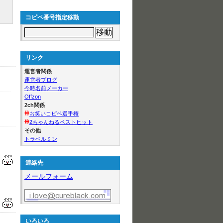
コピペ番号指定移動
リンク
運営者関係
運営者ブログ
今時名前メーカー
Offzon
2ch関係
お笑いコピペ選手権
2ちゃんねるベストヒット
その他
トラベルミン
連絡先
メールフォーム
いろいろ