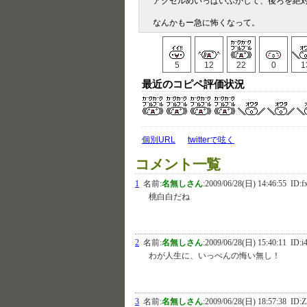
アクセルめいっぱいふかして、後ろを絶
なんかもー急に怖くなって。
5
12
22
0
1
最近のコピペ評価状況
個別URL
twitterで呟く
コメント一覧
1
名前:
名無しさん
:
2009/06/28(日) 14:46:55
ID:f
桃白白だね
2
名前:
名無しさん
:
2009/06/28(日) 15:40:11
ID:i
わが人生に、いっぺんの悔い無し！
3
名前:
名無しさん
:
2009/06/28(日) 18:57:38
ID: