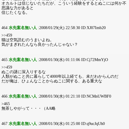
オカルトは信じないたちだが、こういう経験をするとぬこには何か不
思議な力があると
信じたくなる。
464
水先案名無い人
:2008/01/29(火) 22:58:30 ID:XJ07Imb20
>>459
猫は空気読むのうまいよね。
気がまぎれたんなら良かったんじゃない？
465
水先案名無い人
:2008/01/30(水) 01:11:06 ID:Cj72MmYjO
>>459
ぬこの謎に深入りするな
人類がぬこと共に暮らして4000年以上経ても、未だわからんのだ
だが俺は、ひょんなことからぬこに関する、ある重大な
466
水先案名無い人
:2008/01/30(水) 01:21:10 ID:NCMnUWBF0
>465
無茶しやがって・・・（AA略
467
水先案名無い人
:2008/01/30(水) 01:25:00 ID:q9ucJqUh0