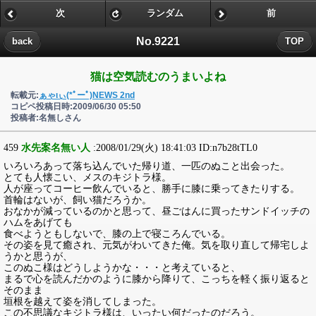
次
ランダム
前
No.9221
back
TOP
猫は空気読むのうまいよね
転載元:
ぁゃιぃ(*ﾟーﾟ)NEWS 2nd
コピペ投稿日時:2009/06/30 05:50
投稿者:名無しさん
459
水先案名無い人
:2008/01/29(火) 18:41:03 ID:n7b28tTL0
いろいろあって落ち込んでいた帰り道、一匹のぬこと出会った。
とても人懐こい、メスのキジトラ様。
人が座ってコーヒー飲んでいると、勝手に膝に乗ってきたりする。
首輪はないが、飼い猫だろうか。
おなかが減っているのかと思って、昼ごはんに買ったサンドイッチの
ハムをあげても
食べようともしないで、膝の上で寝ころんでいる。
その姿を見て癒され、元気がわいてきた俺。気を取り直して帰宅しよ
うかと思うが、
このぬこ様はどうしようかな・・・と考えていると、
まるで心を読んだかのように膝から降りて、こっちを軽く振り返ると
そのまま
垣根を越えて姿を消してしまった。
この不思議なキジトラ様は、いったい何だったのだろう。