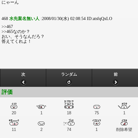
にゃーん
468
水先案名無い人
:2008/01/30(水) 02:08:54 ID:atsfqQxLO
>>467
>>465なのか？
おい、そうなんだろ？
答えてくれよ！
次
ランダム
前
評価
20
1
18
75
1
11
2
74
1
削除希望