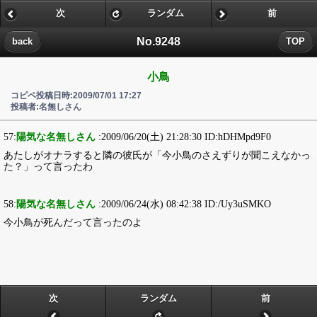
次
ランダム
前
No.9248
back
TOP
小鳥
コピペ投稿日時:2009/07/01 17:27
投稿者:名無しさん
57:
陽気な名無しさん
:2009/06/20(土) 21:28:30 ID:hDHMpd9F0
あたしがオナラすると隣の彼氏が「今小鳥のさえずりが聞こえなかっ
た？」って言ったわ
58:
陽気な名無しさん
:2009/06/24(水) 08:42:38 ID:/Uy3uSMKO
今小鳥が死んだって言ったのよ
次
ランダム
前