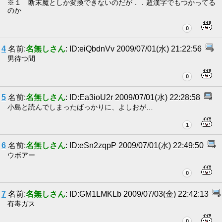
※１ 断末魔としか変換できないのだが．．超漢字でもつかってる
のか
0
4
名前:
名無しさん
: ID:eiQbdnVv 2009/07/01(水) 21:22:56
男待つ間
0
5
名前:
名無しさん
: ID:Ea3ioU2r 2009/07/01(水) 22:28:58
小島と読んでしまったばっかりに、よしおが…
1
6
名前:
名無しさん
: ID:eSn2zqpP 2009/07/01(水) 22:49:50
ウボアー
0
7
名前:
名無しさん
: ID:GM1LMKLb 2009/07/03(金) 22:42:13
有毒ガス
0