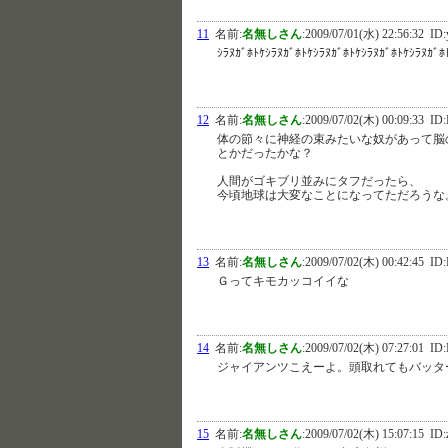
11
名前:
名無しさん
:
2009/07/01(水) 22:56:32
ID:
ｼﾗﾇｶﾞﾎﾄｹｼﾗﾇｶﾞﾎﾄｹｼﾗﾇｶﾞﾎﾄｹｼﾗﾇｶﾞﾎﾄｹ
12
名前:
名無しさん
:
2009/07/02(木) 00:09:33
ID:P
体の節々に神経の束みたいな奴があって脳
とかだったかな？
人間がゴキブリ並みにタフだったら、
今頃地球は大変なことになってただろうな
13
名前:
名無しさん
:
2009/07/02(木) 00:42:45
ID:R
Ｇってキモカッコイイな
14
名前:
名無しさん
:
2009/07/02(木) 07:27:01
ID:
ジャイアンツこえーよ。頭取れてもバッタ
15
名前:
名無しさん
:
2009/07/02(木) 15:07:15
ID: