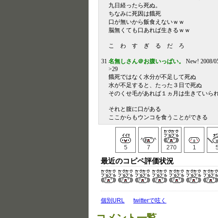
九日経ったら死ぬ。
ちなみに死因は餓死
口が無いから飯食えないｗｗ
脳無くても口あれば生きるｗｗ
こ わ す ぎ る だ ろ
31
名無しさん＠お腹いっぱい。
New! 2008/05
>29
餓死ではなく水分が不足して死ぬ
水が不足すると、たった３日で死ぬ
そのくせ毛があれば１ヵ月は生きていら
それと腹に口がある
ここからもウンコを食うことができる
5
7
270
1
最近のコピペ評価状況
個別URL
twitterで呟く
コメント一覧