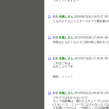
ゴキブリいますよー
21
名前:
名無しさん
:
2010/08/25(水) 14:05:57
ID:
うちのクラスにミスターゴキブリ愛好家が
22
名前:
名無しさん
:
2011/02/02(水) 17:28:43
ID:
内容はともかくなんで二回の同じ流れをコ
23
名前:
名無しさん
:
2011/02/13(日) 11:10:38
ID:
これはこれは…
お久しぶりです…
師匠…ッッッ！
24
名前:
名無しさん
:
2012/05/01(火) 09:43:10
ID:
ゴキブリはわからないけど
カップ自販機は、開けたらチューブに小さ
(うまいこと、ジュースには入らないような
それ聞いてからは、一切紙コップの自販機