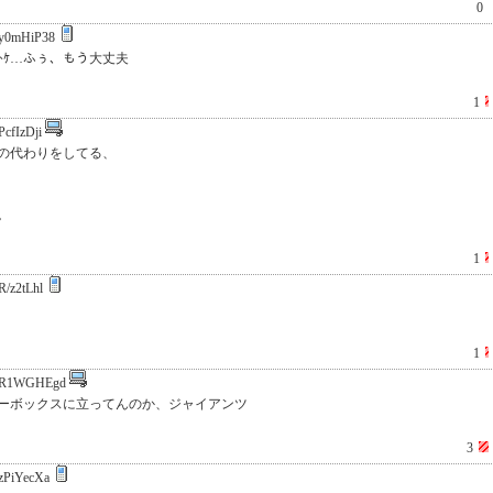
0
y0mHiP38
ｼﾗﾇｶﾞﾎﾄｹ…ふぅ、もう大丈夫
1
cfIzDji
の代わりをしてる、
。
1
/z2tLhl
1
R1WGHEgd
ーボックスに立ってんのか、ジャイアンツ
3
zPiYecXa