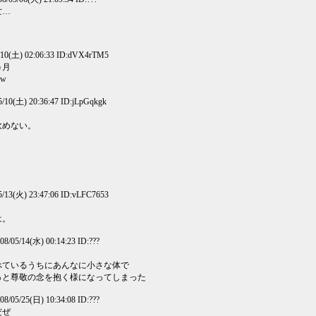
亡…
/10(土) 02:06:33 ID:dVX4rTM5
ヵ月
w
/10(土) 20:36:47 ID:jLpGqkgk
飲めない。
/13(火) 23:47:06 ID:vLFC7653
は。
08/05/14(水) 00:14:23 ID:???
べているうちにあんなに小さな体で
っと尊敬の念を抱く様になってしまった
08/05/25(日) 10:34:08 ID:???
だぜ