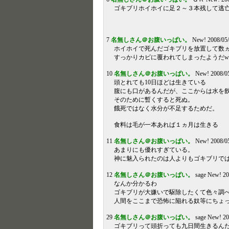
ゴキブリホイホイに足２～３本残して逃
7
名無しさん＠お腹いっぱい。
New! 2008/05
ホイホイで死んだゴキブリを放置して数
すっかりカビに覆われてしまったようだw
10
名無しさん＠お腹いっぱい。
New! 2008/05
頭とれても10日ほどは生きている
腹にも口があるんだが、ここからは水を
そのために暫くすると死ぬ。
餓死ではなく水分が不足するためだ。
食料は毛が一本あれば１ヵ月は生きる
11
名無しさん＠お腹いっぱい。
New! 2008/05
あまりにも優れすぎている。
神に魅入られたのは人よりもゴキブリで
12
名無しさん＠お腹いっぱい。
sage New! 20
なんか分かるわ
ゴキブリが大嫌いで駆除したくて色々調
人間をここまで恐怖に陥れる奴等にちょ
29
名無しさん＠お腹いっぱい。
sage New! 20
ゴキブリって頭折っても九日間生きるん