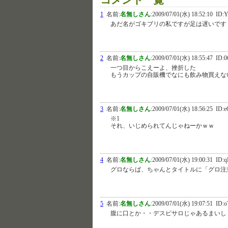
1
名前:
名無しさん
:
2009/07/01(水) 18:52:10
ID:
あだ名がゴキブリの私ですが足は遅いです
2
名前:
名無しさん
:
2009/07/01(水) 18:55:47
ID:0
一つ目からこえーよ、挫折した
もうカップの自販機でなにも飲み物買えな
3
名前:
名無しさん
:
2009/07/01(水) 18:56:25
ID:e
※1
それ、いじめられてんじゃねーかｗｗ
4
名前:
名無しさん
:
2009/07/01(水) 19:00:31
ID:q
グロならば、ちゃんとタイトルに「グロ注
5
名前:
名無しさん
:
2009/07/01(水) 19:07:51
ID:o
腹に口とか・・デスピサロじゃあるまいし