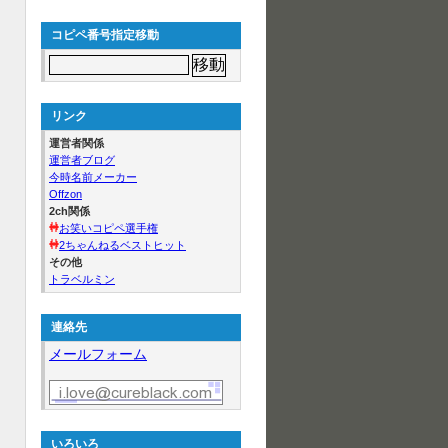
コピペ番号指定移動
リンク
運営者関係
運営者ブログ
今時名前メーカー
Offzon
2ch関係
お笑いコピペ選手権
2ちゃんねるベストヒット
その他
トラベルミン
連絡先
メールフォーム
いろいろ