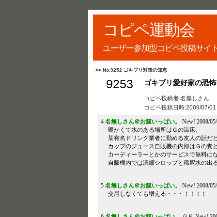
コピペ運動会
ユーザー参加型コピペ投稿サイ
<< No.9252 ゴキブリ対策の知恵
9253
ゴキブリ愛好家の恐怖
コピペ投稿者:名無しさん
コピペ投稿日時:
2009/07/01
4
名無しさん＠お腹いっぱい。
New! 2008/05/
暖かくて水のある場所はＧの温床。
某有名ドリンク業者に勤める友人の話だ
カップのジュース自販機の内部はＧの糞
カーディーラーとかのサービスで無料に
自販機内では濃縮シロップと稀釈水の出る
5
名無しさん＠お腹いっぱい。
New! 2008/05/
交尾しなくても増える・・・！！！！
6
名無しさん＠お腹いっぱい。
ＧＫ New! 2008/