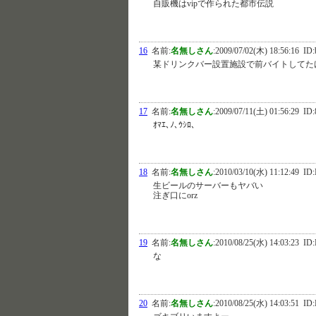
自販機はvipで作られた都市伝説
16
名前:
名無しさん
:
2009/07/02(木) 18:56:16
ID:
某ドリンクバー設置施設で前バイトしてた
17
名前:
名無しさん
:
2009/07/11(土) 01:56:29
ID:
ｵﾏｴ､ﾉ､ｳｼﾛ､
18
名前:
名無しさん
:
2010/03/10(水) 11:12:49
ID:
生ビールのサーバーもヤバい
注ぎ口にorz
19
名前:
名無しさん
:
2010/08/25(水) 14:03:23
ID:
な
20
名前:
名無しさん
:
2010/08/25(水) 14:03:51
ID: