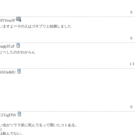
0
HYSvnrJF
いますよーその人はゴキブリと結婚しました
0
mqlpTCzF
ピペしたのかわからん
1
SSUk46IU
0
CCGgFPiS
い虫がツララ状に死んでるって聞いたコトある。
)
は飲んでない。