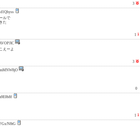
3
d1Qhyss
ールで
きた
1
AVOPJlC
こえーよ
3
FmMNW8jO
0
a9E0b8f
1
FGx/N8tG