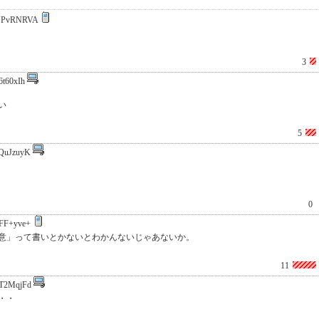
YPvRNRVA
3
6t60xIh
い
5
QuJzuyK
0
FF+yve+
意」って書いとかないとわかんないじゃあないか。
11
T2MqjFd
・・