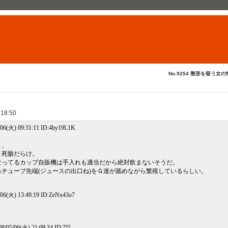
ト
No.9254 整形を疑う女の
 18:50
06(火) 09:31:11 ID:4hy19L1K
と、
と死骸だらけ。
なってるカップ自販機は手入れも適当だから絶対飲まないそうだ。
チューブ先端(ジュースの出口ね)をＧ達が舐めながら繁殖しているらしい。
06(火) 13:49:19 ID:ZeNx43o7
05/06(火) 21:09:34 ID:???