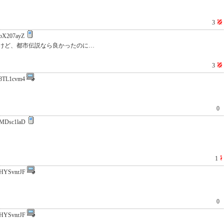
3
bX207ayZ
けど、都市伝説なら良かったのに…
3
8TL1cvm4
0
MDsc1laD
1
HYSvnrJF
0
HYSvnrJF