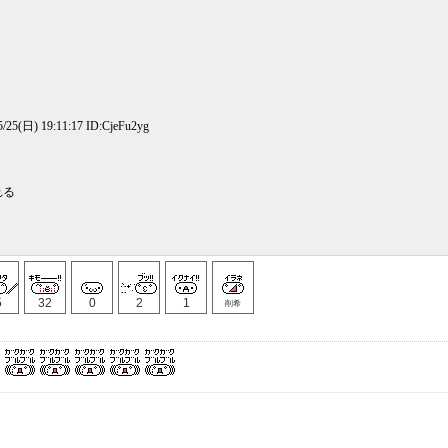
/25(日) 19:11:17 ID:CjeFu2yg
れる
5
32
0
2
1
削希