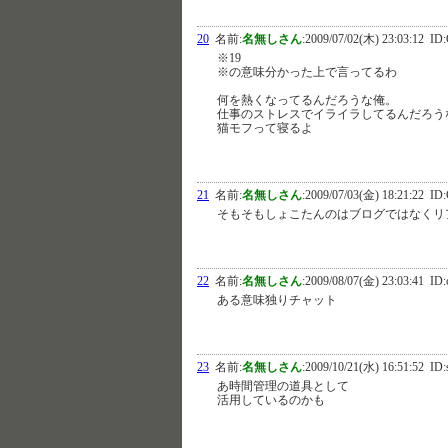
20
名前:
名無しさん
:
2009/07/02(木) 23:03:12
ID:
※19
※の意味分かった上で言ってるわ
何を熱くなってるんだろうな俺。
仕事のストレスでイライラしてるんだろう
猫モフって寝るよ
21
名前:
名無しさん
:
2009/07/03(金) 18:21:22
ID:
そもそもしょこたんのはブログではなくリ
22
名前:
名無しさん
:
2009/08/07(金) 23:03:41
ID:
ある意味独りチャット
23
名前:
名無しさん
:
2009/10/21(水) 16:51:52
ID:
あ時間管理の道具として
活用しているのかも