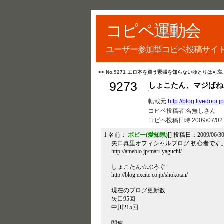
コピペ運動会
ユーザー参加型コピペ投稿サイ
<< No.9271 エロ本を買う緊張を知らないゆとりは可哀..
9273
しょこたん、マジぱね
転載元:
http://blog.livedoor.
コピペ投稿者:名無しさん
コピペ投稿日時:
2009/07/02
1 名前：
ポピー(愛知県)
[] 投稿日：2009/06/30
矢口真里オフィシャルブログ 初心者です。 Powe
http://ameblo.jp/mari-yaguchi/
しょこたん☆ぶろぐ
http://blog.excite.co.jp/shokotan/
現在のブログ更新数
矢口95回
中川215回
関連