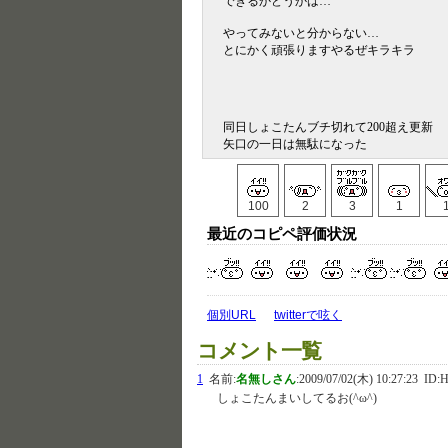
できるかどうかは…
やってみないと分からない…
とにかく頑張りますやるぜキラキラ
同日しょこたんブチ切れて200超え更新
矢口の一日は無駄になった
100
2
3
1
最近のコピペ評価状況
個別URL
twitterで呟く
コメント一覧
1
名前:
名無しさん
:
2009/07/02(木) 10:27:23
ID:H
しょこたんまいしてるお(^ω^)