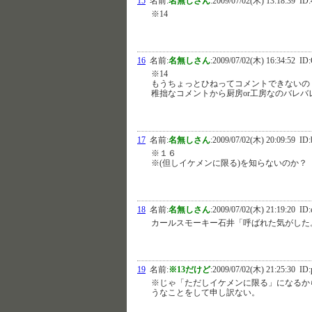
15
名前:
名無しさん
:
2009/07/02(木) 13:18:39
ID:
※14
16
名前:
名無しさん
:
2009/07/02(木) 16:34:52
ID:
※14
もうちょっとひねってコメントできないの
稚拙なコメントから厨房or工房なのバレバ
17
名前:
名無しさん
:
2009/07/02(木) 20:09:59
ID:
※１６
※(但しイケメンに限る)を知らないのか？
18
名前:
名無しさん
:
2009/07/02(木) 21:19:20
ID:
カールスモーキー石井「呼ばれた気がした
19
名前:
※13だけど
:
2009/07/02(木) 21:25:30
ID:
※じゃ「ただしイケメンに限る」になるか
うなことをして申し訳ない。