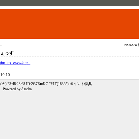
ト
.
No.9274
ぇっす
jp/ba_ro_www/arc...
 10:10
(火) 23:48:23.68 ID:2i37RmKC ?PLT(18365) ポイント特典
red by Ameba