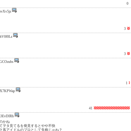
0
zvXv5jz
3
hV0f0Lz
3
GCOzubs
1
EX7KPWap
41
j3EvDIRh
のかね
てヲタ見てるを発見するとやや不快
ク系アイドルのプロとして失格じゃね？