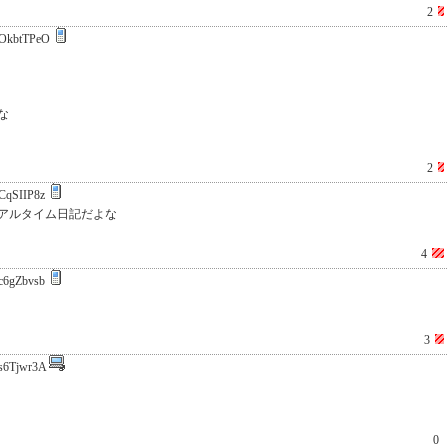
2
OkbtTPeO
な
2
CqSIIP8z
アルタイム日記だよな
4
c6gZbvsb
3
s6Tjwr3A
0