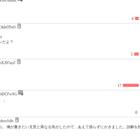
450UdnmZ
4
OkbtTPeO
？
レだよ？
5
bX207ayZ
17
etDCFwSG
。」
0
phxvJs8s
ら、俺が書きたい文意と異なる気がしたので、あえて捻らずにかきました。誤解を