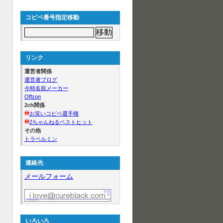
コピペ番号指定移動
リンク
運営者関係
運営者ブログ
今時名前メーカー
Offzon
2ch関係
お笑いコピペ選手権
2ちゃんねるベストヒット
その他
トラベルミン
連絡先
メールフォーム
いろいろ