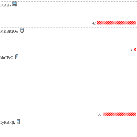
0lAAj1x
42
AMKBR2Ow
2
kbtTPeO
36
GyBaCQk