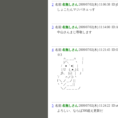
2
名前:
名無しさん
:
2009/07/02(木) 11:06:38
ID:j
しょこたんマジパネェっす
3
名前:
名無しさん
:
2009/07/02(木) 11:14:00
ID:
中山さんまじ尊敬します
4
名前:
名無しさん
:
2009/07/02(木) 11:21:45
ID:O
※3
∩＿＿_∩ |
|ﾉ＼ 丶 |
/ ●゛ ●| |
｜U (_●_)ミ |
彡､ |∪| | Ｊ
`/ ∩ノ⊃ 丶
f ＼ ノ＿ノ | |
丶 “ ／＿＿| |
＼／_＿＿＿ノ
5
名前:
名無しさん
:
2009/07/02(木) 11:24:22
ID:u
よろしい、ならば300超え更新だ