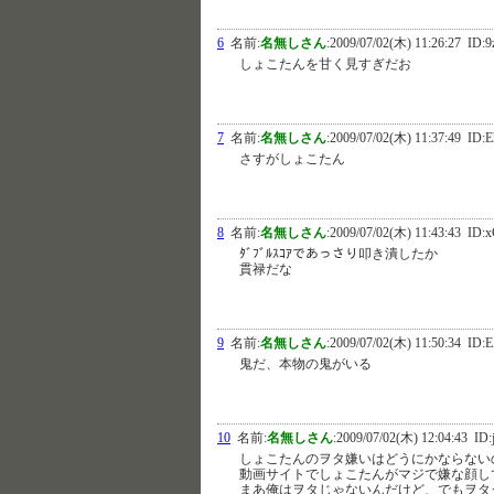
6
名前:
名無しさん
:
2009/07/02(木) 11:26:27
ID:9
しょこたんを甘く見すぎだお
7
名前:
名無しさん
:
2009/07/02(木) 11:37:49
ID:E
さすがしょこたん
8
名前:
名無しさん
:
2009/07/02(木) 11:43:43
ID:x
ﾀﾞﾌﾞﾙｽｺｱであっさり叩き潰したか
貫禄だな
9
名前:
名無しさん
:
2009/07/02(木) 11:50:34
ID:
鬼だ、本物の鬼がいる
10
名前:
名無しさん
:
2009/07/02(木) 12:04:43
ID:
しょこたんのヲタ嫌いはどうにかならない
動画サイトでしょこたんがマジで嫌な顔し
まあ俺はヲタじゃないんだけど、でもヲタ