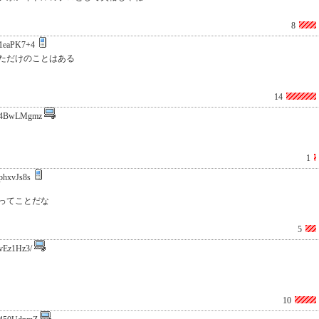
8
1eaPK7+4
ただけのことはある
14
4BwLMgmz
1
phxvJs8s
ってことだな
5
vEz1Hz3/
10