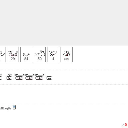
1
29
84
50
4
削希
/81xq9s
2