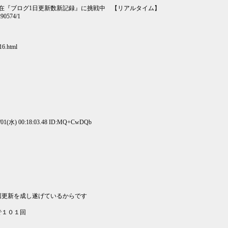
現在『ブログ1日更新数新記録』に挑戦中 【リアルタイム】
6290574/1
16.html
01(水) 00:18:03.48 ID:MQ+CwDQb
回更新を成し遂げているからです
で１０１回