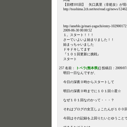
【目標101回】 矢口真里（非処女）が
http://tsushima.2ch.net/test/read.cgi/news/124
http://ameblo.jp/mari-yaguchi/entry-102900172
2009-06-30 00:00:52
１。スタート！！！
さーていよいよ始まりました！！
始まっちゃいました
ドキドキしてます
『１０１回更新に挑戦』
スタート
257 名前：
トベラ(熊本県)
[] 投稿日：2009/07/
明日一日なんですが、
今日の深夜０時からスタートして
明日の深夜０時までに１０１回☆星☆
なぜ１０１回なのかって・・・？
それはブログの女王しょこたんが１００
今回はその記録を上回りたいとゆうこと