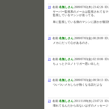
19
名前:
名無しさん
:
2009/07/02(木) 23:42:26
ID:
サーバー監視系のメールは監視されてるマ
監視しているマシンが送ってる。
単に監視している側のマシンに誰かが復旧
20
名前:
名無しさん
:
2009/07/03(金) 00:28:09
ID:
メカにだって心があるのさ。
21
名前:
名無しさん
:
2009/07/03(金) 02:10:06
ID:
ちょっとクロノトリガー思い出した
22
名前:
名無しさん
:
2009/07/03(金) 09:58:13
ID:
ついついメカしらが熱くなる話だよな
23
名前:
名無しさん
:
2011/11/09(水) 23:07:21
ID:
壊れてるんだから出ないはずのメッセージ