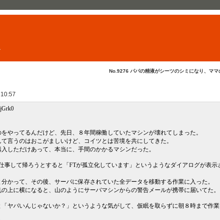
ト
No.9276 パパの精液がシーツのシミになり、ママの..
 10:57
0jGrk0
のをやってるんだけど、先日、８年間稼働していたマシンが壊れてしまった。
んて言うのはおこがましいけど、コイツとは苦境を共にしてきた。
購入しただけあって、本当に、手間のかかるマシンだった。
仕事して帰ろうとすると「FTが孤立化しています」というようなダイアログが表示
と分かって、その後、サーバに保存されていた全データを移動する作業に入った。
机の上に横になると、山のようにサーバマシンからの警告メールが携帯に届いてた。
と「ヤバいんじゃないか？」というような気がして、仮眠を取らずに朝８時まで作業