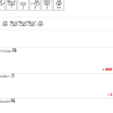
1
7
2
0
3
削希
GCOzubs
9
31dBo+i
2
8nehnF8