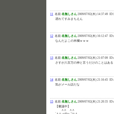
11
名前:
名無しさん
:
2009/07/02(木) 14:37:49
ID:
遅れてすみまちえん
12
名前:
名無しさん
:
2009/07/02(木) 16:12:47
ID:
なんだよこの米欄ｗｗｗ
13
名前:
名無しさん
:
2009/07/02(木) 21:07:09
ID:
さすが八百万の神と言うだけのことはある
14
名前:
名無しさん
:
2009/07/02(木) 21:16:45
ID:
気がメール話だな
15
名前:
名無しさん
:
2009/07/02(木) 21:20:35
ID:
【審議中】
∧∧ ∧∧
`∧∧･ω)(ω･`)∧∧