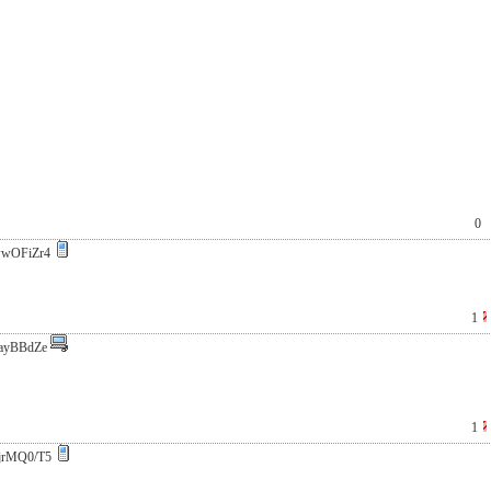
0
wOFiZr4
1
ayBBdZe
1
jrMQ0/T5