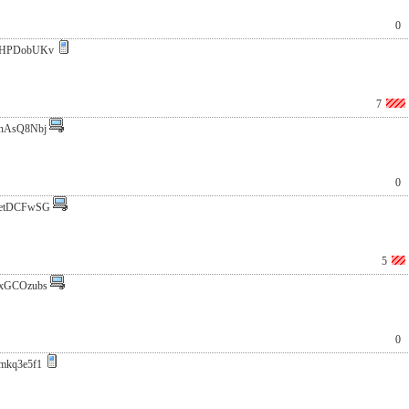
0
HPDobUKv
7
nAsQ8Nbj
0
etDCFwSG
5
xGCOzubs
0
mkq3e5f1