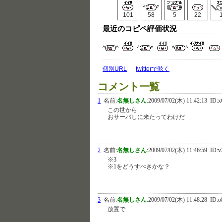
101
58
5
22
最近のコピペ評価状況
個別URL
twitterで呟く
コメント一覧
1
名前:
名無しさん
:
2009/07/02(木) 11:42:13
ID:x
この世から
おサーバしに来たってわけだ
2
名前:
名無しさん
:
2009/07/02(木) 11:46:59
ID:v
※3
※1をどうすべきかな？
3
名前:
名無しさん
:
2009/07/02(木) 11:48:28
ID:o
放置で