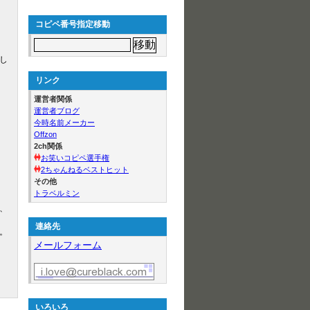
コピペ番号指定移動
し
リンク
運営者関係
運営者ブログ
今時名前メーカー
Offzon
2ch関係
お笑いコピペ選手権
2ちゃんねるベストヒット
その他
トラベルミン
、
連絡先
。
メールフォーム
いろいろ