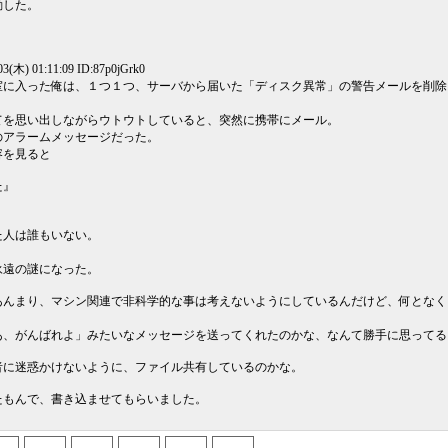
動した。
03(木) 01:11:09 ID:87p0jGrk0
室に入った俺は、１つ１つ、サーバから届いた「ディスク異常」の警告メールを削除
てを思い出しながらウトウトしていると、突然に携帯にメール。
のアラームメッセージだった。
容を見ると
た』
た人は誰もいない。
永遠の謎になった。
あんまり、マシン関連で非科学的な事は考えないようにしているんだけど、何となく
あ、がんばれよ」みたいなメッセージを送ってくれたのかな、なんて勝手に思ってる
者に迷惑かけないように、ファイル共有しているのかな。
たもんで、書き込ませてもらいました。