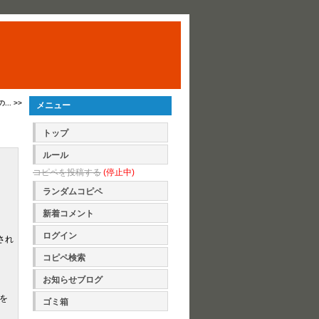
. >>
メニュー
トップ
ルール
コピペを投稿する
(停止中)
ランダムコピペ
新着コメント
ログイン
され
コピペ検索
お知らせブログ
を
ゴミ箱