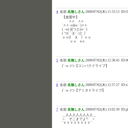
4
名前:
名無しさん
:
2009/07/02(木) 11:53:13
ID:O
【放置中】
∧∧ ∧∧
`∧∧･ω)(ω･`)∧∧
( ･ω) |)(つと(ω･`)
( つ( ´･)(･` )と 丿
ｕｕ(l )( 丿ｕｕ
ｕｕ uｕ
5
名前:
名無しさん
:
2009/07/02(木) 12:38:45
ID:0
(´･ω･)つ【コンパクドライブ】
6
名前:
名無しさん
:
2009/07/02(木) 12:57:27
ID:n
(´･ω･)つ【アミタドライブ】
7
名前:
名無しさん
:
2009/07/02(木) 13:02:39
ID:p
＿人人人人人人人人＿
＞ そこまでよ!! ＜
‾ＹＹＹＹＹＹＹＹ‾