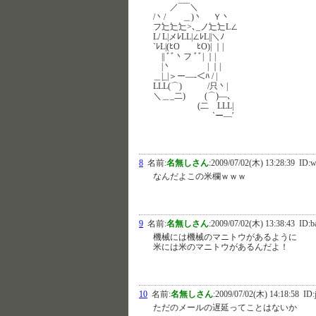
／‾‾‾‾＼
/丶/ ＿)丶 Ｙ丶
フ辷辷辷>､_ノ辷辷L∠
L/ L|メﾚLL|∠ﾚL||＼ﾉ
`ﾚL|(ﾋO ﾋO)| ｜|
|| ﾞﾞ丶フ ﾞﾞ| ｜|
|丶 | ｜|
＿|_|＞ー—-＜ﾊ / |
LLL(⌒) /只丶|
＼＿_二) (⌒)—､
(二 LLL|
`ー—′
8
名前:
名無しさん
:
2009/07/02(木) 13:28:39
ID:w
なんだよこの米欄ｗｗｗ
9
名前:
名無しさん
:
2009/07/02(木) 13:38:43
ID:b
機械には機械のマニトウがあるように
米には米のマニトウがあるんだよ！
10
名前:
名無しさん
:
2009/07/02(木) 14:18:58
ID:
ただのメールの遅延ってことはないか