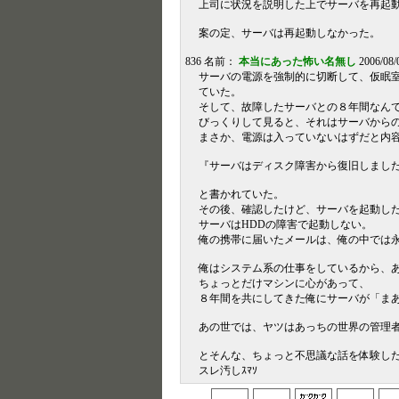
上司に状況を説明した上でサーバを再起
案の定、サーバは再起動しなかった。
836 名前：
本当にあった怖い名無し
2006/08/
サーバの電源を強制的に切断して、仮眠
ていた。
そして、故障したサーバとの８年間なん
びっくりして見ると、それはサーバから
まさか、電源は入っていないはずだと内
『サーバはディスク障害から復旧しまし
と書かれていた。
その後、確認したけど、サーバを起動し
サーバはHDDの障害で起動しない。
俺の携帯に届いたメールは、俺の中では
俺はシステム系の仕事をしているから、
ちょっとだけマシンに心があって、
８年間を共にしてきた俺にサーバが「ま
あの世では、ヤツはあっちの世界の管理
とそんな、ちょっと不思議な話を体験し
スレ汚しｽﾏｿ