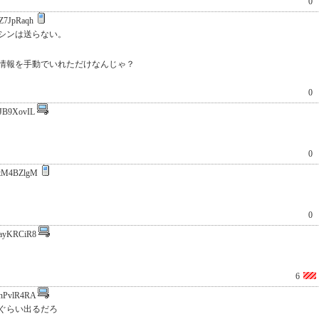
0
Z7JpRaqh
シンは送らない。
情報を手動でいれただけなんじゃ？
0
JB9XovIL
0
tM4BZlgM
0
ayKRCiR8
6
nPvlR4RA
ぐらい出るだろ