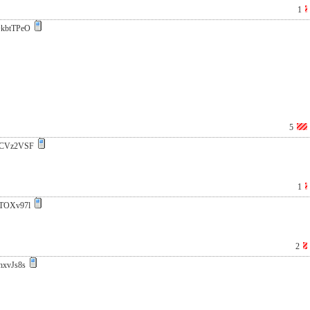
1
kbtTPeO
5
CVz2VSF
1
TOXv97l
2
hxvJs8s