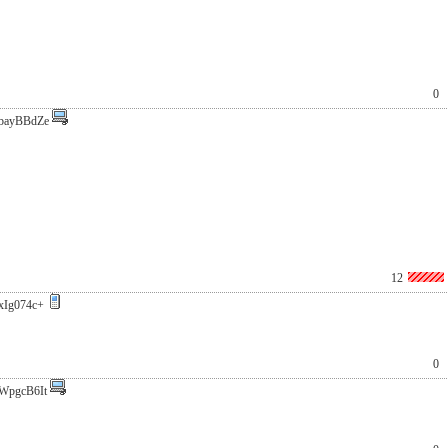
0
bayBBdZe
12
xIg074c+
0
WpgcB6It