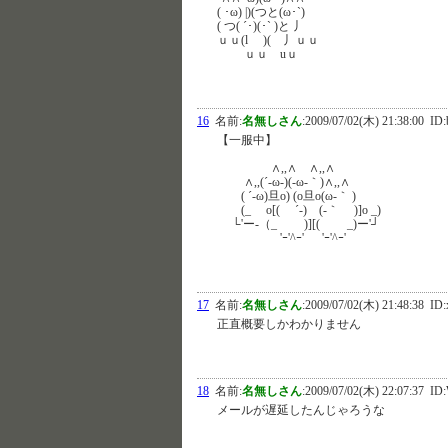
( ･ω) |)(つと(ω･`)
( つ( ´･)(･` )と 丿
ｕｕ(l )( 丿ｕｕ
ｕｕ uｕ
16
名前:
名無しさん
:
2009/07/02(木) 21:38:00
ID:
【一服中】
∧,,∧ ∧,,∧
∧,,(´-ω-)(-ω-｀)∧,,∧
( ´-ω)旦o) (o旦o(ω-｀ )
(_ o[( ´-) (-｀ )]o _)
└'ー-（_ )][( _)ー'┘
'ｰ'^ｰ' 'ｰ'^ｰ'
17
名前:
名無しさん
:
2009/07/02(木) 21:48:38
ID:
正直概要しかわかりません
18
名前:
名無しさん
:
2009/07/02(木) 22:07:37
ID:
メールが遅延したんじゃろうな