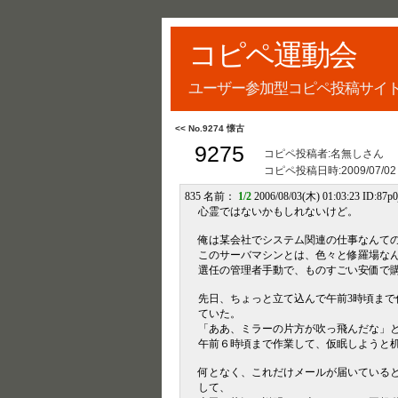
コピペ運動会
ユーザー参加型コピペ投稿サイ
<< No.9274 懐古
9275
コピペ投稿者:名無しさん
コピペ投稿日時:
2009/07/02
835 名前：
1/2
2006/08/03(木) 01:03:23 ID:87p
心霊ではないかもしれないけど。
俺は某会社でシステム関連の仕事なんて
このサーバマシンとは、色々と修羅場な
選任の管理者手動で、ものすごい安価で
先日、ちょっと立て込んで午前3時頃まで
ていた。
「ああ、ミラーの片方が吹っ飛んだな」
午前６時頃まで作業して、仮眠しようと
何となく、これだけメールが届いている
して、