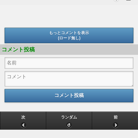
もっとコメントを表示
(ロード無し)
(ロード無し)
コメント投稿
コメント投稿
次
ランダム
前