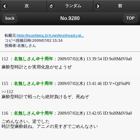
次
ランダム
前
No.9280
back
TOP
転載元:
http://tsushima.2ch.net/test/read.cgi...
コピペ投稿日時:2009/07/02 15:34
投稿者:名無しさん
112 ：
名無しさん＠十周年
：2009/07/02(木) 13:39:54 ID:9oHMdV0a0
麻酔型時計とか実用化急がせようぜ
115 ：
名無しさん＠十周年
：2009/07/02(木) 13:41:46 ID:V+QjF6sP0
>>112
麻酔型時計で戦ったら絶対負けるぞ、死ぬぞ
116 ：
名無しさん＠十周年
：2009/07/02(木) 13:42:05 ID:9oHMdV0a0
ごめんなさい。逆でした
時計型麻酔銃ね。アニメの見すぎでごめんなさい