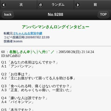
次
ランダム
前
No.9288
back
TOP
アンパンマンさんロングインタビュー
転載元:
2ちゃんねる実況中継
コピペ投稿日時:2009/07/02 22:09
投稿者:komm
60 ：
名無しさん＠├＼├＼廾□｀／
：2005/08/28(日) 21:14:24
ID:hFCzhB1J
Q１「あなたの名前はなんですか？」
A１「アンパンマン」
Q２「お仕事は？」
A２「主にお腹がすいて困ってる人を助ける事」
Q３「食べられる時、痛くはないのですか？」
A３「正直、めちゃくちゃ痛い。一度泣いた」
Q４「嫌いな人は誰ですか？」
A４「バイキンマン」
Q５「本当ですか？」