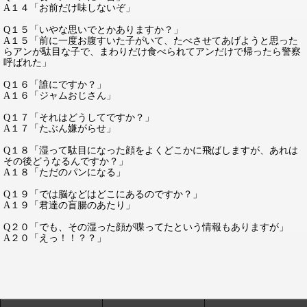
A１４「お前だけ味しないぞ」
Q１５「いやな思いでとかありますか？」
A１５「前に一度お腹すいた子がいて、たべさせてあげようと思った
らアンが駄目な子で、まわりだけ食べられてアンだけで帰ったら警察
呼ばれた」
Q１６「誰にですか？」
A１６「ジャムおじさん」
Q１７「それはどうしてですか？」
A１７「たぶん嫌がらせ」
Q１８「湿って駄目になった顔をよくどこかに飛ばしますが、あれは
その後どうなるんですか？」
A１８「ただのパンになる」
Q１９「では脳などはどこにあるのですか？」
A１９「君達の盲腸のあたり」
Q２０「でも、その湿った顔が喋ってたという情報もありますが」
A２０「えっ！！？？」