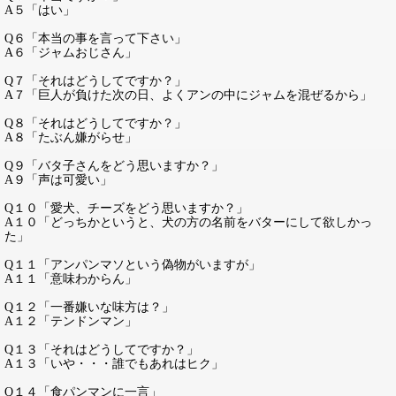
A５「はい」
Q６「本当の事を言って下さい」
A６「ジャムおじさん」
Q７「それはどうしてですか？」
A７「巨人が負けた次の日、よくアンの中にジャムを混ぜるから」
Q８「それはどうしてですか？」
A８「たぶん嫌がらせ」
Q９「バタ子さんをどう思いますか？」
A９「声は可愛い」
Q１０「愛犬、チーズをどう思いますか？」
A１０「どっちかというと、犬の方の名前をバターにして欲しかっ
た」
Q１１「アンパンマソという偽物がいますが」
A１１「意味わからん」
Q１２「一番嫌いな味方は？」
A１２「テンドンマン」
Q１３「それはどうしてですか？」
A１３「いや・・・誰でもあれはヒク」
Q１４「食パンマンに一言」