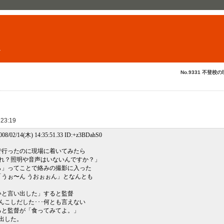
ト
No.9331 不登校の
 23:19
/02/14(木) 14:35:51.33 ID:+z3BDahS0
まで行ったのに現場に着いてみたら
れ？照明や音声はいないんですか？」
ら」ってことで絡みの撮影に入った
うぉ〜ん うおぉぉん」となんとも
いと言い出した」すると監督
んこしだした･･･何とも言えない
ると監督が「食ってみてよ。」
出した。