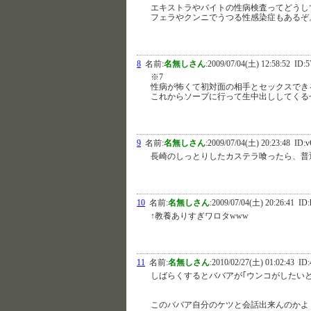
エキストラやバイトの性病検査ってどうし
フェラやクンニでうつる性感染症もあるぞ
8
名前:
名無しさん
:
2009/07/04(土) 12:58:52
ID:5
※7
性病が怖くて初対面の相手とセックスでき
これからソープに行って生中出ししてくる
9
名前:
名無しさん
:
2009/07/04(土) 20:23:48
ID:v
長崎のしっとりしたカステラ喰ったら、普
10
名前:
名無しさん
:
2009/07/04(土) 20:26:41
ID:
↑教養ありすぎワロタwww
11
名前:
名無しさん
:
2010/02/27(土) 01:02:43
ID:
しばらくするとババアが｢ウンコがしたいと
このババア自分のケツと会話出来んのかよ