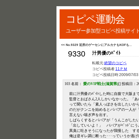
コピペ運動会
ユーザー参加型コピペ投稿サイ
<< No.9329 近所のゲーセンにアルカナもKOFも...
9330
汁男優のﾊﾞｲﾄ
転載元:
絶望のコピペ
コピペ投稿者:
11ＰＭ
コピペ投稿日時:
2009/07/03
103 名前：
愛のVIP戦士(滋賀県)
[] 投稿日：2008
前に汁男優のﾊﾞｲﾄした時に自腹で大阪
監督とおばさん2人しかいなかった。「あ
って聞いたら「素人っぽさを出したいか
のだがクンニを始めるとババアの一人が「
言えない喘ぎ声を出す。
しばらくするとババアが「うんこがした
「出していいよ！」 ババアがﾍﾞｯﾄﾞにう
異臭に吐きそうになったが我慢した す
俺は逆ギレ調に断った･･･っていうか逃げ