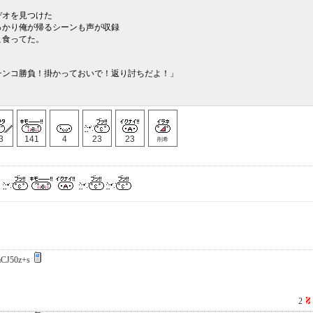
デオを見つけた
っかり俺が帰るシーンも声が収録
こ食ってた。
チンコ勝負！掛かっておいで！返り討ちだよ！」
3
141
4
23
23
削希
CJ50z+s
2