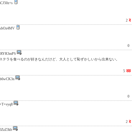
CJ50z+s
2
okbOz4MV
0
ARYR3mPS
ステラを食べるのが好きなんだけど、大人として恥ずかしいから出来ない。
5
b6wCK3n
0
+T+vyq8
2
0ZzZ3kb