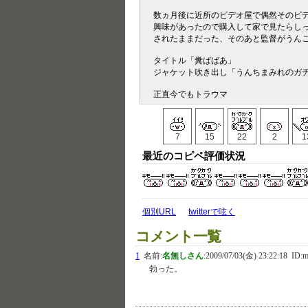
数ヵ月後に近所のビデオ屋で偶然そのビ
興味があったので購入して家で見たらし
されたままだった、そのあと監督がうん
タイトル「糞ばばあ」
ジャケット吹き出し「うんちまみれのガ
正直今でもトラウマ
7
15
22
2
1
最近のコピペ評価状況
個別URL
twitterで呟く
コメント一覧
1
名前:
名無しさん
:
2009/07/03(金) 23:22:18
ID:m
勃った。