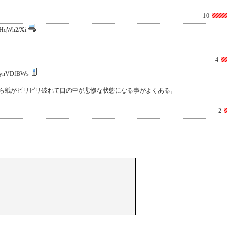
10
HqWh2/Xi
4
ynVDfBWs
ら紙がビリビリ破れて口の中が悲惨な状態になる事がよくある。
2