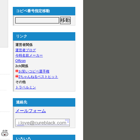
コピペ番号指定移動
リンク
運営者関係
運営者ブログ
今時名前メーカー
Offzon
2ch関係
お笑いコピペ選手権
2ちゃんねるベストヒット
その他
トラベルミン
連絡先
メールフォーム
いろいろ