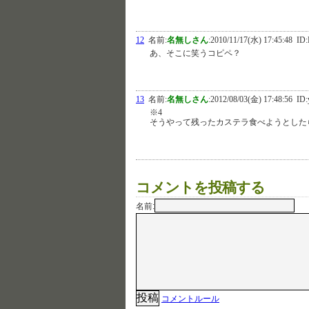
12
名前:
名無しさん
:
2010/11/17(水) 17:45:48
ID:
あ、そこに笑うコピペ？
13
名前:
名無しさん
:
2012/08/03(金) 17:48:56
ID:
※4
そうやって残ったカステラ食べようとした
コメントを投稿する
名前:
コメントルール