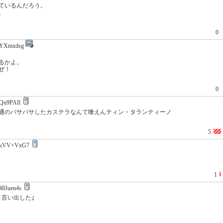
ているんだろう。
。
0
YXmxdsg
るかよ。
ぜ！
0
Qu9PAIl
通のパサパサしたカステラなんて喰えんティン・タランティーノ
5
kVV+VxG7
1
48Juen4s
言い出した｣